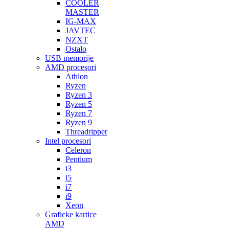
COOLER
MASTER
IG-MAX
JAVTEC
NZXT
Ostalo
USB memorije
AMD procesori
Athlon
Ryzen
Ryzen 3
Ryzen 5
Ryzen 7
Ryzen 9
Threadripper
Intel procesori
Celeron
Pentium
i3
i5
i7
i9
Xeon
Graficke kartice
AMD