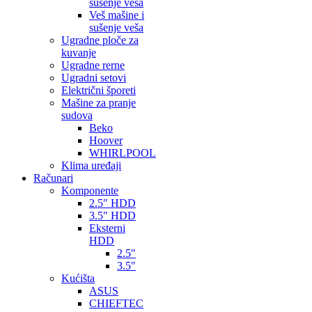
sušenje veša
Veš mašine i
sušenje veša
Ugradne ploče za
kuvanje
Ugradne rerne
Ugradni setovi
Električni šporeti
Mašine za pranje
sudova
Beko
Hoover
WHIRLPOOL
Klima uređaji
Računari
Komponente
2.5″ HDD
3.5″ HDD
Eksterni
HDD
2.5″
3.5″
Kućišta
ASUS
CHIEFTEC