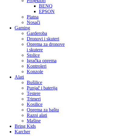
Projektori
BENQ
EPSON
Platna
Nosači
Gaming
Garderoba
Dronovi i skuteri
Oprema za dronove
i skutere
Stolice
Igračka oprema
Kontroleri
Konzole
Alati
Bušilice
Punjač i baterija
Testere
Trimeri
Kosilice
Oprema za baštu
Razni alati
Mašine
Bring Kids
Karcher