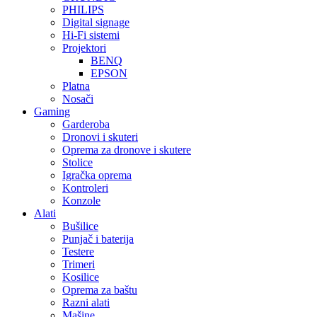
PHILIPS
Digital signage
Hi-Fi sistemi
Projektori
BENQ
EPSON
Platna
Nosači
Gaming
Garderoba
Dronovi i skuteri
Oprema za dronove i skutere
Stolice
Igračka oprema
Kontroleri
Konzole
Alati
Bušilice
Punjač i baterija
Testere
Trimeri
Kosilice
Oprema za baštu
Razni alati
Mašine