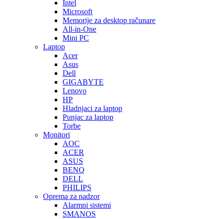
Intel
Microsoft
Memorije za desktop računare
All-in-One
Mini PC
Laptop
Acer
Asus
Dell
GIGABYTE
Lenovo
HP
Hladnjaci za laptop
Punjac za laptop
Torbe
Monitori
AOC
ACER
ASUS
BENQ
DELL
PHILIPS
Oprema za nadzor
Alarmni sistemi
SMANOS