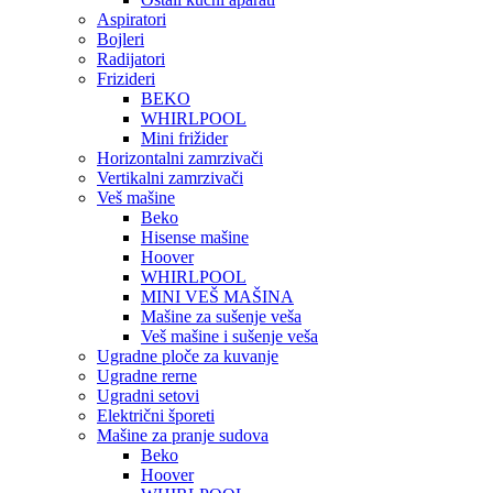
Aspiratori
Bojleri
Radijatori
Frizideri
BEKO
WHIRLPOOL
Mini frižider
Horizontalni zamrzivači
Vertikalni zamrzivači
Veš mašine
Beko
Hisense mašine
Hoover
WHIRLPOOL
MINI VEŠ MAŠINA
Mašine za sušenje veša
Veš mašine i sušenje veša
Ugradne ploče za kuvanje
Ugradne rerne
Ugradni setovi
Električni šporeti
Mašine za pranje sudova
Beko
Hoover