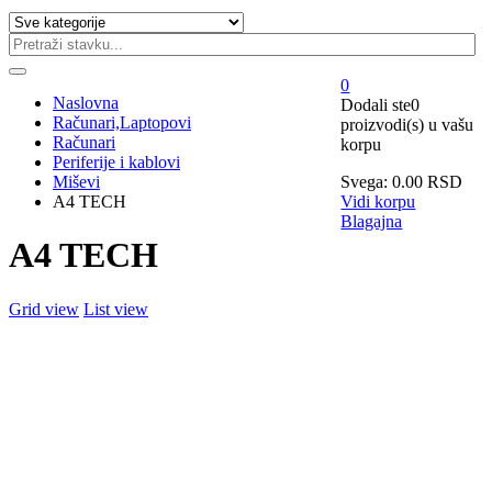
0
Naslovna
Dodali ste
0
Računari,Laptopovi
proizvodi(s)
u vašu
Računari
korpu
Periferije i kablovi
Miševi
Svega:
0.00
RSD
A4 TECH
Vidi korpu
Blagajna
A4 TECH
Grid view
List view