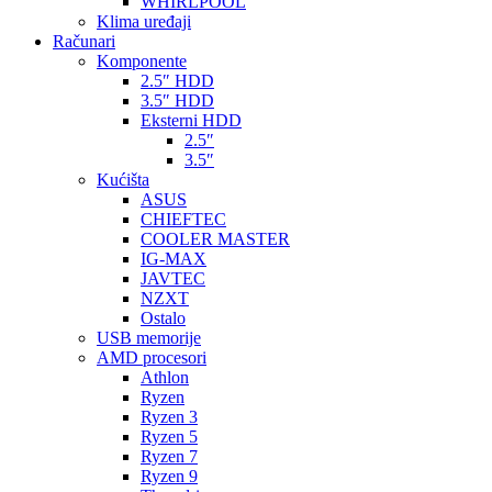
WHIRLPOOL
Klima uređaji
Računari
Komponente
2.5″ HDD
3.5″ HDD
Eksterni HDD
2.5″
3.5″
Kućišta
ASUS
CHIEFTEC
COOLER MASTER
IG-MAX
JAVTEC
NZXT
Ostalo
USB memorije
AMD procesori
Athlon
Ryzen
Ryzen 3
Ryzen 5
Ryzen 7
Ryzen 9