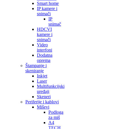
Smart home
IP kamere i
snimači
IP
snimač
HDCVI
kamere i
snimači
Video
interfoni
Dodatna
oprema
Štampanje i
skeniranje
Inkjet
Laser
Multifunkcijski
uređaji
Skeneri
Periferije i kablovi
Miševi
Podloga
za miš
A4
TECH