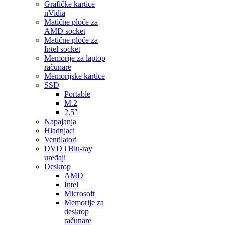
Grafičke kartice
nVidia
Matične ploče za
AMD socket
Matične ploče za
Intel socket
Memorije za laptop
računare
Memorijske kartice
SSD
Portable
M.2
2.5″
Napajanja
Hladnjaci
Ventilatori
DVD i Blu-ray
uređaji
Desktop
AMD
Intel
Microsoft
Memorije za
desktop
računare