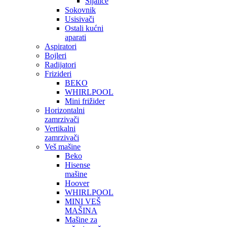
Sijalice
Sokovnik
Usisivači
Ostali kućni
aparati
Aspiratori
Bojleri
Radijatori
Frizideri
BEKO
WHIRLPOOL
Mini frižider
Horizontalni
zamrzivači
Vertikalni
zamrzivači
Veš mašine
Beko
Hisense
mašine
Hoover
WHIRLPOOL
MINI VEŠ
MAŠINA
Mašine za