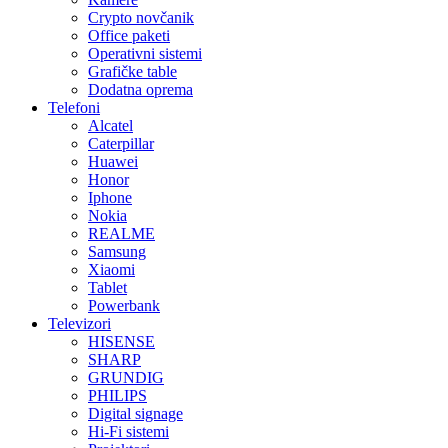
Crypto novčanik
Office paketi
Operativni sistemi
Grafičke table
Dodatna oprema
Telefoni
Alcatel
Caterpillar
Huawei
Honor
Iphone
Nokia
REALME
Samsung
Xiaomi
Tablet
Powerbank
Televizori
HISENSE
SHARP
GRUNDIG
PHILIPS
Digital signage
Hi-Fi sistemi