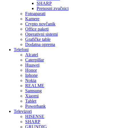
SHARP
Prenosni zvučnici
Fotoaparati
Kamere
Crypto novčanik
Office paketi
Operativni sistemi
Grafičke table
Dodatna oprema
Telefoni
Alcatel
Caterpillar
Huawei
Honor
Iphone
Nokia
REALME
Samsung
Xiaomi
Tablet
Powerbank
Televizori
HISENSE
SHARP
GRUNDIG