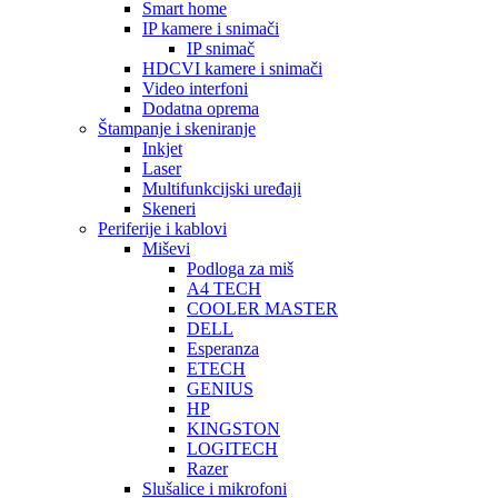
Smart home
IP kamere i snimači
IP snimač
HDCVI kamere i snimači
Video interfoni
Dodatna oprema
Štampanje i skeniranje
Inkjet
Laser
Multifunkcijski uređaji
Skeneri
Periferije i kablovi
Miševi
Podloga za miš
A4 TECH
COOLER MASTER
DELL
Esperanza
ETECH
GENIUS
HP
KINGSTON
LOGITECH
Razer
Slušalice i mikrofoni