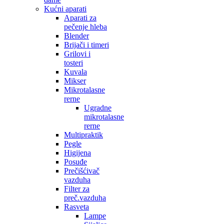
Kućni aparati
Aparati za
pečenje hleba
Blender
Brijači i timeri
Grilovi i
tosteri
Kuvala
Mikser
Mikrotalasne
rerne
Ugradne
mikrotalasne
rerne
Multipraktik
Pegle
Higijena
Posuđe
Prečišćivač
vazduha
Filter za
preč.vazduha
Rasveta
Lampe