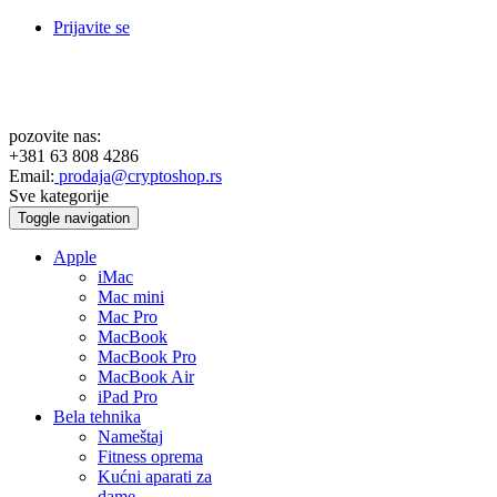
Prijavite se
pozovite nas:
+381 63 808 4286
Email:
prodaja@cryptoshop.rs
Sve kategorije
Toggle navigation
Apple
iMac
Mac mini
Mac Pro
MacBook
MacBook Pro
MacBook Air
iPad Pro
Bela tehnika
Nameštaj
Fitness oprema
Kućni aparati za
dame