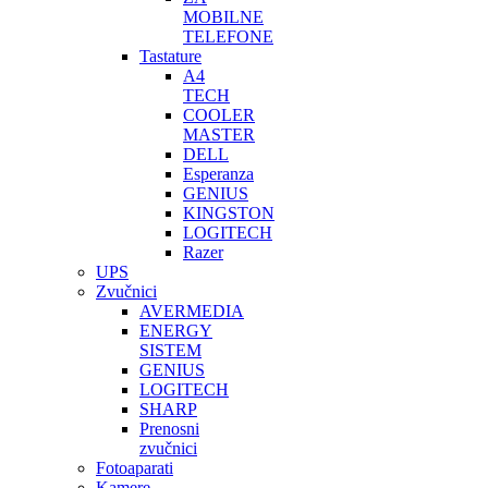
MOBILNE
TELEFONE
Tastature
A4
TECH
COOLER
MASTER
DELL
Esperanza
GENIUS
KINGSTON
LOGITECH
Razer
UPS
Zvučnici
AVERMEDIA
ENERGY
SISTEM
GENIUS
LOGITECH
SHARP
Prenosni
zvučnici
Fotoaparati
Kamere