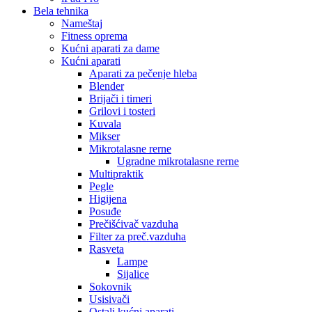
Bela tehnika
Nameštaj
Fitness oprema
Kućni aparati za dame
Kućni aparati
Aparati za pečenje hleba
Blender
Brijači i timeri
Grilovi i tosteri
Kuvala
Mikser
Mikrotalasne rerne
Ugradne mikrotalasne rerne
Multipraktik
Pegle
Higijena
Posuđe
Prečišćivač vazduha
Filter za preč.vazduha
Rasveta
Lampe
Sijalice
Sokovnik
Usisivači
Ostali kućni aparati