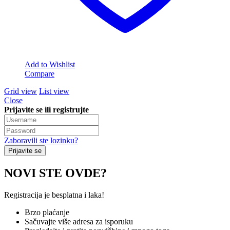
Add to Wishlist
Compare
Grid view
List view
Close
Prijavite se ili registrujte
Zaboravili ste lozinku?
NOVI STE OVDE?
Registracija je besplatna i laka!
Brzo plaćanje
Sačuvajte više adresa za isporuku