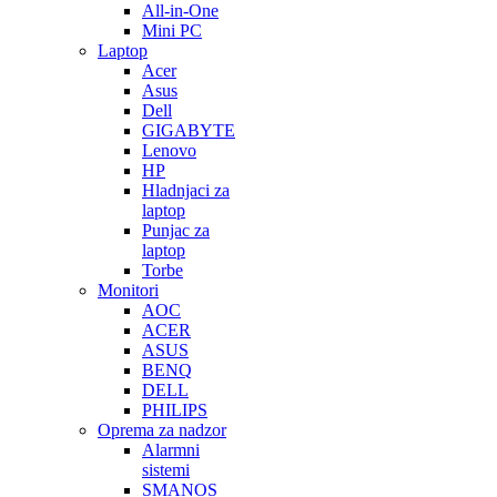
All-in-One
Mini PC
Laptop
Acer
Asus
Dell
GIGABYTE
Lenovo
HP
Hladnjaci za
laptop
Punjac za
laptop
Torbe
Monitori
AOC
ACER
ASUS
BENQ
DELL
PHILIPS
Oprema za nadzor
Alarmni
sistemi
SMANOS