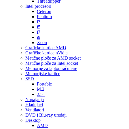
Threadripper
Intel procesori
Celeron
Pentium
i3
i5
i7
i9
Xeon
Graficke kartice AMD
Grafičke kartice nVidia
Matične ploče za AMD socket
Matične ploče za Intel socket
Memorije za laptop računare
Memorijske kartice
SSD
Portable
M.2
2.5″
Napajanja
Hladnjaci
Ventilatori
DVD i Blu-ray uređaji
Desktop
AMD