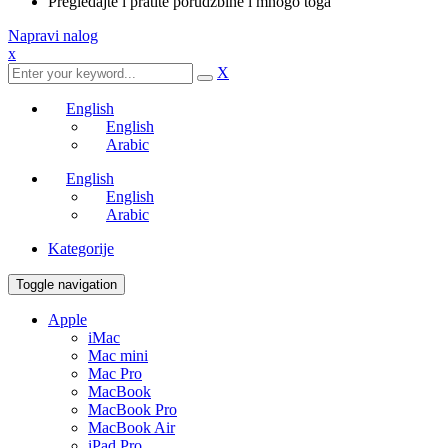
Pregledajte i pratite porudžbine i mnogo toga
Napravi nalog
x
X
English
English
Arabic
English
English
Arabic
Kategorije
Toggle navigation
Apple
iMac
Mac mini
Mac Pro
MacBook
MacBook Pro
MacBook Air
iPad Pro