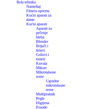
Bela tehnika
Nameštaj
Fitness oprema
Kućni aparati za
dame
Kućni aparati
Aparati za
pečenje
hleba
Blender
Brijači i
timeri
Grilovi i
tosteri
Kuvala
Mikser
Mikrotalasne
rerne
Ugradne
mikrotalasne
rerne
Multipraktik
Pegle
Higijena
Posuđe