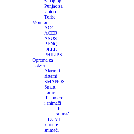
za laptop
Punjac za
laptop
Torbe
Monitori
AOC
ACER
ASUS
BENQ
DELL
PHILIPS
Oprema za
nadzor
Alarmni
sistemi
SMANOS
Smart
home
IP kamere
i snimači
IP
snimač
HDCVI
kamere i
snimači