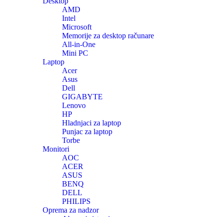
Desktop
AMD
Intel
Microsoft
Memorije za desktop računare
All-in-One
Mini PC
Laptop
Acer
Asus
Dell
GIGABYTE
Lenovo
HP
Hladnjaci za laptop
Punjac za laptop
Torbe
Monitori
AOC
ACER
ASUS
BENQ
DELL
PHILIPS
Oprema za nadzor