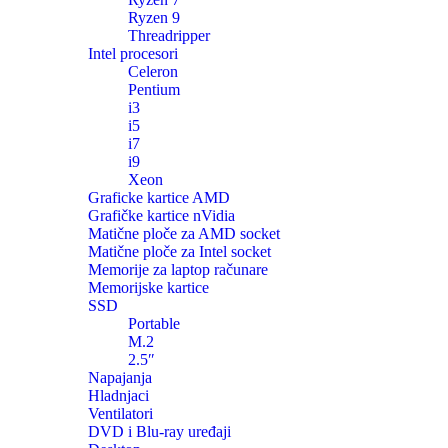
Ryzen 9
Threadripper
Intel procesori
Celeron
Pentium
i3
i5
i7
i9
Xeon
Graficke kartice AMD
Grafičke kartice nVidia
Matične ploče za AMD socket
Matične ploče za Intel socket
Memorije za laptop računare
Memorijske kartice
SSD
Portable
M.2
2.5″
Napajanja
Hladnjaci
Ventilatori
DVD i Blu-ray uređaji