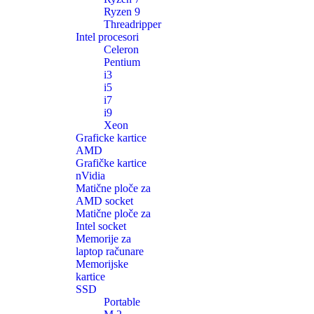
Ryzen 9
Threadripper
Intel procesori
Celeron
Pentium
i3
i5
i7
i9
Xeon
Graficke kartice
AMD
Grafičke kartice
nVidia
Matične ploče za
AMD socket
Matične ploče za
Intel socket
Memorije za
laptop računare
Memorijske
kartice
SSD
Portable