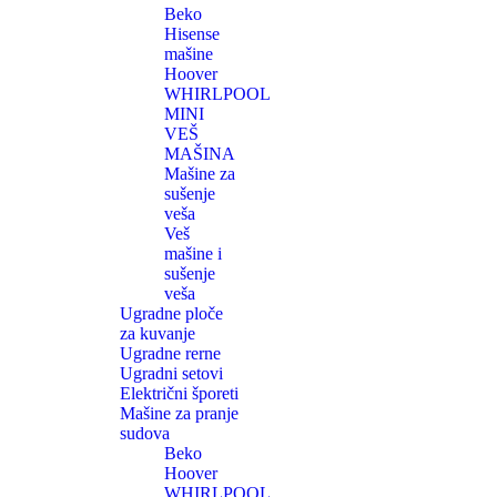
Beko
Hisense
mašine
Hoover
WHIRLPOOL
MINI
VEŠ
MAŠINA
Mašine za
sušenje
veša
Veš
mašine i
sušenje
veša
Ugradne ploče
za kuvanje
Ugradne rerne
Ugradni setovi
Električni šporeti
Mašine za pranje
sudova
Beko
Hoover
WHIRLPOOL