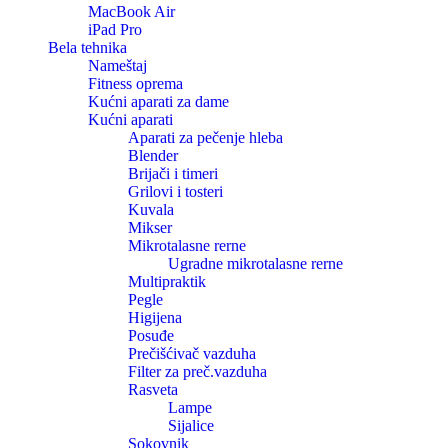
MacBook Air
iPad Pro
Bela tehnika
Nameštaj
Fitness oprema
Kućni aparati za dame
Kućni aparati
Aparati za pečenje hleba
Blender
Brijači i timeri
Grilovi i tosteri
Kuvala
Mikser
Mikrotalasne rerne
Ugradne mikrotalasne rerne
Multipraktik
Pegle
Higijena
Posuđe
Prečišćivač vazduha
Filter za preč.vazduha
Rasveta
Lampe
Sijalice
Sokovnik