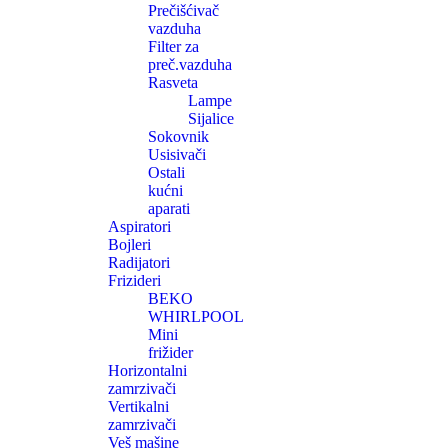
Prečišćivač
vazduha
Filter za
preč.vazduha
Rasveta
Lampe
Sijalice
Sokovnik
Usisivači
Ostali
kućni
aparati
Aspiratori
Bojleri
Radijatori
Frizideri
BEKO
WHIRLPOOL
Mini
frižider
Horizontalni
zamrzivači
Vertikalni
zamrzivači
Veš mašine