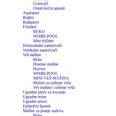
Usisivači
Ostali kućni aparati
Aspiratori
Bojleri
Radijatori
Frizideri
BEKO
WHIRLPOOL
Mini frižider
Horizontalni zamrzivači
Vertikalni zamrzivači
Veš mašine
Beko
Hisense mašine
Hoover
WHIRLPOOL
MINI VEŠ MAŠINA
Mašine za sušenje veša
Veš mašine i sušenje veša
Ugradne ploče za kuvanje
Ugradne rerne
Ugradni setovi
Električni šporeti
Mašine za pranje sudova
Beko