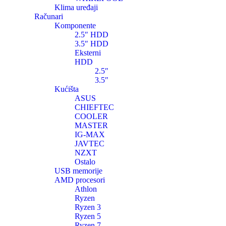
Klima uređaji
Računari
Komponente
2.5″ HDD
3.5″ HDD
Eksterni
HDD
2.5″
3.5″
Kućišta
ASUS
CHIEFTEC
COOLER
MASTER
IG-MAX
JAVTEC
NZXT
Ostalo
USB memorije
AMD procesori
Athlon
Ryzen
Ryzen 3
Ryzen 5
Ryzen 7