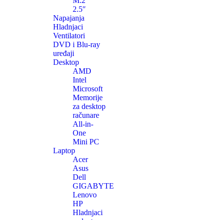
M.2
2.5″
Napajanja
Hladnjaci
Ventilatori
DVD i Blu-ray
uređaji
Desktop
AMD
Intel
Microsoft
Memorije
za desktop
računare
All-in-
One
Mini PC
Laptop
Acer
Asus
Dell
GIGABYTE
Lenovo
HP
Hladnjaci