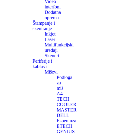
Video
interfoni
Dodatna
oprema
Štampanje i
skeniranje
Inkjet
Laser
Multifunkcijski
uređaji
Skeneri
Periferije i
kablovi
Miševi
Podloga
za
miš
A4
TECH
COOLER
MASTER
DELL
Esperanza
ETECH
GENIUS