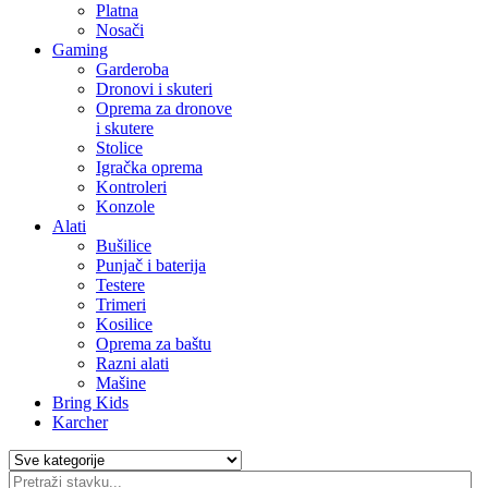
Platna
Nosači
Gaming
Garderoba
Dronovi i skuteri
Oprema za dronove
i skutere
Stolice
Igračka oprema
Kontroleri
Konzole
Alati
Bušilice
Punjač i baterija
Testere
Trimeri
Kosilice
Oprema za baštu
Razni alati
Mašine
Bring Kids
Karcher