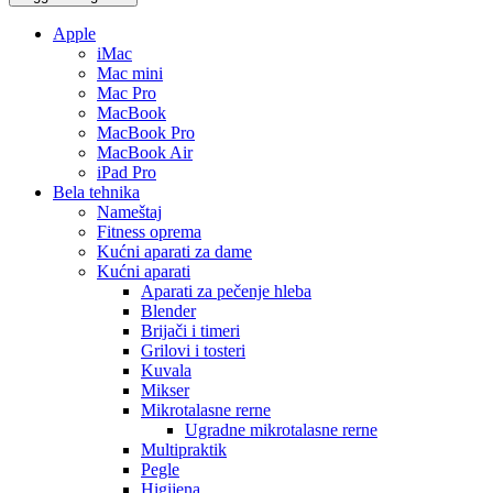
Apple
iMac
Mac mini
Mac Pro
MacBook
MacBook Pro
MacBook Air
iPad Pro
Bela tehnika
Nameštaj
Fitness oprema
Kućni aparati za dame
Kućni aparati
Aparati za pečenje hleba
Blender
Brijači i timeri
Grilovi i tosteri
Kuvala
Mikser
Mikrotalasne rerne
Ugradne mikrotalasne rerne
Multipraktik
Pegle
Higijena