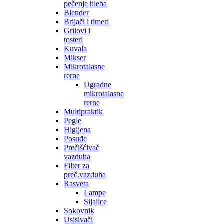
pečenje hleba
Blender
Brijači i timeri
Grilovi i
tosteri
Kuvala
Mikser
Mikrotalasne
rerne
Ugradne
mikrotalasne
rerne
Multipraktik
Pegle
Higijena
Posuđe
Prečišćivač
vazduha
Filter za
preč.vazduha
Rasveta
Lampe
Sijalice
Sokovnik
Usisivači