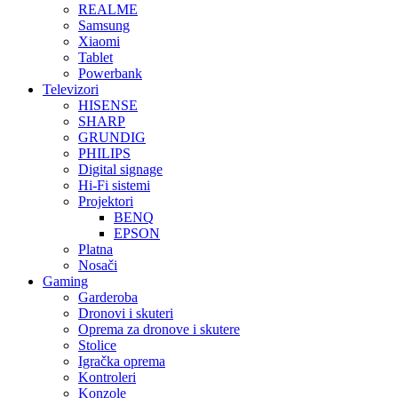
REALME
Samsung
Xiaomi
Tablet
Powerbank
Televizori
HISENSE
SHARP
GRUNDIG
PHILIPS
Digital signage
Hi-Fi sistemi
Projektori
BENQ
EPSON
Platna
Nosači
Gaming
Garderoba
Dronovi i skuteri
Oprema za dronove i skutere
Stolice
Igračka oprema
Kontroleri
Konzole