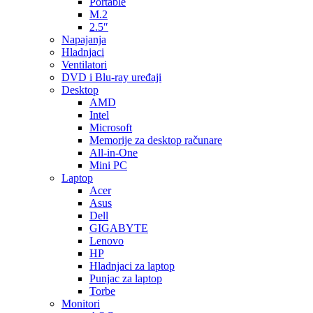
Portable
M.2
2.5″
Napajanja
Hladnjaci
Ventilatori
DVD i Blu-ray uređaji
Desktop
AMD
Intel
Microsoft
Memorije za desktop računare
All-in-One
Mini PC
Laptop
Acer
Asus
Dell
GIGABYTE
Lenovo
HP
Hladnjaci za laptop
Punjac za laptop
Torbe
Monitori