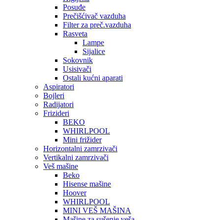
Posuđe
Prečišćivač vazduha
Filter za preč.vazduha
Rasveta
Lampe
Sijalice
Sokovnik
Usisivači
Ostali kućni aparati
Aspiratori
Bojleri
Radijatori
Frizideri
BEKO
WHIRLPOOL
Mini frižider
Horizontalni zamrzivači
Vertikalni zamrzivači
Veš mašine
Beko
Hisense mašine
Hoover
WHIRLPOOL
MINI VEŠ MAŠINA
Mašine za sušenje veša