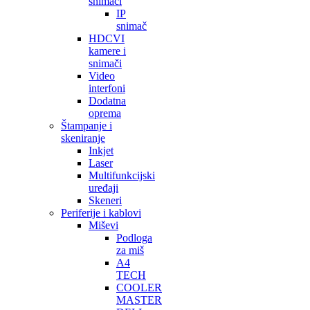
snimači
IP
snimač
HDCVI
kamere i
snimači
Video
interfoni
Dodatna
oprema
Štampanje i
skeniranje
Inkjet
Laser
Multifunkcijski
uređaji
Skeneri
Periferije i kablovi
Miševi
Podloga
za miš
A4
TECH
COOLER
MASTER