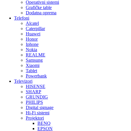
Operativni sistemi
Grafičke table
Dodatna oprema
Telefoni
Alcatel
Caterpillar
Huawei
Honor
Iphone
Nokia
REALME
Samsung
Xiaomi
Tablet
Powerbank
Televizori
HISENSE
SHARP
GRUNDIG
PHILIPS
Digital signage
Hi-Fi sistemi
Projektori
BENQ
EPSON