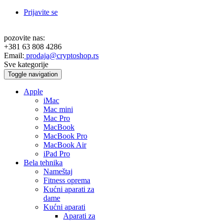
Prijavite se
pozovite nas:
+381 63 808 4286
Email:
prodaja@cryptoshop.rs
Sve kategorije
Toggle navigation
Apple
iMac
Mac mini
Mac Pro
MacBook
MacBook Pro
MacBook Air
iPad Pro
Bela tehnika
Nameštaj
Fitness oprema
Kućni aparati za
dame
Kućni aparati
Aparati za