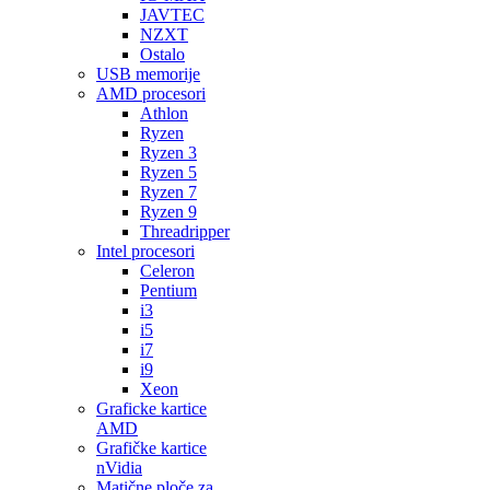
JAVTEC
NZXT
Ostalo
USB memorije
AMD procesori
Athlon
Ryzen
Ryzen 3
Ryzen 5
Ryzen 7
Ryzen 9
Threadripper
Intel procesori
Celeron
Pentium
i3
i5
i7
i9
Xeon
Graficke kartice
AMD
Grafičke kartice
nVidia
Matične ploče za