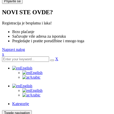
NOVI STE OVDE?
Registracija je besplatna i laka!
Brzo plaćanje
Sačuvajte više adresa za isporuku
Pregledajte i pratite porudžbine i mnogo toga
Napravi nalog
x
X
English
English
Arabic
English
English
Arabic
Kategorije
Toggle navigation