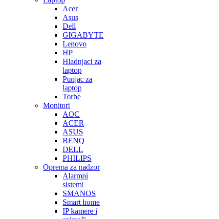
Acer
Asus
Dell
GIGABYTE
Lenovo
HP
Hladnjaci za
laptop
Punjac za
laptop
Torbe
Monitori
AOC
ACER
ASUS
BENQ
DELL
PHILIPS
Oprema za nadzor
Alarmni
sistemi
SMANOS
Smart home
IP kamere i