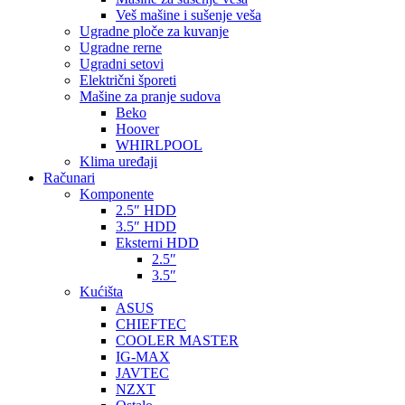
Veš mašine i sušenje veša
Ugradne ploče za kuvanje
Ugradne rerne
Ugradni setovi
Električni šporeti
Mašine za pranje sudova
Beko
Hoover
WHIRLPOOL
Klima uređaji
Računari
Komponente
2.5″ HDD
3.5″ HDD
Eksterni HDD
2.5″
3.5″
Kućišta
ASUS
CHIEFTEC
COOLER MASTER
IG-MAX
JAVTEC
NZXT