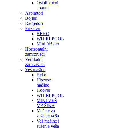
Ostali kućni
aparati
Aspiratori
Bojleri
Radijatori
Frizideri
BEKO
WHIRLPOOL
Mini frižider
Horizontalni
zamrzivači
Vertikalni
zamrzivači
Veš mašine
Beko
Hisense
mašine
Hoover
WHIRLPOOL
MINI VEŠ
MAŠINA
Mašine za
sušenje veša
Veš mašine i
sušenje veša