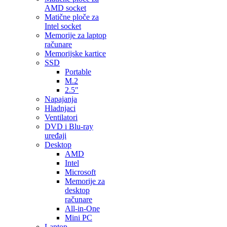
AMD socket
Matične ploče za
Intel socket
Memorije za laptop
računare
Memorijske kartice
SSD
Portable
M.2
2.5″
Napajanja
Hladnjaci
Ventilatori
DVD i Blu-ray
uređaji
Desktop
AMD
Intel
Microsoft
Memorije za
desktop
računare
All-in-One
Mini PC
Laptop