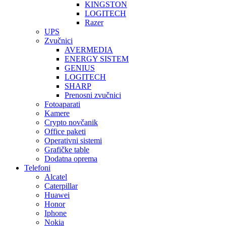
KINGSTON
LOGITECH
Razer
UPS
Zvučnici
AVERMEDIA
ENERGY SISTEM
GENIUS
LOGITECH
SHARP
Prenosni zvučnici
Fotoaparati
Kamere
Crypto novčanik
Office paketi
Operativni sistemi
Grafičke table
Dodatna oprema
Telefoni
Alcatel
Caterpillar
Huawei
Honor
Iphone
Nokia