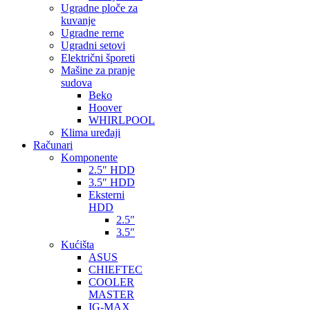
Ugradne ploče za
kuvanje
Ugradne rerne
Ugradni setovi
Električni šporeti
Mašine za pranje
sudova
Beko
Hoover
WHIRLPOOL
Klima uređaji
Računari
Komponente
2.5″ HDD
3.5″ HDD
Eksterni
HDD
2.5″
3.5″
Kućišta
ASUS
CHIEFTEC
COOLER
MASTER
IG-MAX