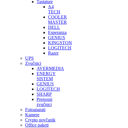
Tastature
A4
TECH
COOLER
MASTER
DELL
Esperanza
GENIUS
KINGSTON
LOGITECH
Razer
UPS
Zvučnici
AVERMEDIA
ENERGY
SISTEM
GENIUS
LOGITECH
SHARP
Prenosni
zvučnici
Fotoaparati
Kamere
Crypto novčanik
Office paketi