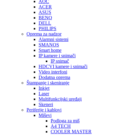
AOC
ACER
ASUS
BENQ
DELL
PHILIPS
Oprema za nadzor
Alarmni sistemi
SMANOS
Smart home
IP kamere i snimači
IP snimač
HDCVI kamere i snimači
Video interfoni
Dodatna oprema
Štampanje i skeniranje
Inkjet
Laser
Multifunkcijski uređaji
Skeneri
Periferije i kablovi
Miševi
Podloga za miš
A4 TECH
COOLER MASTER