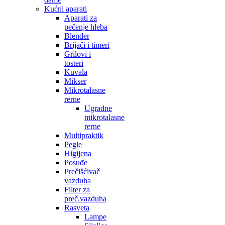
Kućni aparati
Aparati za
pečenje hleba
Blender
Brijači i timeri
Grilovi i
tosteri
Kuvala
Mikser
Mikrotalasne
rerne
Ugradne
mikrotalasne
rerne
Multipraktik
Pegle
Higijena
Posuđe
Prečišćivač
vazduha
Filter za
preč.vazduha
Rasveta
Lampe