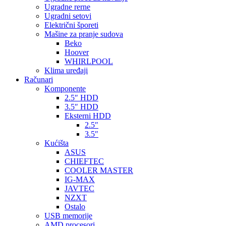
Ugradne rerne
Ugradni setovi
Električni šporeti
Mašine za pranje sudova
Beko
Hoover
WHIRLPOOL
Klima uređaji
Računari
Komponente
2.5″ HDD
3.5″ HDD
Eksterni HDD
2.5″
3.5″
Kućišta
ASUS
CHIEFTEC
COOLER MASTER
IG-MAX
JAVTEC
NZXT
Ostalo
USB memorije
AMD procesori