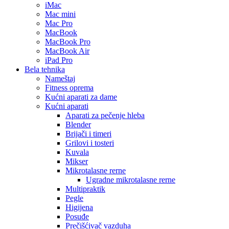
iMac
Mac mini
Mac Pro
MacBook
MacBook Pro
MacBook Air
iPad Pro
Bela tehnika
Nameštaj
Fitness oprema
Kućni aparati za dame
Kućni aparati
Aparati za pečenje hleba
Blender
Brijači i timeri
Grilovi i tosteri
Kuvala
Mikser
Mikrotalasne rerne
Ugradne mikrotalasne rerne
Multipraktik
Pegle
Higijena
Posuđe
Prečišćivač vazduha