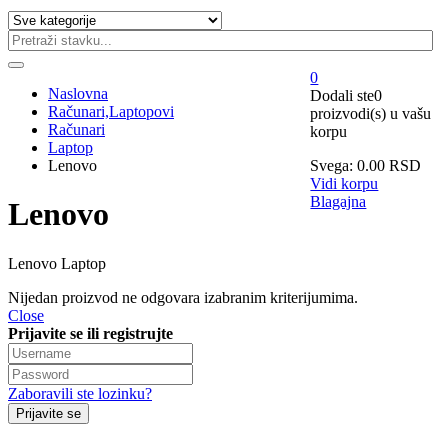
0
Naslovna
Dodali ste
0
Računari,Laptopovi
proizvodi(s)
u vašu
Računari
korpu
Laptop
Lenovo
Svega:
0.00
RSD
Vidi korpu
Blagajna
Lenovo
Lenovo Laptop
Nijedan proizvod ne odgovara izabranim kriterijumima.
Close
Prijavite se ili registrujte
Zaboravili ste lozinku?