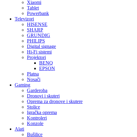
Xiaomi
Tablet
Powerbank
Televizori
HISENSE
SHARP
GRUNDIG
PHILIPS
Digital signage
Hi-Fi sistemi
Projektori
BENQ
EPSON
Platna
Nosači
Gaming
Garderoba
Dronovi i skuteri
Oprema za dronove i skutere
Stolice
Igračka oprema
Kontroleri
Konzole
Alati
Bušilice