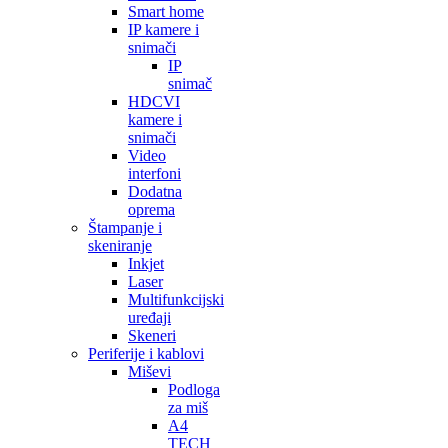
Smart home
IP kamere i
snimači
IP
snimač
HDCVI
kamere i
snimači
Video
interfoni
Dodatna
oprema
Štampanje i
skeniranje
Inkjet
Laser
Multifunkcijski
uređaji
Skeneri
Periferije i kablovi
Miševi
Podloga
za miš
A4
TECH