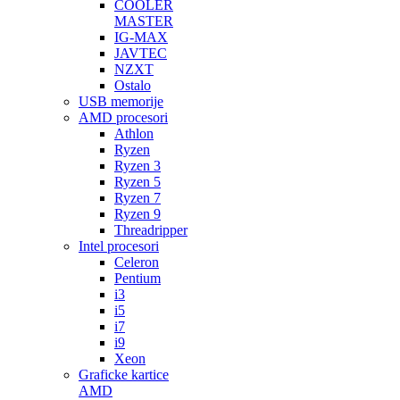
COOLER
MASTER
IG-MAX
JAVTEC
NZXT
Ostalo
USB memorije
AMD procesori
Athlon
Ryzen
Ryzen 3
Ryzen 5
Ryzen 7
Ryzen 9
Threadripper
Intel procesori
Celeron
Pentium
i3
i5
i7
i9
Xeon
Graficke kartice
AMD