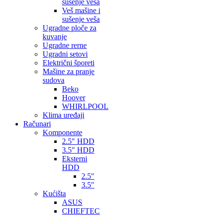
sušenje veša
Veš mašine i
sušenje veša
Ugradne ploče za
kuvanje
Ugradne rerne
Ugradni setovi
Električni šporeti
Mašine za pranje
sudova
Beko
Hoover
WHIRLPOOL
Klima uređaji
Računari
Komponente
2.5″ HDD
3.5″ HDD
Eksterni
HDD
2.5″
3.5″
Kućišta
ASUS
CHIEFTEC