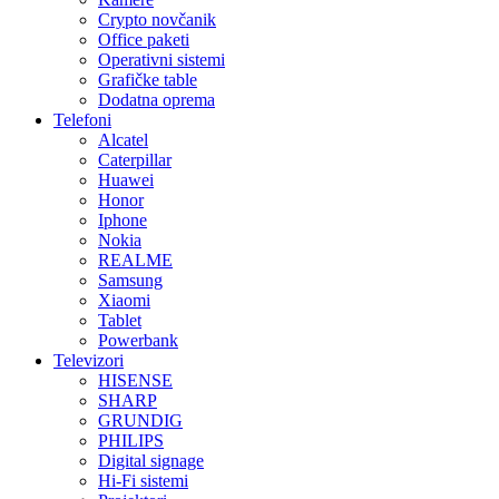
Crypto novčanik
Office paketi
Operativni sistemi
Grafičke table
Dodatna oprema
Telefoni
Alcatel
Caterpillar
Huawei
Honor
Iphone
Nokia
REALME
Samsung
Xiaomi
Tablet
Powerbank
Televizori
HISENSE
SHARP
GRUNDIG
PHILIPS
Digital signage
Hi-Fi sistemi