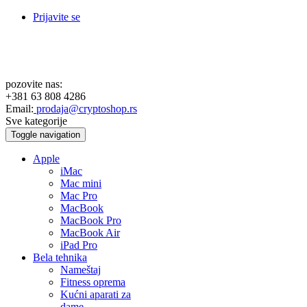
Prijavite se
pozovite nas:
+381 63 808 4286
Email:
prodaja@cryptoshop.rs
Sve kategorije
Toggle navigation
Apple
iMac
Mac mini
Mac Pro
MacBook
MacBook Pro
MacBook Air
iPad Pro
Bela tehnika
Nameštaj
Fitness oprema
Kućni aparati za
dame