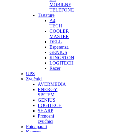
MOBILNE
TELEFONE
Tastature
A4
TECH
COOLER
MASTER
DELL
Esperanza
GENIUS
KINGSTON
LOGITECH
Razer
UPS
Zvučnici
AVERMEDIA
ENERGY
SISTEM
GENIUS
LOGITECH
SHARP
Prenosni
zvučnici
Fotoaparati
Kamere