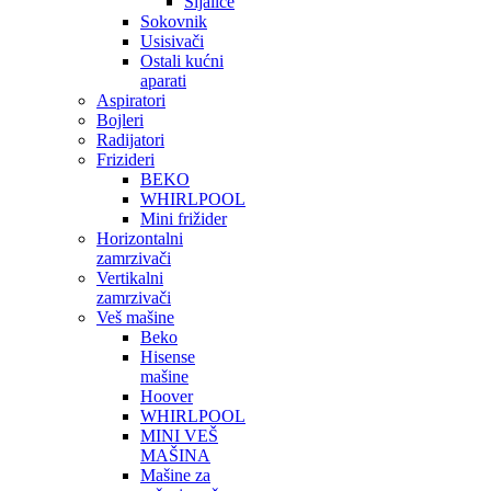
Sijalice
Sokovnik
Usisivači
Ostali kućni
aparati
Aspiratori
Bojleri
Radijatori
Frizideri
BEKO
WHIRLPOOL
Mini frižider
Horizontalni
zamrzivači
Vertikalni
zamrzivači
Veš mašine
Beko
Hisense
mašine
Hoover
WHIRLPOOL
MINI VEŠ
MAŠINA
Mašine za