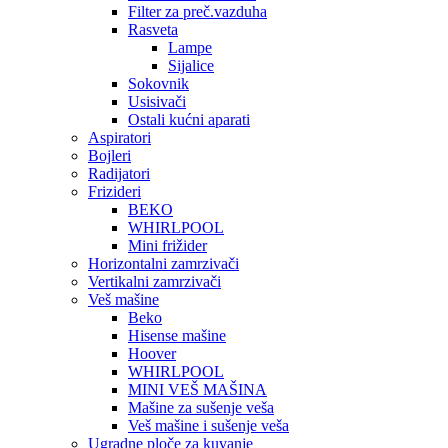
Filter za preč.vazduha
Rasveta
Lampe
Sijalice
Sokovnik
Usisivači
Ostali kućni aparati
Aspiratori
Bojleri
Radijatori
Frizideri
BEKO
WHIRLPOOL
Mini frižider
Horizontalni zamrzivači
Vertikalni zamrzivači
Veš mašine
Beko
Hisense mašine
Hoover
WHIRLPOOL
MINI VEŠ MAŠINA
Mašine za sušenje veša
Veš mašine i sušenje veša
Ugradne ploče za kuvanje