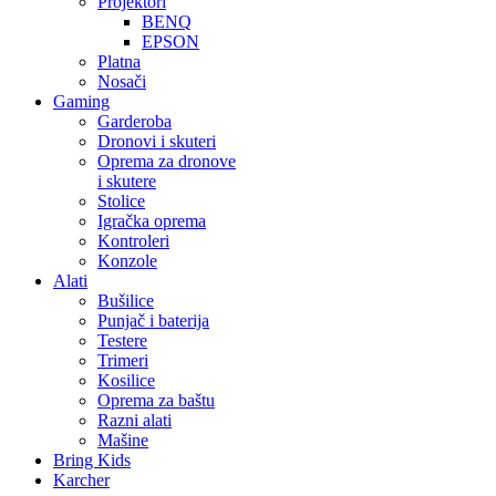
Projektori
BENQ
EPSON
Platna
Nosači
Gaming
Garderoba
Dronovi i skuteri
Oprema za dronove
i skutere
Stolice
Igračka oprema
Kontroleri
Konzole
Alati
Bušilice
Punjač i baterija
Testere
Trimeri
Kosilice
Oprema za baštu
Razni alati
Mašine
Bring Kids
Karcher