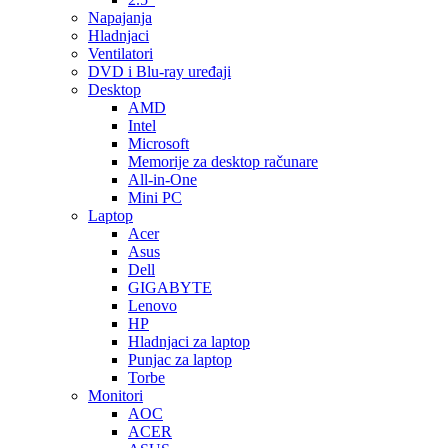
Napajanja
Hladnjaci
Ventilatori
DVD i Blu-ray uređaji
Desktop
AMD
Intel
Microsoft
Memorije za desktop računare
All-in-One
Mini PC
Laptop
Acer
Asus
Dell
GIGABYTE
Lenovo
HP
Hladnjaci za laptop
Punjac za laptop
Torbe
Monitori
AOC
ACER