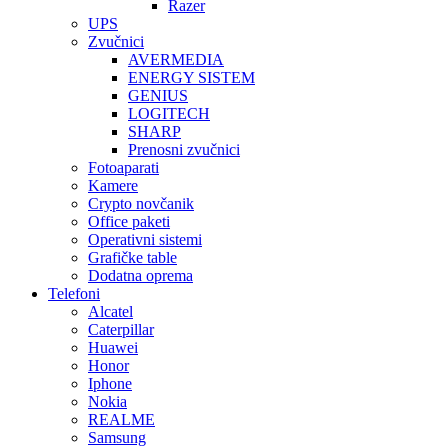
Razer
UPS
Zvučnici
AVERMEDIA
ENERGY SISTEM
GENIUS
LOGITECH
SHARP
Prenosni zvučnici
Fotoaparati
Kamere
Crypto novčanik
Office paketi
Operativni sistemi
Grafičke table
Dodatna oprema
Telefoni
Alcatel
Caterpillar
Huawei
Honor
Iphone
Nokia
REALME
Samsung