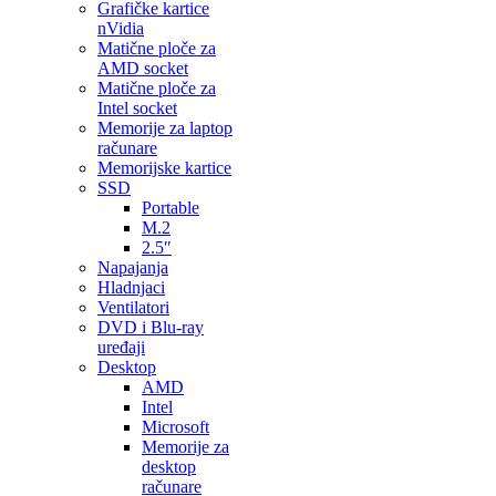
Grafičke kartice
nVidia
Matične ploče za
AMD socket
Matične ploče za
Intel socket
Memorije za laptop
računare
Memorijske kartice
SSD
Portable
M.2
2.5″
Napajanja
Hladnjaci
Ventilatori
DVD i Blu-ray
uređaji
Desktop
AMD
Intel
Microsoft
Memorije za
desktop
računare