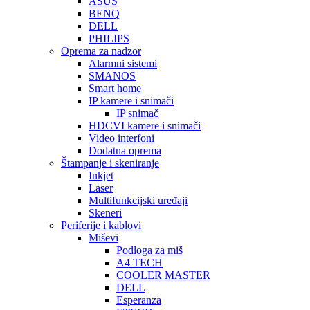
ASUS
BENQ
DELL
PHILIPS
Oprema za nadzor
Alarmni sistemi
SMANOS
Smart home
IP kamere i snimači
IP snimač
HDCVI kamere i snimači
Video interfoni
Dodatna oprema
Štampanje i skeniranje
Inkjet
Laser
Multifunkcijski uređaji
Skeneri
Periferije i kablovi
Miševi
Podloga za miš
A4 TECH
COOLER MASTER
DELL
Esperanza