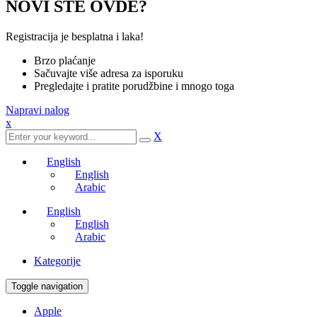
NOVI STE OVDE?
Registracija je besplatna i laka!
Brzo plaćanje
Sačuvajte više adresa za isporuku
Pregledajte i pratite porudžbine i mnogo toga
Napravi nalog
x
X
English
English
Arabic
English
English
Arabic
Kategorije
Toggle navigation
Apple