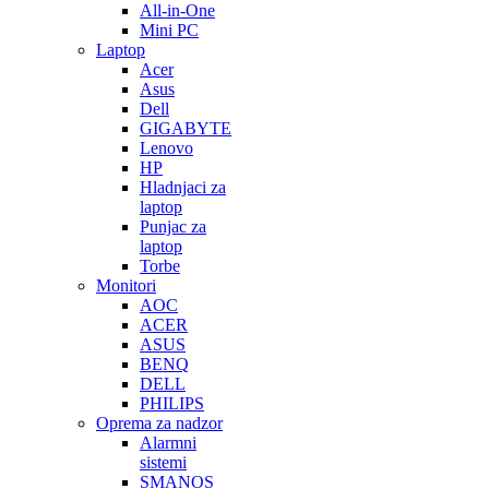
All-in-One
Mini PC
Laptop
Acer
Asus
Dell
GIGABYTE
Lenovo
HP
Hladnjaci za
laptop
Punjac za
laptop
Torbe
Monitori
AOC
ACER
ASUS
BENQ
DELL
PHILIPS
Oprema za nadzor
Alarmni
sistemi
SMANOS