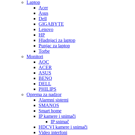
Laptop
Acer
Asus
Dell
GIGABYTE
Lenovo
HP
Hladnjaci za laptop
Punjac za laptop
Torbe
Monitori
AOC
ACER
ASUS
BENQ
DELL
PHILIPS
Oprema za nadzor
Alarmni sistemi
SMANOS
Smart home
IP kamere i snimači
IP snimač
HDCVI kamere i snimači
Video interfoni