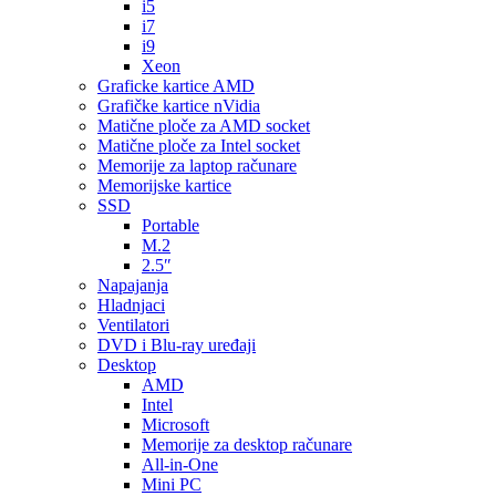
i5
i7
i9
Xeon
Graficke kartice AMD
Grafičke kartice nVidia
Matične ploče za AMD socket
Matične ploče za Intel socket
Memorije za laptop računare
Memorijske kartice
SSD
Portable
M.2
2.5″
Napajanja
Hladnjaci
Ventilatori
DVD i Blu-ray uređaji
Desktop
AMD
Intel
Microsoft
Memorije za desktop računare
All-in-One
Mini PC