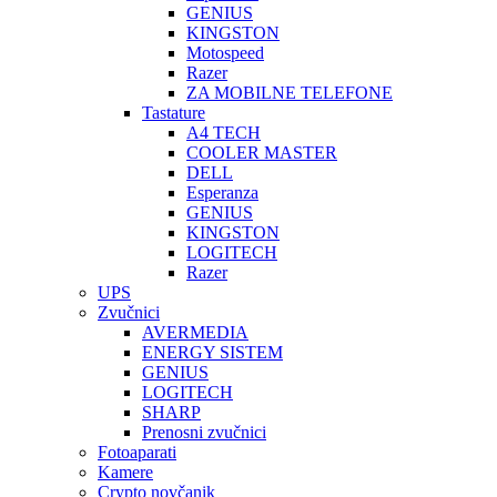
GENIUS
KINGSTON
Motospeed
Razer
ZA MOBILNE TELEFONE
Tastature
A4 TECH
COOLER MASTER
DELL
Esperanza
GENIUS
KINGSTON
LOGITECH
Razer
UPS
Zvučnici
AVERMEDIA
ENERGY SISTEM
GENIUS
LOGITECH
SHARP
Prenosni zvučnici
Fotoaparati
Kamere
Crypto novčanik