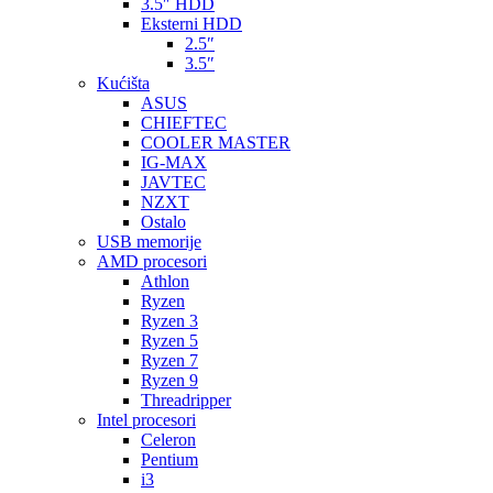
3.5″ HDD
Eksterni HDD
2.5″
3.5″
Kućišta
ASUS
CHIEFTEC
COOLER MASTER
IG-MAX
JAVTEC
NZXT
Ostalo
USB memorije
AMD procesori
Athlon
Ryzen
Ryzen 3
Ryzen 5
Ryzen 7
Ryzen 9
Threadripper
Intel procesori
Celeron
Pentium
i3