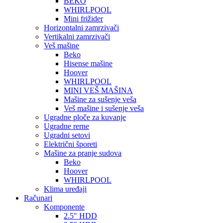
BEKO
WHIRLPOOL
Mini frižider
Horizontalni zamrzivači
Vertikalni zamrzivači
Veš mašine
Beko
Hisense mašine
Hoover
WHIRLPOOL
MINI VEŠ MAŠINA
Mašine za sušenje veša
Veš mašine i sušenje veša
Ugradne ploče za kuvanje
Ugradne rerne
Ugradni setovi
Električni šporeti
Mašine za pranje sudova
Beko
Hoover
WHIRLPOOL
Klima uređaji
Računari
Komponente
2.5″ HDD