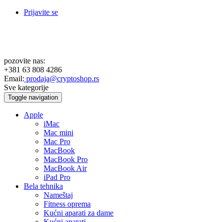
Prijavite se
pozovite nas:
+381 63 808 4286
Email:
prodaja@cryptoshop.rs
Sve kategorije
Toggle navigation
Apple
iMac
Mac mini
Mac Pro
MacBook
MacBook Pro
MacBook Air
iPad Pro
Bela tehnika
Nameštaj
Fitness oprema
Kućni aparati za dame
Kućni aparati