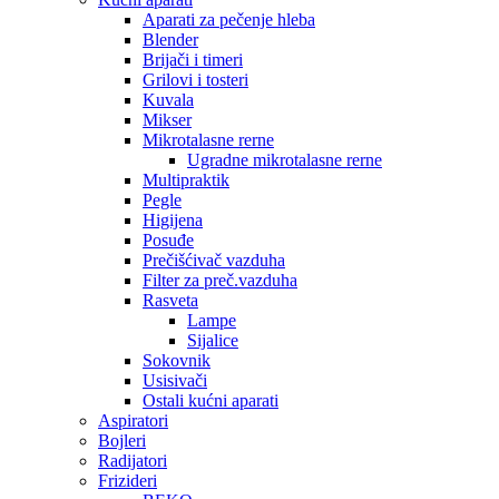
Aparati za pečenje hleba
Blender
Brijači i timeri
Grilovi i tosteri
Kuvala
Mikser
Mikrotalasne rerne
Ugradne mikrotalasne rerne
Multipraktik
Pegle
Higijena
Posuđe
Prečišćivač vazduha
Filter za preč.vazduha
Rasveta
Lampe
Sijalice
Sokovnik
Usisivači
Ostali kućni aparati
Aspiratori
Bojleri
Radijatori
Frizideri