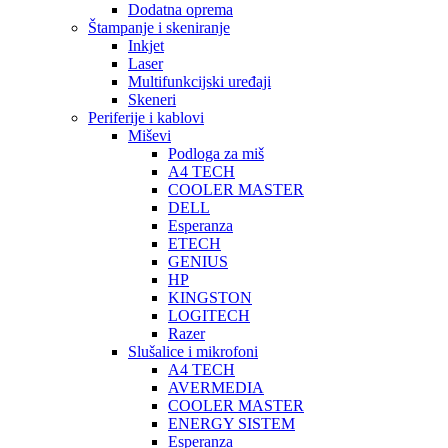
Dodatna oprema
Štampanje i skeniranje
Inkjet
Laser
Multifunkcijski uređaji
Skeneri
Periferije i kablovi
Miševi
Podloga za miš
A4 TECH
COOLER MASTER
DELL
Esperanza
ETECH
GENIUS
HP
KINGSTON
LOGITECH
Razer
Slušalice i mikrofoni
A4 TECH
AVERMEDIA
COOLER MASTER
ENERGY SISTEM
Esperanza