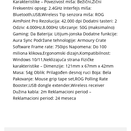
Karakteristike – Povezivost miša: Bežični,Žični
Frekventni opseg: 2.4GHz Interfejs miša:
Bluetooth,USB,Wireless Tip senzora miša: ROG
AimPoint Pro Rezolucija: 42.000 dpi Dodatni tasteri: 2
Odziv: 4.000Hz,8.000Hz Ubrzanje: 50G (maksimalno)
Gaming: Da Baterija: Litijum-jonska Dodatne funkcije:
Aura Sync Podržane tehnologije: Armoury Crate
Software Frame rate: 750ips Napomena: Do 100
miliona klikova,Ergonomski dizajn,Kompatibilnost:
Windows 10/11,Neklizajuća strana Fizičke
karakteristike – Dimenzije: 121mm x 67mm x 42mm
Masa: 54g Oblik: Prilagođen desnoj ruci Boja: Bela
Pakovanje: Mouse grip tape set,ROG Polling Rate
Booster,USB dongle extender,Wireless receiver
Dužina kabla: 2m Reklamacioni period –
Reklamacioni period: 24 meseca