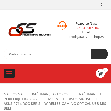
Pozovite Nas:
+381 63 808 4286
Email:
prodaja@cryptoshop.rs
0
Toggle
navigation
NASLOVNA
RAČUNARI,LAPTOPOVI
RAČUNARI
PERIFERIJE I KABLOVI
MIŠEVI
ASUS MOUSE
ASUS P714 ROG KERIS II WIRELESS GAMING OPTICAL USB MIŠ
BELI