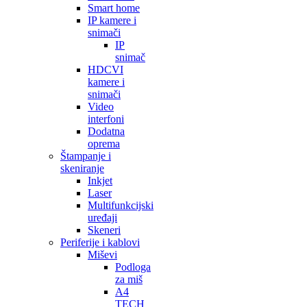
Smart home
IP kamere i
snimači
IP
snimač
HDCVI
kamere i
snimači
Video
interfoni
Dodatna
oprema
Štampanje i
skeniranje
Inkjet
Laser
Multifunkcijski
uređaji
Skeneri
Periferije i kablovi
Miševi
Podloga
za miš
A4
TECH