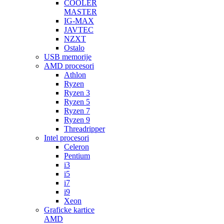
COOLER
MASTER
IG-MAX
JAVTEC
NZXT
Ostalo
USB memorije
AMD procesori
Athlon
Ryzen
Ryzen 3
Ryzen 5
Ryzen 7
Ryzen 9
Threadripper
Intel procesori
Celeron
Pentium
i3
i5
i7
i9
Xeon
Graficke kartice
AMD