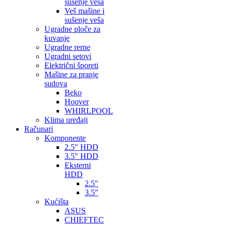
sušenje veša
Veš mašine i
sušenje veša
Ugradne ploče za
kuvanje
Ugradne rerne
Ugradni setovi
Električni šporeti
Mašine za pranje
sudova
Beko
Hoover
WHIRLPOOL
Klima uređaji
Računari
Komponente
2.5″ HDD
3.5″ HDD
Eksterni
HDD
2.5″
3.5″
Kućišta
ASUS
CHIEFTEC