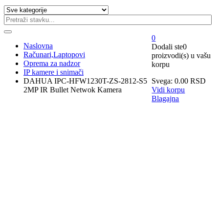
0
Naslovna
Dodali ste
0
Računari,Laptopovi
proizvodi(s)
u vašu
Oprema za nadzor
korpu
IP kamere i snimači
DAHUA IPC-HFW1230T-ZS-2812-S5
Svega:
0.00
RSD
2MP IR Bullet Netwok Kamera
Vidi korpu
Blagajna