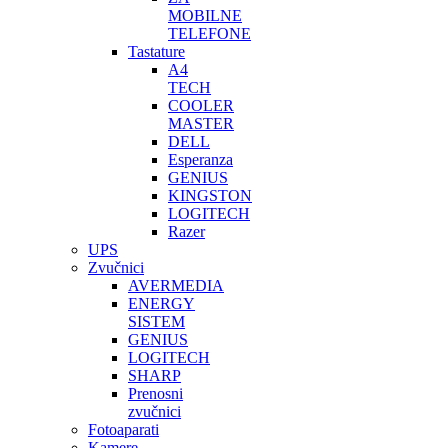
MOBILNE
TELEFONE
Tastature
A4
TECH
COOLER
MASTER
DELL
Esperanza
GENIUS
KINGSTON
LOGITECH
Razer
UPS
Zvučnici
AVERMEDIA
ENERGY
SISTEM
GENIUS
LOGITECH
SHARP
Prenosni
zvučnici
Fotoaparati
Kamere