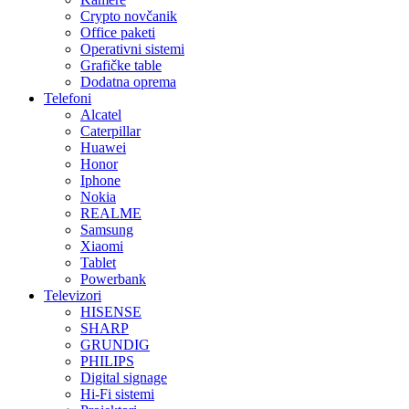
Crypto novčanik
Office paketi
Operativni sistemi
Grafičke table
Dodatna oprema
Telefoni
Alcatel
Caterpillar
Huawei
Honor
Iphone
Nokia
REALME
Samsung
Xiaomi
Tablet
Powerbank
Televizori
HISENSE
SHARP
GRUNDIG
PHILIPS
Digital signage
Hi-Fi sistemi