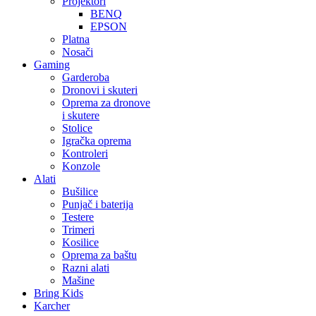
Projektori
BENQ
EPSON
Platna
Nosači
Gaming
Garderoba
Dronovi i skuteri
Oprema za dronove
i skutere
Stolice
Igračka oprema
Kontroleri
Konzole
Alati
Bušilice
Punjač i baterija
Testere
Trimeri
Kosilice
Oprema za baštu
Razni alati
Mašine
Bring Kids
Karcher