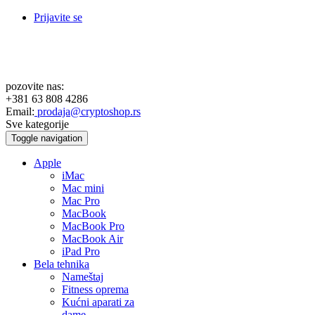
Prijavite se
pozovite nas:
+381 63 808 4286
Email:
prodaja@cryptoshop.rs
Sve kategorije
Toggle navigation
Apple
iMac
Mac mini
Mac Pro
MacBook
MacBook Pro
MacBook Air
iPad Pro
Bela tehnika
Nameštaj
Fitness oprema
Kućni aparati za
dame