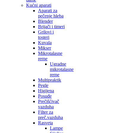
Kućni aparati
Aparati za
pečenje hleba
Blender
Brijači i timeri
Grilovi i
tosteri
Kuvala
Mikser
Mikrotalasne
rerne
Ugradne
mikrotalasne
rerne
Multipraktik
Pegle
Higijena
Posuđe
Prečišćivač
vazduha
Filter za
preč.vazduha
Rasveta
Lampe