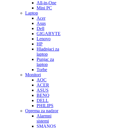
All-in-One
Mini PC
Laptop
Acer
Asus
Dell
GIGABYTE
Lenovo
HP
Hladnjaci za
laptop
Punjac za
laptop
Torbe
Monitori
AOC
ACER
ASUS
BENQ
DELL
PHILIPS
Oprema za nadzor
Alarmni
sistemi
SMANOS