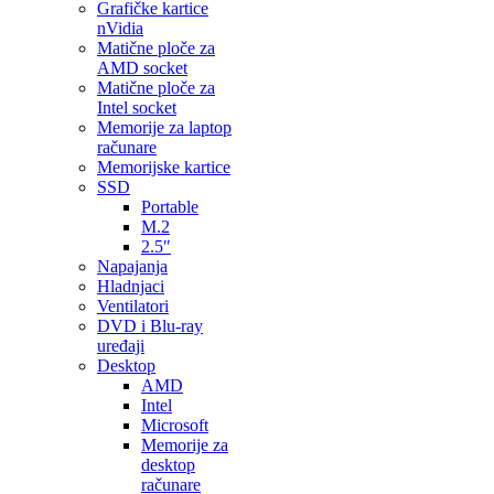
Grafičke kartice
nVidia
Matične ploče za
AMD socket
Matične ploče za
Intel socket
Memorije za laptop
računare
Memorijske kartice
SSD
Portable
M.2
2.5″
Napajanja
Hladnjaci
Ventilatori
DVD i Blu-ray
uređaji
Desktop
AMD
Intel
Microsoft
Memorije za
desktop
računare