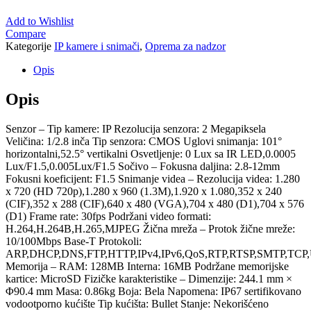
Add to Wishlist
Compare
Kategorije
IP kamere i snimači
,
Oprema za nadzor
Opis
Opis
Senzor – Tip kamere: IP Rezolucija senzora: 2 Megapiksela
Veličina: 1/2.8 inča Tip senzora: CMOS Uglovi snimanja: 101°
horizontalni,52.5° vertikalni Osvetljenje: 0 Lux sa IR LED,0.0005
Lux/F1.5,0.005Lux/F1.5 Sočivo – Fokusna daljina: 2.8-12mm
Fokusni koeficijent: F1.5 Snimanje videa – Rezolucija videa: 1.280
x 720 (HD 720p),1.280 x 960 (1.3M),1.920 x 1.080,352 x 240
(CIF),352 x 288 (CIF),640 x 480 (VGA),704 x 480 (D1),704 x 576
(D1) Frame rate: 30fps Podržani video formati:
H.264,H.264B,H.265,MJPEG Žična mreža – Protok žične mreže:
10/100Mbps Base-T Protokoli:
ARP,DHCP,DNS,FTP,HTTP,IPv4,IPv6,QoS,RTP,RTSP,SMTP,TCP
Memorija – RAM: 128MB Interna: 16MB Podržane memorijske
kartice: MicroSD Fizičke karakteristike – Dimenzije: 244.1 mm ×
Φ90.4 mm Masa: 0.86kg Boja: Bela Napomena: IP67 sertifikovano
vodootporno kućište Tip kućišta: Bullet Stanje: Nekorišćeno