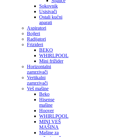
Sijalice
Sokovnik
Usisivači
Ostali kućni
aparati
Aspiratori
Bojleri
Radijatori
Frizideri
BEKO
WHIRLPOOL
Mini frižider
Horizontalni
zamrzivači
Vertikalni
zamrzivači
Veš mašine
Beko
Hisense
mašine
Hoover
WHIRLPOOL
MINI VEŠ
MAŠINA
Mašine za