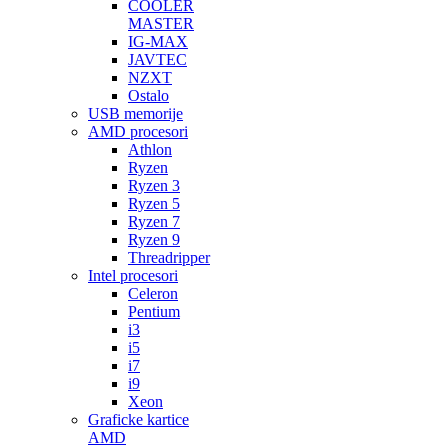
COOLER
MASTER
IG-MAX
JAVTEC
NZXT
Ostalo
USB memorije
AMD procesori
Athlon
Ryzen
Ryzen 3
Ryzen 5
Ryzen 7
Ryzen 9
Threadripper
Intel procesori
Celeron
Pentium
i3
i5
i7
i9
Xeon
Graficke kartice
AMD