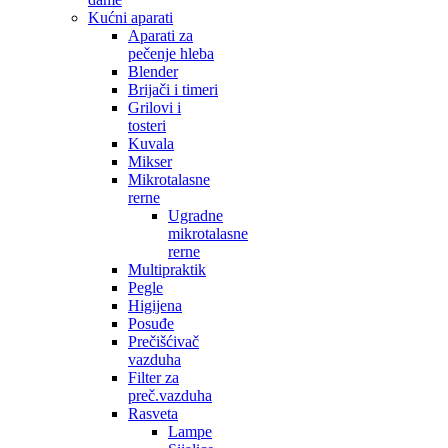
Kućni aparati
Aparati za
pečenje hleba
Blender
Brijači i timeri
Grilovi i
tosteri
Kuvala
Mikser
Mikrotalasne
rerne
Ugradne
mikrotalasne
rerne
Multipraktik
Pegle
Higijena
Posuđe
Prečišćivač
vazduha
Filter za
preč.vazduha
Rasveta
Lampe