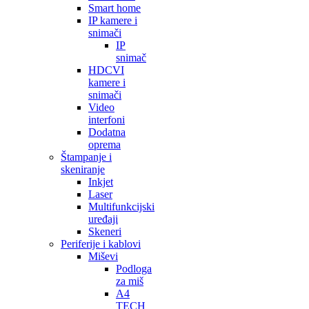
Smart home
IP kamere i
snimači
IP
snimač
HDCVI
kamere i
snimači
Video
interfoni
Dodatna
oprema
Štampanje i
skeniranje
Inkjet
Laser
Multifunkcijski
uređaji
Skeneri
Periferije i kablovi
Miševi
Podloga
za miš
A4
TECH