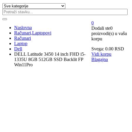
0
Naslovna
Dodali ste
0
Računari,Laptopovi
proizvodi(s)
u vašu
Računari
korpu
Laptop
Dell
Svega:
0.00
RSD
DELL Latitude 3450 14 inch FHD i5-
Vidi korpu
1335U 8GB 512GB SSD Backlit FP
Blagajna
Win11Pro