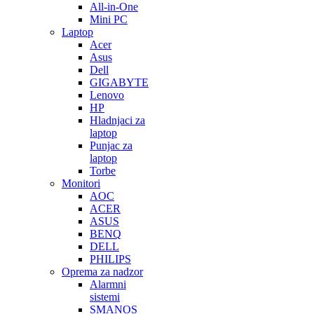
All-in-One
Mini PC
Laptop
Acer
Asus
Dell
GIGABYTE
Lenovo
HP
Hladnjaci za
laptop
Punjac za
laptop
Torbe
Monitori
AOC
ACER
ASUS
BENQ
DELL
PHILIPS
Oprema za nadzor
Alarmni
sistemi
SMANOS