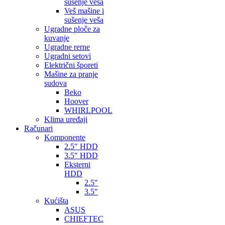
sušenje veša
Veš mašine i
sušenje veša
Ugradne ploče za
kuvanje
Ugradne rerne
Ugradni setovi
Električni šporeti
Mašine za pranje
sudova
Beko
Hoover
WHIRLPOOL
Klima uređaji
Računari
Komponente
2.5″ HDD
3.5″ HDD
Eksterni
HDD
2.5″
3.5″
Kućišta
ASUS
CHIEFTEC