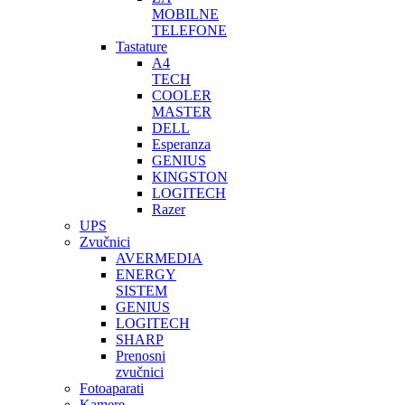
MOBILNE
TELEFONE
Tastature
A4
TECH
COOLER
MASTER
DELL
Esperanza
GENIUS
KINGSTON
LOGITECH
Razer
UPS
Zvučnici
AVERMEDIA
ENERGY
SISTEM
GENIUS
LOGITECH
SHARP
Prenosni
zvučnici
Fotoaparati
Kamere