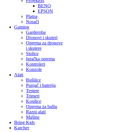
Projektori
BENQ
EPSON
Platna
Nosači
Gaming
Garderoba
Dronovi i skuteri
Oprema za dronove
i skutere
Stolice
Igračka oprema
Kontroleri
Konzole
Alati
Bušilice
Punjač i baterija
Testere
Trimeri
Kosilice
Oprema za baštu
Razni alati
Mašine
Bring Kids
Karcher