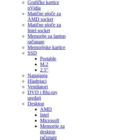
Grafičke kartice
nVidia
Matične ploče za
AMD socket
Matične ploče za
Intel socket
Memorije za laptop
računare
Memorijske kartice
SSD
Portable
M.2
2.5″
Napajanja
Hladnjaci
Ventilatori
DVD i Blu-ray
uređaji
Desktop
AMD
Intel
Microsoft
Memorije za
desktop
računare