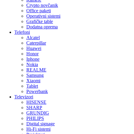
Crypto novčanik
Office paketi
Operativni sistemi
Grafičke table
Dodatna oprema
Telefoni
Alcatel
Caterpillar
Huawei
Honor
Iphone
Nokia
REALME
Samsung
Xiaomi
Tablet
Powerbank
Televizori
HISENSE
SHARP
GRUNDIG
PHILIPS
Digital signage
Hi-Fi sistemi