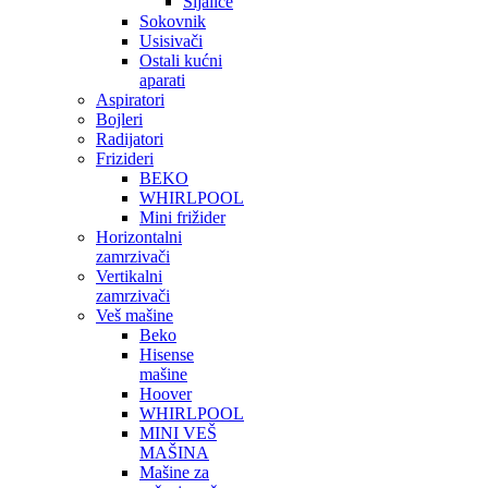
Sijalice
Sokovnik
Usisivači
Ostali kućni
aparati
Aspiratori
Bojleri
Radijatori
Frizideri
BEKO
WHIRLPOOL
Mini frižider
Horizontalni
zamrzivači
Vertikalni
zamrzivači
Veš mašine
Beko
Hisense
mašine
Hoover
WHIRLPOOL
MINI VEŠ
MAŠINA
Mašine za