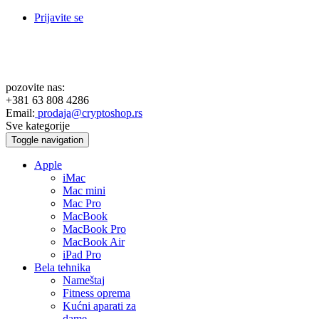
Prijavite se
pozovite nas:
+381 63 808 4286
Email:
prodaja@cryptoshop.rs
Sve kategorije
Toggle navigation
Apple
iMac
Mac mini
Mac Pro
MacBook
MacBook Pro
MacBook Air
iPad Pro
Bela tehnika
Nameštaj
Fitness oprema
Kućni aparati za
dame