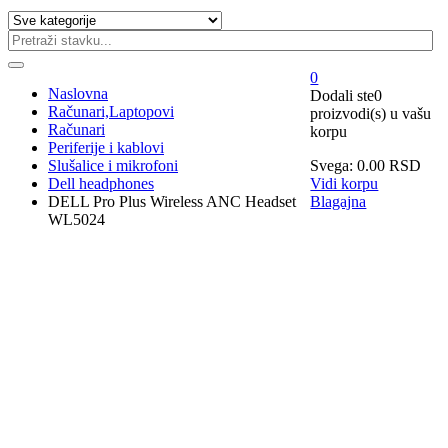
0
Naslovna
Dodali ste
0
Računari,Laptopovi
proizvodi(s)
u vašu
Računari
korpu
Periferije i kablovi
Slušalice i mikrofoni
Svega:
0.00
RSD
Dell headphones
Vidi korpu
DELL Pro Plus Wireless ANC Headset
Blagajna
WL5024