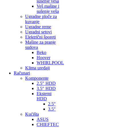
sušenje veša
Veš mašine i
sušenje veša
Ugradne ploče za
kuvanje
Ugradne rerne
Ugradni setovi
Električni šporeti
Mašine za pranje
sudova
Beko
Hoover
WHIRLPOOL
Klima uređaji
Računari
Komponente
2.5″ HDD
3.5″ HDD
Eksterni
HDD
2.5″
3.5″
Kućišta
ASUS
CHIEFTEC