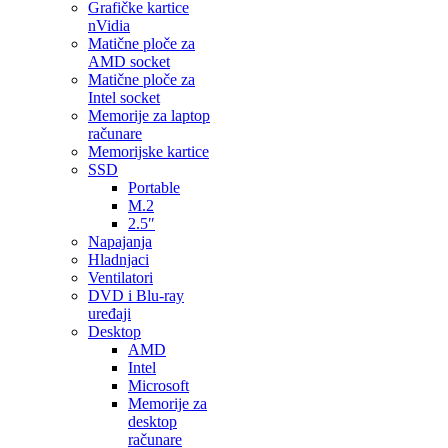
Grafičke kartice
nVidia
Matične ploče za
AMD socket
Matične ploče za
Intel socket
Memorije za laptop
računare
Memorijske kartice
SSD
Portable
M.2
2.5″
Napajanja
Hladnjaci
Ventilatori
DVD i Blu-ray
uređaji
Desktop
AMD
Intel
Microsoft
Memorije za
desktop
računare