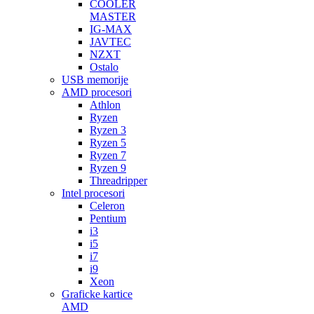
COOLER
MASTER
IG-MAX
JAVTEC
NZXT
Ostalo
USB memorije
AMD procesori
Athlon
Ryzen
Ryzen 3
Ryzen 5
Ryzen 7
Ryzen 9
Threadripper
Intel procesori
Celeron
Pentium
i3
i5
i7
i9
Xeon
Graficke kartice
AMD