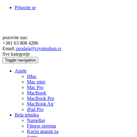
Prijavite se
pozovite nas:
+381 63 808 4286
Email:
prodaja@cryptoshop.rs
Sve kategorije
Toggle navigation
Apple
iMac
Mac mini
Mac Pro
MacBook
MacBook Pro
MacBook Air
iPad Pro
Bela tehnika
Nameštaj
Fitness oprema
Kućni aparati za
dame