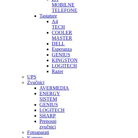
MOBILNE
TELEFONE
Tastature
A4
TECH
COOLER
MASTER
DELL
Esperanza
GENIUS
KINGSTON
LOGITECH
Razer
UPS
Zvučnici
AVERMEDIA
ENERGY
SISTEM
GENIUS
LOGITECH
SHARP
Prenosni
zvučnici
Fotoaparati
Kamere