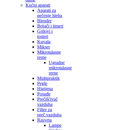
Kućni aparati
Aparati za
pečenje hleba
Blender
Brijači i timeri
Grilovi i
tosteri
Kuvala
Mikser
Mikrotalasne
rerne
Ugradne
mikrotalasne
rerne
Multipraktik
Pegle
Higijena
Posuđe
Prečišćivač
vazduha
Filter za
preč.vazduha
Rasveta
Lampe