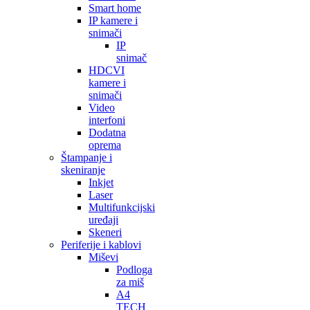
Smart home
IP kamere i
snimači
IP
snimač
HDCVI
kamere i
snimači
Video
interfoni
Dodatna
oprema
Štampanje i
skeniranje
Inkjet
Laser
Multifunkcijski
uređaji
Skeneri
Periferije i kablovi
Miševi
Podloga
za miš
A4
TECH