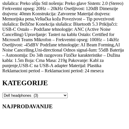
slušalica: Preko ušiju Stil nošenja: Preko glave Sistem: 2.0 (Stereo)
Frekventni opseg: 20Hz – 20kHz Osetljivost: 120dB Dimenzije
drajvera: 40mm Konstrukcija: Zatvorene Materijal drajvera:
Memorijska pena,Veštačka koža Povezivost – Tip povezivosti
slušalica: Bežične Konekcija slušalica: Bluetooth 5.3 Priključci:
USB-C Ostalo – Podržane tehnologije: ANC (Active Noise
Cancelling) Upravljanje: Tasteri na kablu Ostalo: Certified for
Microsoft Teams Mikrofon – Frekventni opseg: 100Hz – 14kHz
Osetljivost: -45dBV Podržane tehnologije: AI Beam Forming,AI
Noise Cancelling,Uni-directional Odnos signal-šum: 55dB Baterija
– Autonomija: Do 34h razgovora Fizičke karakteristike – Dužina
kabla: 1.5m Boja: Crna Masa: 219g Pakovanje: Kabl za
punjenje,USB-C na USB-A adapter Materijal: Plastika
Reklamacioni period – Reklamacioni period: 24 meseca
KATEGORIJE
NAJPRODAVANIJE