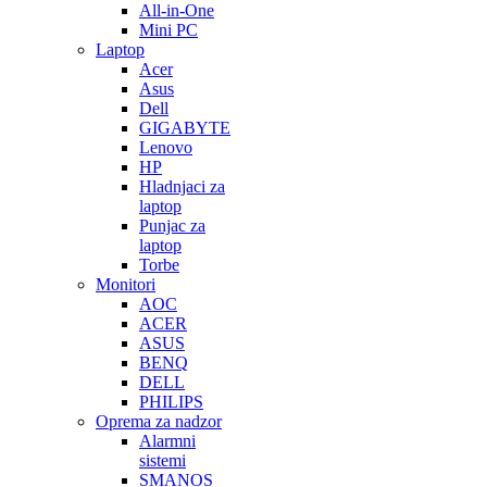
All-in-One
Mini PC
Laptop
Acer
Asus
Dell
GIGABYTE
Lenovo
HP
Hladnjaci za
laptop
Punjac za
laptop
Torbe
Monitori
AOC
ACER
ASUS
BENQ
DELL
PHILIPS
Oprema za nadzor
Alarmni
sistemi
SMANOS