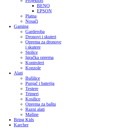
Projektori
BENQ
EPSON
Platna
Nosači
Gaming
Garderoba
Dronovi i skuteri
Oprema za dronove
i skutere
Stolice
Igračka oprema
Kontroleri
Konzole
Alati
Bušilice
Punjač i baterija
Testere
Trimeri
Kosilice
Oprema za baštu
Razni alati
Mašine
Bring Kids
Karcher