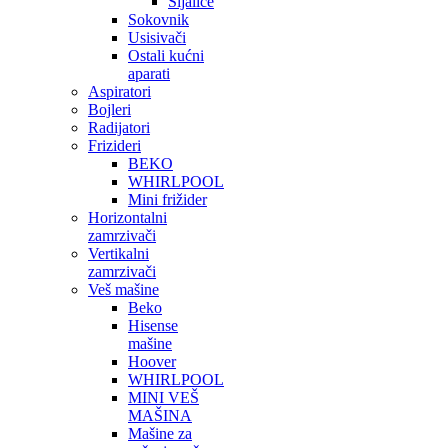
Sijalice
Sokovnik
Usisivači
Ostali kućni
aparati
Aspiratori
Bojleri
Radijatori
Frizideri
BEKO
WHIRLPOOL
Mini frižider
Horizontalni
zamrzivači
Vertikalni
zamrzivači
Veš mašine
Beko
Hisense
mašine
Hoover
WHIRLPOOL
MINI VEŠ
MAŠINA
Mašine za