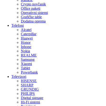
Crypto novčanik
Office paketi
Operativni sistemi
Grafičke table
Dodatna oprema
Telefoni
Alcatel
Caterpillar
Huawei
Honor
Iphone
Nokia
REALME
Samsung
Xiaomi
Tablet
Powerbank
Televizori
HISENSE
SHARP
GRUNDIG
PHILIPS
Digital signage
Hi-Fi sistemi