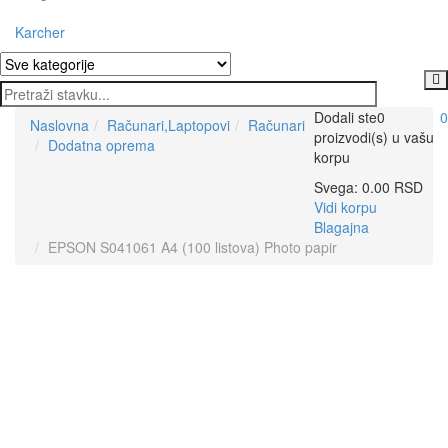
Karcher
Dodali ste
0
0
Naslovna
Računari,Laptopovi
Računari
proizvodi(s)
u vašu
Dodatna oprema
korpu
Svega:
0.00
RSD
Vidi korpu
Blagajna
EPSON S041061 A4 (100 listova) Photo papir