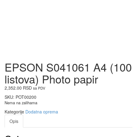
EPSON S041061 A4 (100
listova) Photo papir
2,352.00
RSD
sa PDV
SKU:
POT00200
Nema na zalihama
Kategorije
Dodatna oprema
Opis