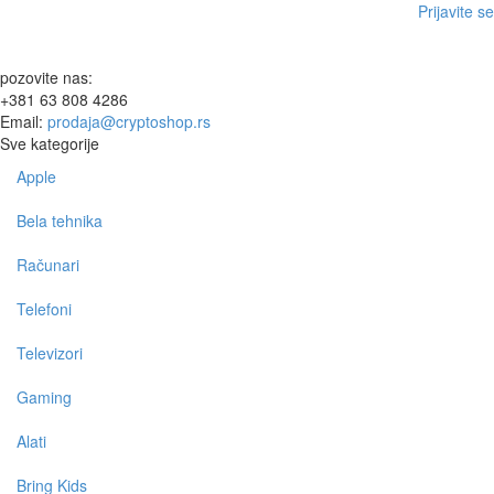
Prijavite se
pozovite nas:
+381 63 808 4286
Email:
prodaja@cryptoshop.rs
Sve kategorije
Apple
Toggle
navigation
Bela tehnika
Računari
Telefoni
Televizori
Gaming
Alati
Bring Kids