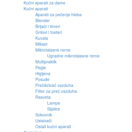
Kućni aparati za dame
Kućni aparati
Aparati za pečenje hleba
Blender
Brijači i timeri
Grilovi i tosteri
Kuvala
Mikser
Mikrotalasne rerne
Ugradne mikrotalasne rerne
Multipraktik
Pegle
Higijena
Posuđe
Prečišćivač vazduha
Filter za preč.vazduha
Rasveta
Lampe
Sijalice
Sokovnik
Usisivači
Ostali kućni aparati