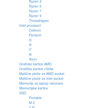
Ryzen 3
Ryzen 5
Ryzen 7
Ryzen 9
Threadripper
Intel procesori
Celeron
Pentium
i3
i5
i7
i9
Xeon
Graficke kartice AMD
Grafičke kartice nVidia
Matične ploče za AMD socket
Matične ploče za Intel socket
Memorije za laptop računare
Memorijske kartice
SSD
Portable
M.2
2.5″