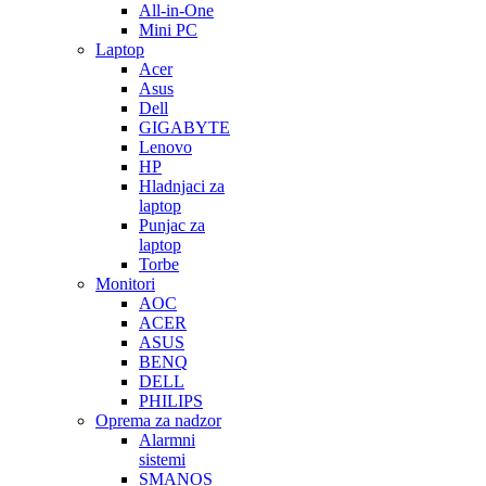
All-in-One
Mini PC
Laptop
Acer
Asus
Dell
GIGABYTE
Lenovo
HP
Hladnjaci za
laptop
Punjac za
laptop
Torbe
Monitori
AOC
ACER
ASUS
BENQ
DELL
PHILIPS
Oprema za nadzor
Alarmni
sistemi
SMANOS