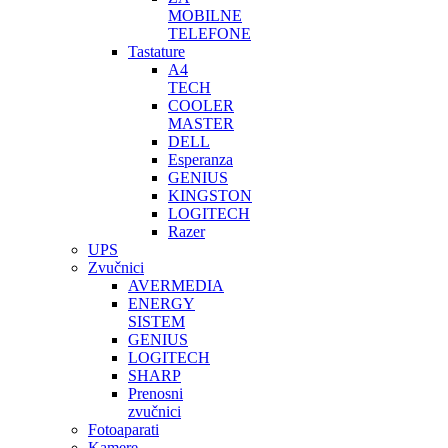
MOBILNE
TELEFONE
Tastature
A4
TECH
COOLER
MASTER
DELL
Esperanza
GENIUS
KINGSTON
LOGITECH
Razer
UPS
Zvučnici
AVERMEDIA
ENERGY
SISTEM
GENIUS
LOGITECH
SHARP
Prenosni
zvučnici
Fotoaparati
Kamere