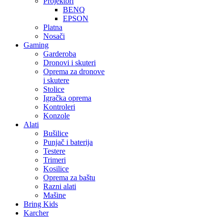
Projektori
BENQ
EPSON
Platna
Nosači
Gaming
Garderoba
Dronovi i skuteri
Oprema za dronove
i skutere
Stolice
Igračka oprema
Kontroleri
Konzole
Alati
Bušilice
Punjač i baterija
Testere
Trimeri
Kosilice
Oprema za baštu
Razni alati
Mašine
Bring Kids
Karcher