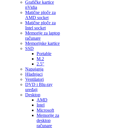
Grafičke kartice
nVidia
Matične ploče za
AMD socket
Matične ploče za
Intel socket
Memorije za laptop
računare
Memorijske kartice
SSD
Portable
M.2
2.5″
Napajanja
Hladnjaci
Ventilatori
DVD i Blu-ray
uređaji
Desktop
AMD
Intel
Microsoft
Memorije za
desktop
računare