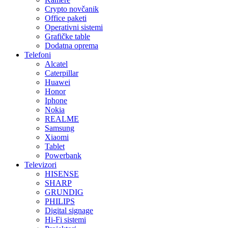
Crypto novčanik
Office paketi
Operativni sistemi
Grafičke table
Dodatna oprema
Telefoni
Alcatel
Caterpillar
Huawei
Honor
Iphone
Nokia
REALME
Samsung
Xiaomi
Tablet
Powerbank
Televizori
HISENSE
SHARP
GRUNDIG
PHILIPS
Digital signage
Hi-Fi sistemi