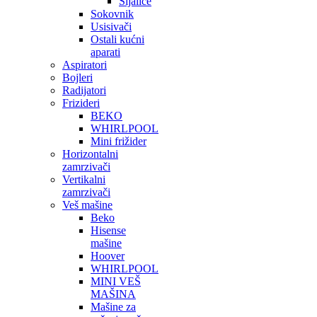
Sijalice
Sokovnik
Usisivači
Ostali kućni
aparati
Aspiratori
Bojleri
Radijatori
Frizideri
BEKO
WHIRLPOOL
Mini frižider
Horizontalni
zamrzivači
Vertikalni
zamrzivači
Veš mašine
Beko
Hisense
mašine
Hoover
WHIRLPOOL
MINI VEŠ
MAŠINA
Mašine za