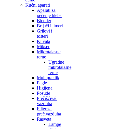
Kućni aparati
Aparati za
pečenje hleba
Blender
Brijači i timeri
Grilovi i
tosteri
Kuvala
Mikser
Mikrotalasne
rerne
Ugradne
mikrotalasne
rerne
Multipraktik
Pegle
Higijena
Posuđe
Prečišćivač
vazduha
Filter za
preč.vazduha
Rasveta
Lampe