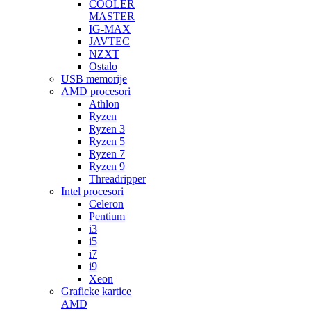
COOLER
MASTER
IG-MAX
JAVTEC
NZXT
Ostalo
USB memorije
AMD procesori
Athlon
Ryzen
Ryzen 3
Ryzen 5
Ryzen 7
Ryzen 9
Threadripper
Intel procesori
Celeron
Pentium
i3
i5
i7
i9
Xeon
Graficke kartice
AMD