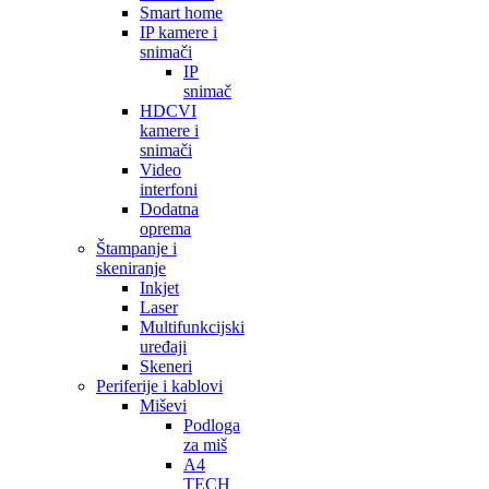
Smart home
IP kamere i
snimači
IP
snimač
HDCVI
kamere i
snimači
Video
interfoni
Dodatna
oprema
Štampanje i
skeniranje
Inkjet
Laser
Multifunkcijski
uređaji
Skeneri
Periferije i kablovi
Miševi
Podloga
za miš
A4
TECH