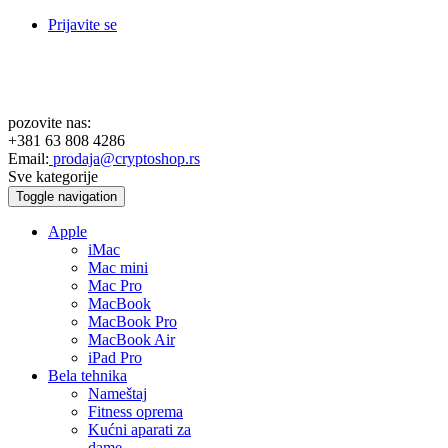
Prijavite se
pozovite nas:
+381 63 808 4286
Email:
prodaja@cryptoshop.rs
Sve kategorije
Toggle navigation
Apple
iMac
Mac mini
Mac Pro
MacBook
MacBook Pro
MacBook Air
iPad Pro
Bela tehnika
Nameštaj
Fitness oprema
Kućni aparati za
dame