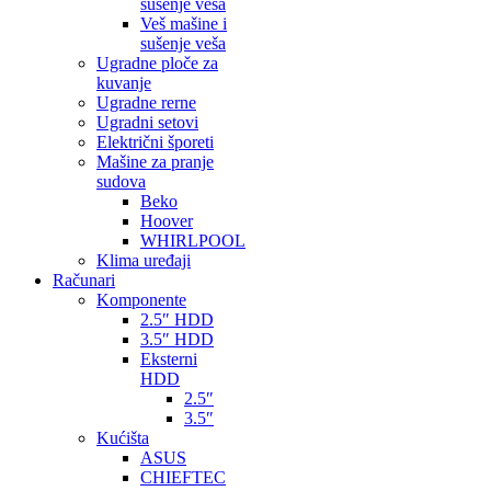
sušenje veša
Veš mašine i
sušenje veša
Ugradne ploče za
kuvanje
Ugradne rerne
Ugradni setovi
Električni šporeti
Mašine za pranje
sudova
Beko
Hoover
WHIRLPOOL
Klima uređaji
Računari
Komponente
2.5″ HDD
3.5″ HDD
Eksterni
HDD
2.5″
3.5″
Kućišta
ASUS
CHIEFTEC