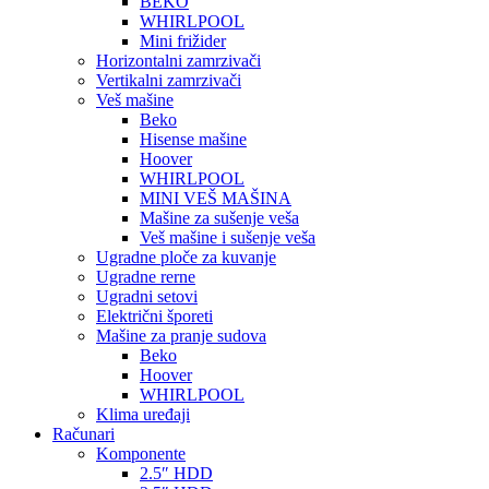
BEKO
WHIRLPOOL
Mini frižider
Horizontalni zamrzivači
Vertikalni zamrzivači
Veš mašine
Beko
Hisense mašine
Hoover
WHIRLPOOL
MINI VEŠ MAŠINA
Mašine za sušenje veša
Veš mašine i sušenje veša
Ugradne ploče za kuvanje
Ugradne rerne
Ugradni setovi
Električni šporeti
Mašine za pranje sudova
Beko
Hoover
WHIRLPOOL
Klima uređaji
Računari
Komponente
2.5″ HDD