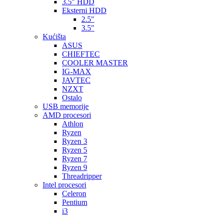
3.5″ HDD
Eksterni HDD
2.5″
3.5″
Kućišta
ASUS
CHIEFTEC
COOLER MASTER
IG-MAX
JAVTEC
NZXT
Ostalo
USB memorije
AMD procesori
Athlon
Ryzen
Ryzen 3
Ryzen 5
Ryzen 7
Ryzen 9
Threadripper
Intel procesori
Celeron
Pentium
i3