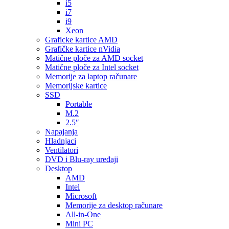
i5
i7
i9
Xeon
Graficke kartice AMD
Grafičke kartice nVidia
Matične ploče za AMD socket
Matične ploče za Intel socket
Memorije za laptop računare
Memorijske kartice
SSD
Portable
M.2
2.5″
Napajanja
Hladnjaci
Ventilatori
DVD i Blu-ray uređaji
Desktop
AMD
Intel
Microsoft
Memorije za desktop računare
All-in-One
Mini PC