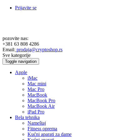
Prijavite se
pozovite nas:
+381 63 808 4286
Email:
prodaja@cryptoshop.rs
Sve kategorije
Toggle navigation
Apple
iMac
Mac mini
Mac Pro
MacBook
MacBook Pro
MacBook Air
iPad Pro
Bela tehnika
Nameštaj
Fitness oprema
Kućni aparati za dame
Kućni aparati