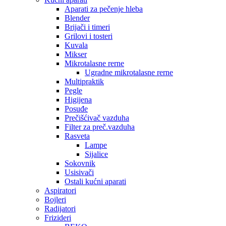
Aparati za pečenje hleba
Blender
Brijači i timeri
Grilovi i tosteri
Kuvala
Mikser
Mikrotalasne rerne
Ugradne mikrotalasne rerne
Multipraktik
Pegle
Higijena
Posuđe
Prečišćivač vazduha
Filter za preč.vazduha
Rasveta
Lampe
Sijalice
Sokovnik
Usisivači
Ostali kućni aparati
Aspiratori
Bojleri
Radijatori
Frizideri