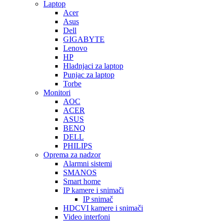
Laptop
Acer
Asus
Dell
GIGABYTE
Lenovo
HP
Hladnjaci za laptop
Punjac za laptop
Torbe
Monitori
AOC
ACER
ASUS
BENQ
DELL
PHILIPS
Oprema za nadzor
Alarmni sistemi
SMANOS
Smart home
IP kamere i snimači
IP snimač
HDCVI kamere i snimači
Video interfoni