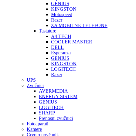
GENIUS
KINGSTON
Motospeed
Razer
ZA MOBILNE TELEFONE
Tastature
A4 TECH
COOLER MASTER
DELL
Esperanza
GENIUS
KINGSTON
LOGITECH
Razer
UPS
Zvučnici
AVERMEDIA
ENERGY SISTEM
GENIUS
LOGITECH
SHARP
Prenosni zvučnici
Fotoaparati
Kamere
Crypto novčanik