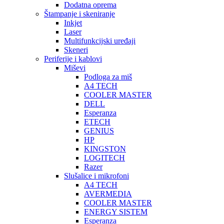
Dodatna oprema
Štampanje i skeniranje
Inkjet
Laser
Multifunkcijski uređaji
Skeneri
Periferije i kablovi
Miševi
Podloga za miš
A4 TECH
COOLER MASTER
DELL
Esperanza
ETECH
GENIUS
HP
KINGSTON
LOGITECH
Razer
Slušalice i mikrofoni
A4 TECH
AVERMEDIA
COOLER MASTER
ENERGY SISTEM
Esperanza