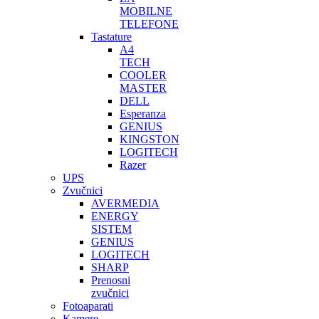
MOBILNE
TELEFONE
Tastature
A4
TECH
COOLER
MASTER
DELL
Esperanza
GENIUS
KINGSTON
LOGITECH
Razer
UPS
Zvučnici
AVERMEDIA
ENERGY
SISTEM
GENIUS
LOGITECH
SHARP
Prenosni
zvučnici
Fotoaparati
Kamere