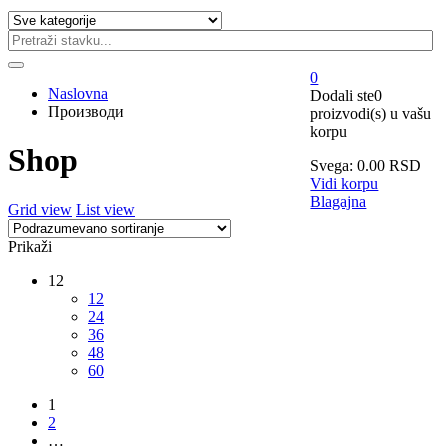
0
Naslovna
Dodali ste
0
Производи
proizvodi(s)
u vašu
korpu
Shop
Svega:
0.00
RSD
Vidi korpu
Blagajna
Grid view
List view
Prikaži
12
12
24
36
48
60
1
2
…