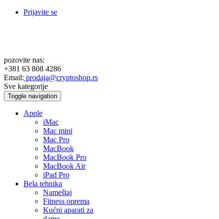
Prijavite se
pozovite nas:
+381 63 808 4286
Email:
prodaja@cryptoshop.rs
Sve kategorije
Toggle navigation
Apple
iMac
Mac mini
Mac Pro
MacBook
MacBook Pro
MacBook Air
iPad Pro
Bela tehnika
Nameštaj
Fitness oprema
Kućni aparati za
dame