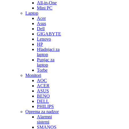
All-in-One
Mini PC
Laptop
Acer
Asus
Dell
GIGABYTE
Lenovo
HP
Hladnjaci za
laptop
Punjac za
laptop
Torbe
Monitori
AOC
ACER
ASUS
BENQ
DELL
PHILIPS
Oprema za nadzor
Alarmni
sistemi
SMANOS