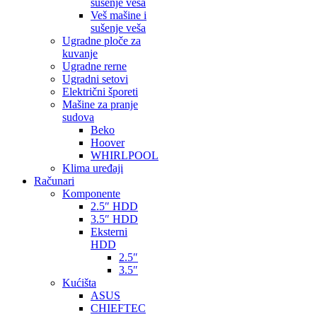
sušenje veša
Veš mašine i
sušenje veša
Ugradne ploče za
kuvanje
Ugradne rerne
Ugradni setovi
Električni šporeti
Mašine za pranje
sudova
Beko
Hoover
WHIRLPOOL
Klima uređaji
Računari
Komponente
2.5″ HDD
3.5″ HDD
Eksterni
HDD
2.5″
3.5″
Kućišta
ASUS
CHIEFTEC