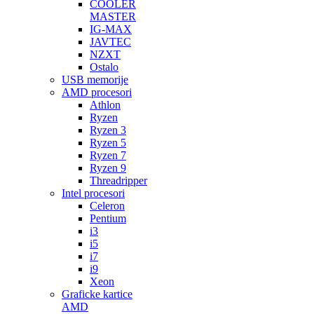
COOLER
MASTER
IG-MAX
JAVTEC
NZXT
Ostalo
USB memorije
AMD procesori
Athlon
Ryzen
Ryzen 3
Ryzen 5
Ryzen 7
Ryzen 9
Threadripper
Intel procesori
Celeron
Pentium
i3
i5
i7
i9
Xeon
Graficke kartice
AMD