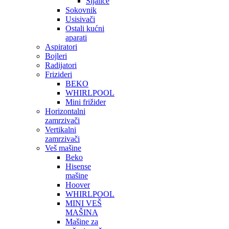
Sijalice
Sokovnik
Usisivači
Ostali kućni
aparati
Aspiratori
Bojleri
Radijatori
Frizideri
BEKO
WHIRLPOOL
Mini frižider
Horizontalni
zamrzivači
Vertikalni
zamrzivači
Veš mašine
Beko
Hisense
mašine
Hoover
WHIRLPOOL
MINI VEŠ
MAŠINA
Mašine za