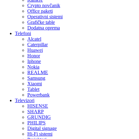
Crypto novčanik
Office paketi
Operativni sistemi
Grafičke table
Dodatna oprema
Telefoni
Alcatel
Caterpillar
Huawei
Honor
Iphone
Nokia
REALME
Samsung
Xiaomi
Tablet
Powerbank
Televizori
HISENSE
SHARP
GRUNDIG
PHILIPS
Digital signage
Hi-Fi sistemi