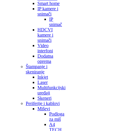
Smart home
IP kamere i
snimači
IP
snimač
HDCVI
kamere i
snimači
Video
interfoni
Dodatna
oprema
Štampanje i
skeniranje
Inkjet
Laser
Multifunkcijski
uređaji
Skeneri
Periferije i kablovi
Miševi
Podloga
za miš
A4
TECH