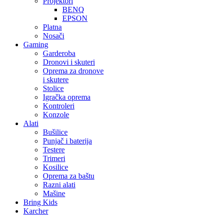
Projektori
BENQ
EPSON
Platna
Nosači
Gaming
Garderoba
Dronovi i skuteri
Oprema za dronove
i skutere
Stolice
Igračka oprema
Kontroleri
Konzole
Alati
Bušilice
Punjač i baterija
Testere
Trimeri
Kosilice
Oprema za baštu
Razni alati
Mašine
Bring Kids
Karcher