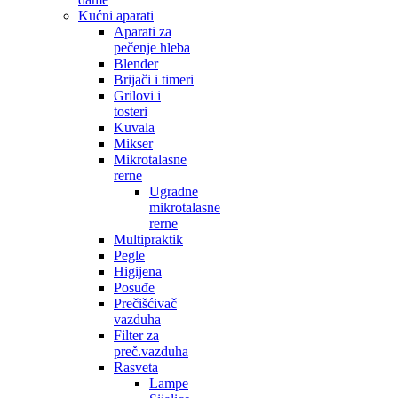
Kućni aparati
Aparati za
pečenje hleba
Blender
Brijači i timeri
Grilovi i
tosteri
Kuvala
Mikser
Mikrotalasne
rerne
Ugradne
mikrotalasne
rerne
Multipraktik
Pegle
Higijena
Posuđe
Prečišćivač
vazduha
Filter za
preč.vazduha
Rasveta
Lampe