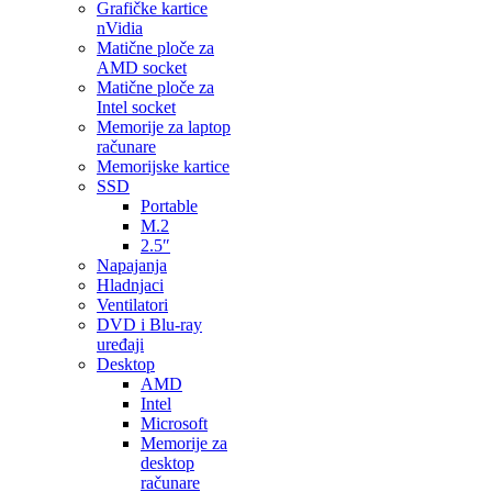
Grafičke kartice
nVidia
Matične ploče za
AMD socket
Matične ploče za
Intel socket
Memorije za laptop
računare
Memorijske kartice
SSD
Portable
M.2
2.5″
Napajanja
Hladnjaci
Ventilatori
DVD i Blu-ray
uređaji
Desktop
AMD
Intel
Microsoft
Memorije za
desktop
računare