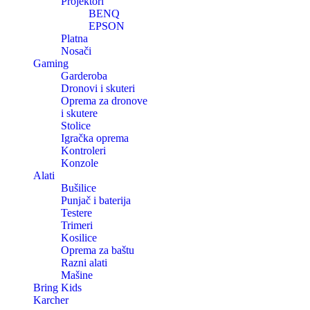
Projektori
BENQ
EPSON
Platna
Nosači
Gaming
Garderoba
Dronovi i skuteri
Oprema za dronove
i skutere
Stolice
Igračka oprema
Kontroleri
Konzole
Alati
Bušilice
Punjač i baterija
Testere
Trimeri
Kosilice
Oprema za baštu
Razni alati
Mašine
Bring Kids
Karcher