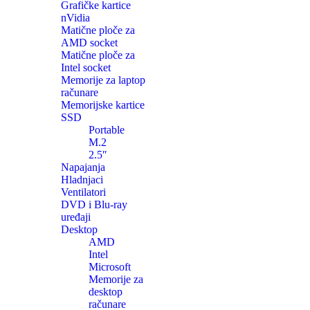
Grafičke kartice
nVidia
Matične ploče za
AMD socket
Matične ploče za
Intel socket
Memorije za laptop
računare
Memorijske kartice
SSD
Portable
M.2
2.5″
Napajanja
Hladnjaci
Ventilatori
DVD i Blu-ray
uređaji
Desktop
AMD
Intel
Microsoft
Memorije za
desktop
računare