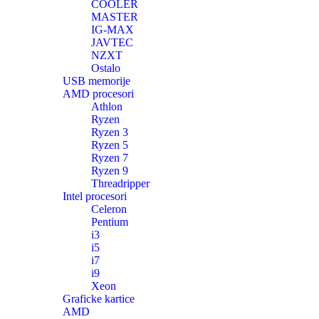
COOLER
MASTER
IG-MAX
JAVTEC
NZXT
Ostalo
USB memorije
AMD procesori
Athlon
Ryzen
Ryzen 3
Ryzen 5
Ryzen 7
Ryzen 9
Threadripper
Intel procesori
Celeron
Pentium
i3
i5
i7
i9
Xeon
Graficke kartice
AMD