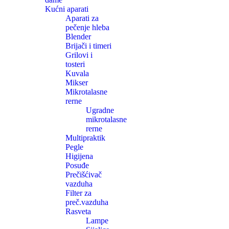
Kućni aparati
Aparati za
pečenje hleba
Blender
Brijači i timeri
Grilovi i
tosteri
Kuvala
Mikser
Mikrotalasne
rerne
Ugradne
mikrotalasne
rerne
Multipraktik
Pegle
Higijena
Posuđe
Prečišćivač
vazduha
Filter za
preč.vazduha
Rasveta
Lampe