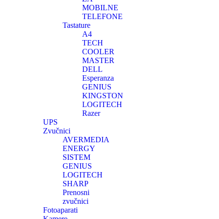
MOBILNE
TELEFONE
Tastature
A4
TECH
COOLER
MASTER
DELL
Esperanza
GENIUS
KINGSTON
LOGITECH
Razer
UPS
Zvučnici
AVERMEDIA
ENERGY
SISTEM
GENIUS
LOGITECH
SHARP
Prenosni
zvučnici
Fotoaparati
Kamere