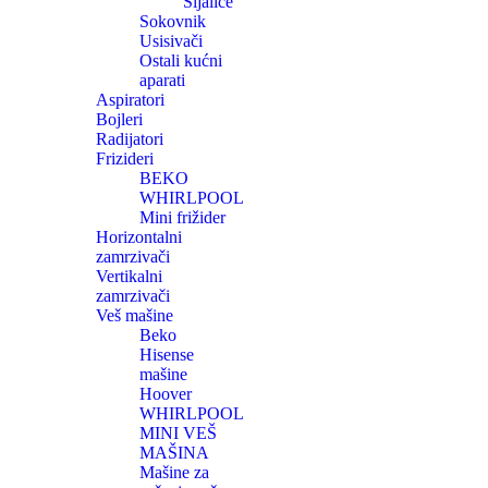
Sijalice
Sokovnik
Usisivači
Ostali kućni
aparati
Aspiratori
Bojleri
Radijatori
Frizideri
BEKO
WHIRLPOOL
Mini frižider
Horizontalni
zamrzivači
Vertikalni
zamrzivači
Veš mašine
Beko
Hisense
mašine
Hoover
WHIRLPOOL
MINI VEŠ
MAŠINA
Mašine za