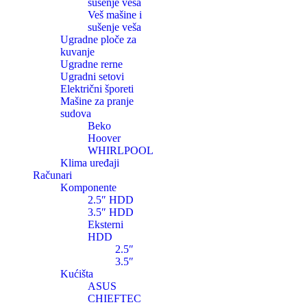
sušenje veša
Veš mašine i
sušenje veša
Ugradne ploče za
kuvanje
Ugradne rerne
Ugradni setovi
Električni šporeti
Mašine za pranje
sudova
Beko
Hoover
WHIRLPOOL
Klima uređaji
Računari
Komponente
2.5″ HDD
3.5″ HDD
Eksterni
HDD
2.5″
3.5″
Kućišta
ASUS
CHIEFTEC