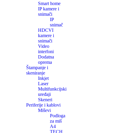
Smart home
IP kamere i
snimači
IP
snimač
HDCVI
kamere i
snimači
Video
interfoni
Dodatna
oprema
Štampanje i
skeniranje
Inkjet
Laser
Multifunkcijski
uređaji
Skeneri
Periferije i kablovi
Miševi
Podloga
za miš
A4
TECH