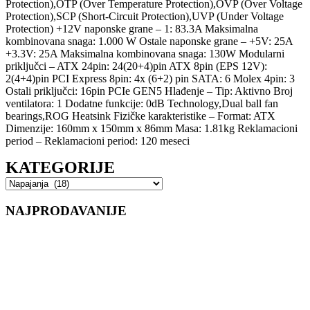
Protection),OTP (Over Temperature Protection),OVP (Over Voltage
Protection),SCP (Short-Circuit Protection),UVP (Under Voltage
Protection) +12V naponske grane – 1: 83.3A Maksimalna
kombinovana snaga: 1.000 W Ostale naponske grane – +5V: 25A
+3.3V: 25A Maksimalna kombinovana snaga: 130W Modularni
priključci – ATX 24pin: 24(20+4)pin ATX 8pin (EPS 12V):
2(4+4)pin PCI Express 8pin: 4x (6+2) pin SATA: 6 Molex 4pin: 3
Ostali priključci: 16pin PCIe GEN5 Hlađenje – Tip: Aktivno Broj
ventilatora: 1 Dodatne funkcije: 0dB Technology,Dual ball fan
bearings,ROG Heatsink Fizičke karakteristike – Format: ATX
Dimenzije: 160mm x 150mm x 86mm Masa: 1.81kg Reklamacioni
period – Reklamacioni period: 120 meseci
KATEGORIJE
NAJPRODAVANIJE