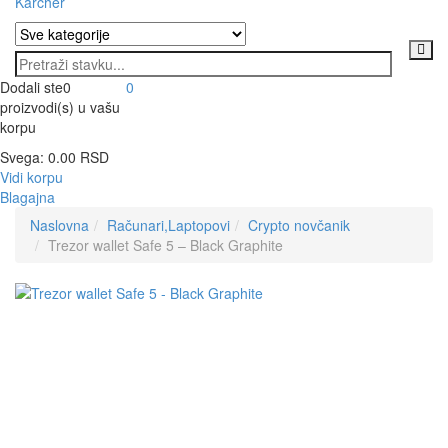
Karcher
Dodali ste
0
0
proizvodi(s)
u vašu
korpu
Svega:
0.00
RSD
Vidi korpu
Blagajna
Naslovna
Računari,Laptopovi
Crypto novčanik
Trezor wallet Safe 5 – Black Graphite