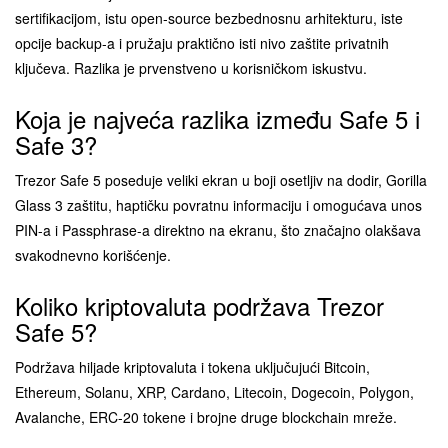
sertifikacijom, istu open-source bezbednosnu arhitekturu, iste
opcije backup-a i pružaju praktično isti nivo zaštite privatnih
ključeva. Razlika je prvenstveno u korisničkom iskustvu.
Koja je najveća razlika između Safe 5 i
Safe 3?
Trezor Safe 5 poseduje veliki ekran u boji osetljiv na dodir, Gorilla
Glass 3 zaštitu, haptičku povratnu informaciju i omogućava unos
PIN-a i Passphrase-a direktno na ekranu, što značajno olakšava
svakodnevno korišćenje.
Koliko kriptovaluta podržava Trezor
Safe 5?
Podržava hiljade kriptovaluta i tokena uključujući Bitcoin,
Ethereum, Solanu, XRP, Cardano, Litecoin, Dogecoin, Polygon,
Avalanche, ERC-20 tokene i brojne druge blockchain mreže.