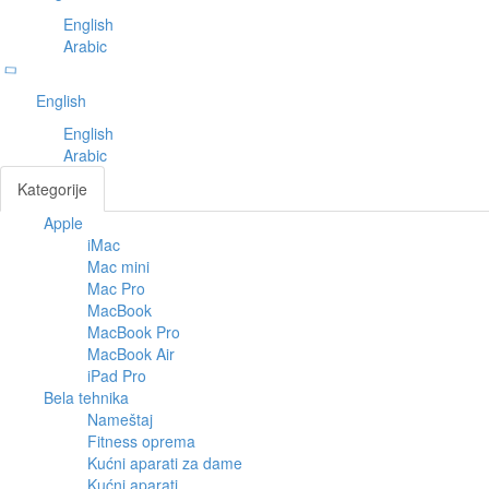
English
Arabic
English
English
Arabic
Kategorije
Apple
Toggl
iMac
navig
Mac mini
Mac Pro
MacBook
MacBook Pro
MacBook Air
iPad Pro
Bela tehnika
Nameštaj
Fitness oprema
Kućni aparati za dame
Kućni aparati