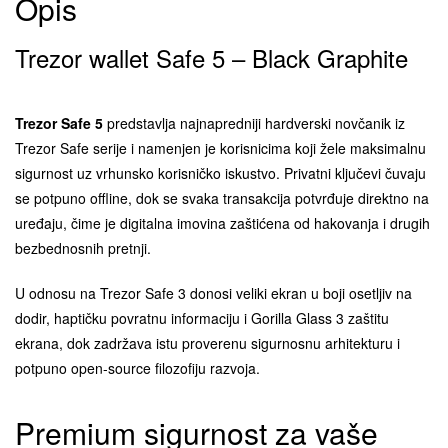
Opis
Trezor wallet Safe 5 – Black Graphite
Trezor Safe 5
predstavlja najnapredniji hardverski novčanik iz
Trezor Safe serije i namenjen je korisnicima koji žele maksimalnu
sigurnost uz vrhunsko korisničko iskustvo. Privatni ključevi čuvaju
se potpuno offline, dok se svaka transakcija potvrđuje direktno na
uređaju, čime je digitalna imovina zaštićena od hakovanja i drugih
bezbednosnih pretnji.
U odnosu na Trezor Safe 3 donosi veliki ekran u boji osetljiv na
dodir, haptičku povratnu informaciju i Gorilla Glass 3 zaštitu
ekrana, dok zadržava istu proverenu sigurnosnu arhitekturu i
potpuno open-source filozofiju razvoja.
Premium sigurnost za vaše