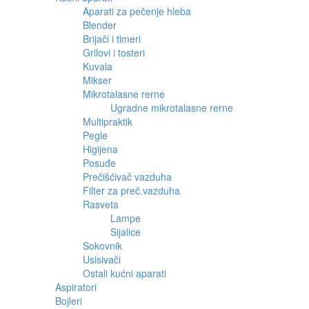
Aparati za pečenje hleba
Blender
Brijači i timeri
Grilovi i tosteri
Kuvala
Mikser
Mikrotalasne rerne
Ugradne mikrotalasne rerne
Multipraktik
Pegle
Higijena
Posuđe
Prečišćivač vazduha
Filter za preč.vazduha
Rasveta
Lampe
Sijalice
Sokovnik
Usisivači
Ostali kućni aparati
Aspiratori
Bojleri