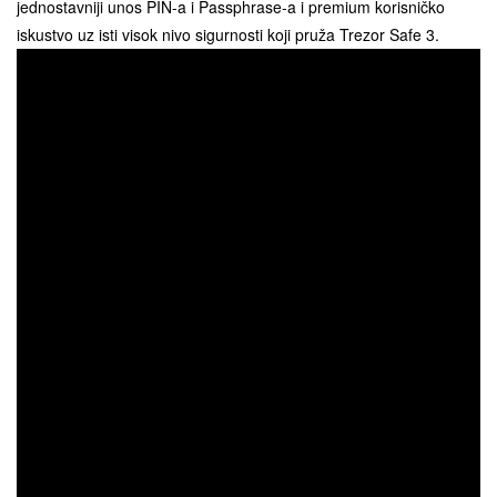
jednostavniji unos PIN-a i Passphrase-a i premium korisničko
iskustvo uz isti visok nivo sigurnosti koji pruža Trezor Safe 3.