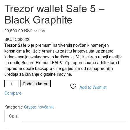
Trezor wallet Safe 5 –
Black Graphite
20,500.00
RSD
sa PDV
SKU:
C00022
Trezor Safe 5
je premium hardverski novčanik namenjen
korisnicima koji žele vrhunsku zaštitu kriptovaluta uz znatno
jednostavnije svakodnevno korišćenje. Veliki ekran u boji osetljiv
na dodir, Secure Element EAL6+ čip, open-source arhitektura i
napredne opcije backup-a čine ga jednim od najnaprednijih
uređaja za čuvanje digitalne imovine.
Dodaj u korpu
Add to Wishlist
Compare
Kategorije
Crypto novčanik
Opis