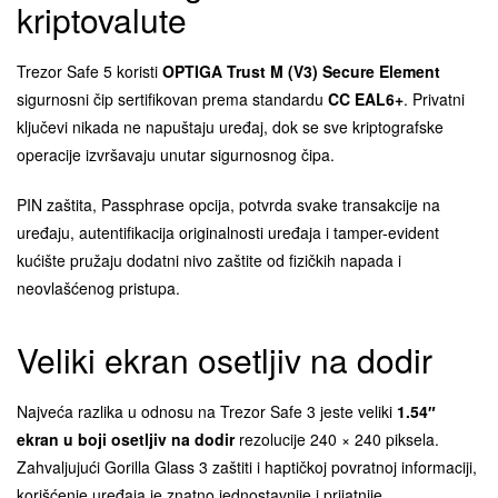
kriptovalute
Trezor Safe 5 koristi
OPTIGA Trust M (V3) Secure Element
sigurnosni čip sertifikovan prema standardu
CC EAL6+
. Privatni
ključevi nikada ne napuštaju uređaj, dok se sve kriptografske
operacije izvršavaju unutar sigurnosnog čipa.
PIN zaštita, Passphrase opcija, potvrda svake transakcije na
uređaju, autentifikacija originalnosti uređaja i tamper-evident
kućište pružaju dodatni nivo zaštite od fizičkih napada i
neovlašćenog pristupa.
Veliki ekran osetljiv na dodir
Najveća razlika u odnosu na Trezor Safe 3 jeste veliki
1.54″
ekran u boji osetljiv na dodir
rezolucije 240 × 240 piksela.
Zahvaljujući Gorilla Glass 3 zaštiti i haptičkoj povratnoj informaciji,
korišćenje uređaja je znatno jednostavnije i prijatnije.