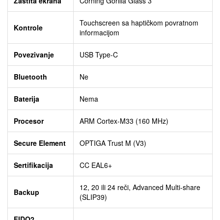
Zaštita ekrana
Corning Gorilla Glass 3
Touchscreen sa haptičkom povratnom
Kontrole
informacijom
Povezivanje
USB Type-C
Bluetooth
Ne
Baterija
Nema
Procesor
ARM Cortex-M33 (160 MHz)
Secure Element
OPTIGA Trust M (V3)
Sertifikacija
CC EAL6+
12, 20 ili 24 reči, Advanced Multi-share
Backup
(SLIP39)
FIDO2