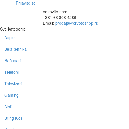
Prijavite se
pozovite nas:
+381 63 808 4286
Email:
prodaja@cryptoshop.rs
Sve kategorije
Apple
Toggle
navigation
Bela tehnika
Računari
Telefoni
Televizori
Gaming
Alati
Bring Kids