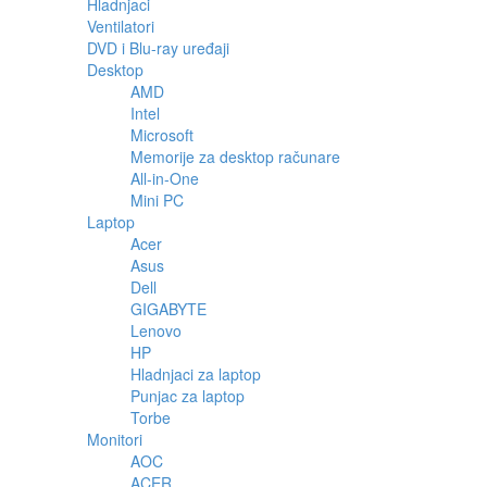
Hladnjaci
Ventilatori
DVD i Blu-ray uređaji
Desktop
AMD
Intel
Microsoft
Memorije za desktop računare
All-in-One
Mini PC
Laptop
Acer
Asus
Dell
GIGABYTE
Lenovo
HP
Hladnjaci za laptop
Punjac za laptop
Torbe
Monitori
AOC
ACER