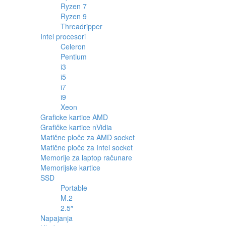
Ryzen 7
Ryzen 9
Threadripper
Intel procesori
Celeron
Pentium
i3
i5
i7
i9
Xeon
Graficke kartice AMD
Grafičke kartice nVidia
Matične ploče za AMD socket
Matične ploče za Intel socket
Memorije za laptop računare
Memorijske kartice
SSD
Portable
M.2
2.5″
Napajanja