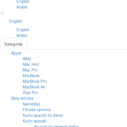
English
Arabic
English
English
Arabic
Kategorije
Apple
Toggl
iMac
navig
Mac mini
Mac Pro
MacBook
MacBook Pro
MacBook Air
iPad Pro
Bela tehnika
Nameštaj
Fitness oprema
Kućni aparati za dame
Kućni aparati
Aparati za pečenje hleba