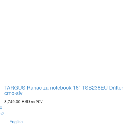
TARGUS Ranac za notebook 16" TSB238EU Drifter
crno-sivi
8,749.00
RSD
sa PDV
x
English