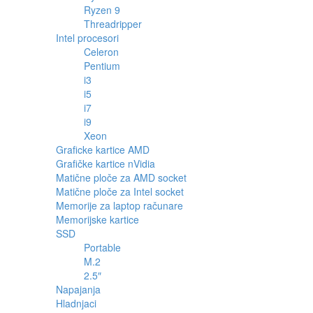
Ryzen 9
Threadripper
Intel procesori
Celeron
Pentium
i3
i5
i7
i9
Xeon
Graficke kartice AMD
Grafičke kartice nVidia
Matične ploče za AMD socket
Matične ploče za Intel socket
Memorije za laptop računare
Memorijske kartice
SSD
Portable
M.2
2.5″
Napajanja
Hladnjaci