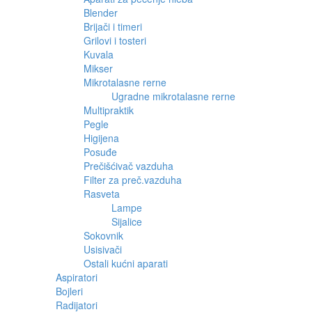
Blender
Brijači i timeri
Grilovi i tosteri
Kuvala
Mikser
Mikrotalasne rerne
Ugradne mikrotalasne rerne
Multipraktik
Pegle
Higijena
Posuđe
Prečišćivač vazduha
Filter za preč.vazduha
Rasveta
Lampe
Sijalice
Sokovnik
Usisivači
Ostali kućni aparati
Aspiratori
Bojleri
Radijatori