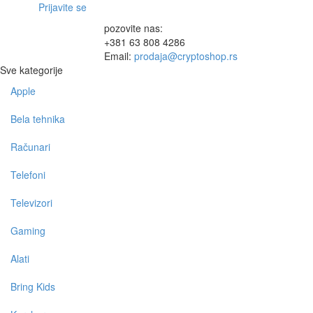
Prijavite se
pozovite nas:
+381 63 808 4286
Email:
prodaja@cryptoshop.rs
Sve kategorije
Apple
Toggle
navigation
Bela tehnika
Računari
Telefoni
Televizori
Gaming
Alati
Bring Kids