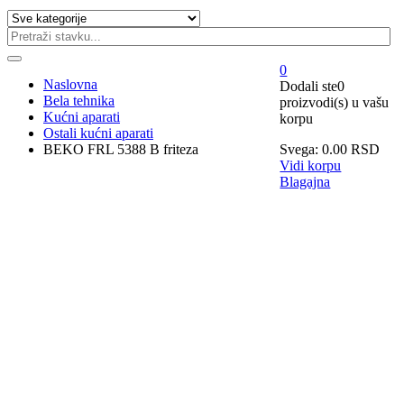
0
Naslovna
Dodali ste
0
Bela tehnika
proizvodi(s)
u vašu
Kućni aparati
korpu
Ostali kućni aparati
BEKO FRL 5388 B friteza
Svega:
0.00
RSD
Vidi korpu
Blagajna