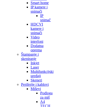
Smart home
IP kamere i
snimači
IP
snimač
HDCVI
kamere i
snimači
Video
interfoni
Dodatna
oprema
Štampanje i
skeniranje
Inkjet
Laser
Multifunkcijski
uređaji
Skeneri
Periferije i kablovi
Miševi
Podloga
za miš
A4
TECH