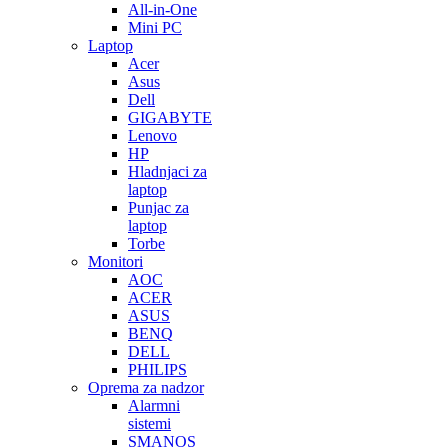
All-in-One
Mini PC
Laptop
Acer
Asus
Dell
GIGABYTE
Lenovo
HP
Hladnjaci za
laptop
Punjac za
laptop
Torbe
Monitori
AOC
ACER
ASUS
BENQ
DELL
PHILIPS
Oprema za nadzor
Alarmni
sistemi
SMANOS