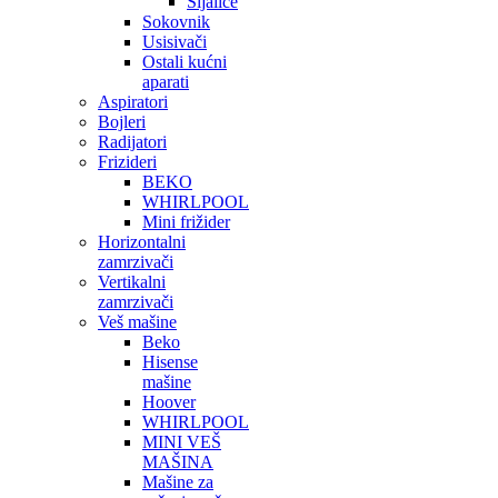
Sijalice
Sokovnik
Usisivači
Ostali kućni
aparati
Aspiratori
Bojleri
Radijatori
Frizideri
BEKO
WHIRLPOOL
Mini frižider
Horizontalni
zamrzivači
Vertikalni
zamrzivači
Veš mašine
Beko
Hisense
mašine
Hoover
WHIRLPOOL
MINI VEŠ
MAŠINA
Mašine za