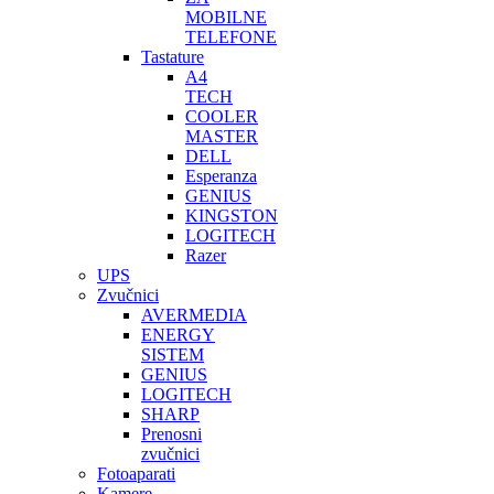
MOBILNE
TELEFONE
Tastature
A4
TECH
COOLER
MASTER
DELL
Esperanza
GENIUS
KINGSTON
LOGITECH
Razer
UPS
Zvučnici
AVERMEDIA
ENERGY
SISTEM
GENIUS
LOGITECH
SHARP
Prenosni
zvučnici
Fotoaparati
Kamere