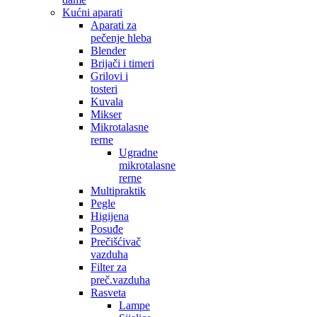
Kućni aparati
Aparati za
pečenje hleba
Blender
Brijači i timeri
Grilovi i
tosteri
Kuvala
Mikser
Mikrotalasne
rerne
Ugradne
mikrotalasne
rerne
Multipraktik
Pegle
Higijena
Posuđe
Prečišćivač
vazduha
Filter za
preč.vazduha
Rasveta
Lampe