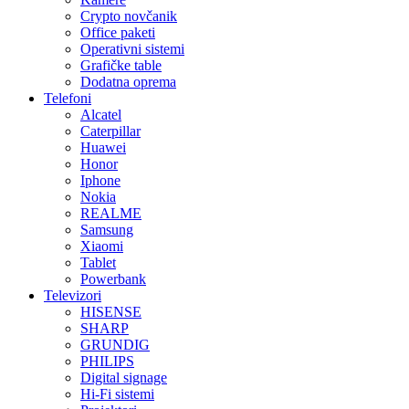
Crypto novčanik
Office paketi
Operativni sistemi
Grafičke table
Dodatna oprema
Telefoni
Alcatel
Caterpillar
Huawei
Honor
Iphone
Nokia
REALME
Samsung
Xiaomi
Tablet
Powerbank
Televizori
HISENSE
SHARP
GRUNDIG
PHILIPS
Digital signage
Hi-Fi sistemi