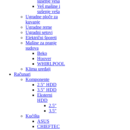
sušenje veša
Veš mašine i
sušenje veša
Ugradne ploče za
kuvanje
Ugradne rerne
Ugradni setovi
Električni šporeti
Mašine za pranje
sudova
Beko
Hoover
WHIRLPOOL
Klima uređaji
Računari
Komponente
2.5″ HDD
3.5″ HDD
Eksterni
HDD
2.5″
3.5″
Kućišta
ASUS
CHIEFTEC