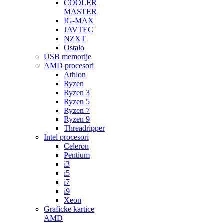
COOLER
MASTER
IG-MAX
JAVTEC
NZXT
Ostalo
USB memorije
AMD procesori
Athlon
Ryzen
Ryzen 3
Ryzen 5
Ryzen 7
Ryzen 9
Threadripper
Intel procesori
Celeron
Pentium
i3
i5
i7
i9
Xeon
Graficke kartice
AMD