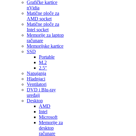
Grafičke kartice
nVidia
Matične ploče za
AMD socket
Matične ploče za
Intel socket
Memorije za laptop
računare
Memorijske kartice
SSD
Portable
M.2
2.5″
Napajanja
Hladnjaci
Ventilatori
DVD i Blu-ray
uređaji
Desktop
AMD
Intel
Microsoft
Memorije za
desktop
računare