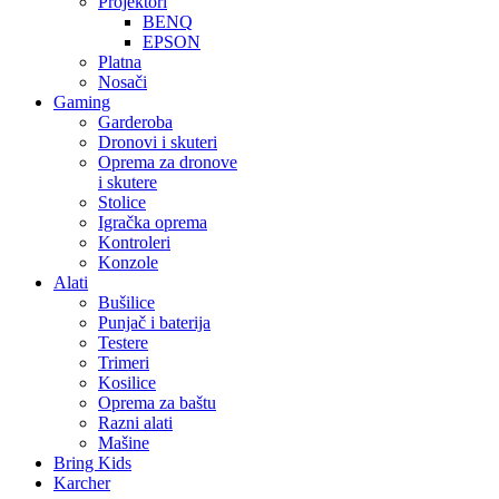
Projektori
BENQ
EPSON
Platna
Nosači
Gaming
Garderoba
Dronovi i skuteri
Oprema za dronove
i skutere
Stolice
Igračka oprema
Kontroleri
Konzole
Alati
Bušilice
Punjač i baterija
Testere
Trimeri
Kosilice
Oprema za baštu
Razni alati
Mašine
Bring Kids
Karcher