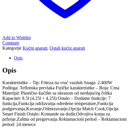
Add to Wishlist
Compare
Kategorije
Kućni aparati
,
Ostali kućni aparati
Opis
Opis
Karakteristike – Tip: Friteza na vruć vazduh Snaga: 2.400W
Podloga: Teflonska prevlaka Fizičke karakteristike – Boja: Crna
Materijal: Plastično kućište sa ukrasom od nerđajućeg čelika
Kapacitet: 8.5l (4.25l + 4.25l) Ostalo – Dodatne funkcije: 7
funkcija,Funkcija održavanja određene temperature,Funkcija
podgrevanja,Kuvanje,Odmrzavanje,Opcija Match Cook,Opcija
Smart Finish Ostalo: Komande na dodir,Odvojiva korpa za
prženje,Zaštita od pregrevanja Reklamacioni period – Reklamacioni
period: 24 meseca