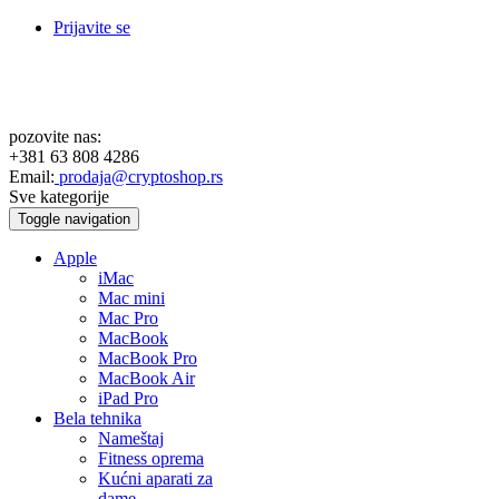
Prijavite se
pozovite nas:
+381 63 808 4286
Email:
prodaja@cryptoshop.rs
Sve kategorije
Toggle navigation
Apple
iMac
Mac mini
Mac Pro
MacBook
MacBook Pro
MacBook Air
iPad Pro
Bela tehnika
Nameštaj
Fitness oprema
Kućni aparati za
dame