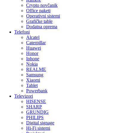
Crypto novčanik
Office paketi
Operativni sistemi
Grafičke table
Dodatna oprema
Telefoni
Alcatel
Caterpillar
Huawei
Honor
Iphone
Nokia
REALME
Samsung
Xiaomi
Tablet
Powerbank
Televizori
HISENSE
SHARP
GRUNDIG
PHILIPS
Digital signage
Hi-Fi sistemi