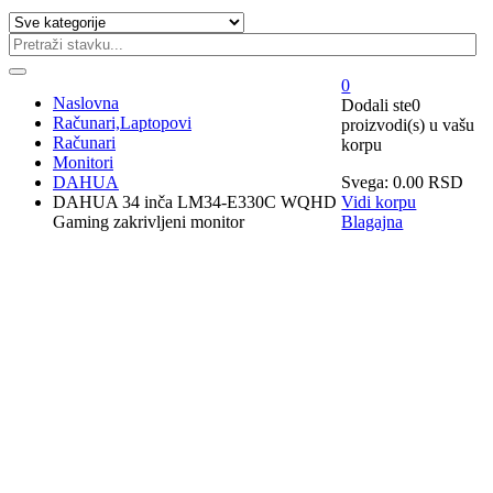
0
Naslovna
Dodali ste
0
Računari,Laptopovi
proizvodi(s)
u vašu
Računari
korpu
Monitori
DAHUA
Svega:
0.00
RSD
DAHUA 34 inča LM34-E330C WQHD
Vidi korpu
Gaming zakrivljeni monitor
Blagajna