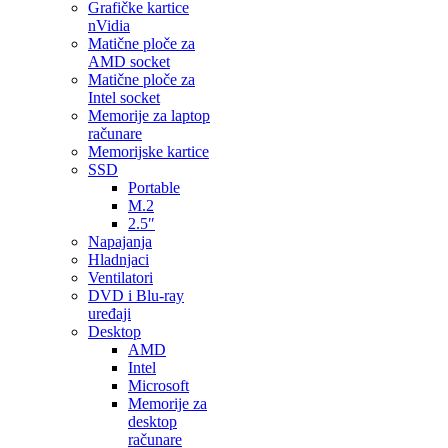
Grafičke kartice
nVidia
Matične ploče za
AMD socket
Matične ploče za
Intel socket
Memorije za laptop
računare
Memorijske kartice
SSD
Portable
M.2
2.5″
Napajanja
Hladnjaci
Ventilatori
DVD i Blu-ray
uređaji
Desktop
AMD
Intel
Microsoft
Memorije za
desktop
računare