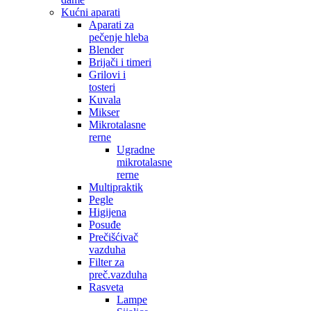
Kućni aparati
Aparati za
pečenje hleba
Blender
Brijači i timeri
Grilovi i
tosteri
Kuvala
Mikser
Mikrotalasne
rerne
Ugradne
mikrotalasne
rerne
Multipraktik
Pegle
Higijena
Posuđe
Prečišćivač
vazduha
Filter za
preč.vazduha
Rasveta
Lampe