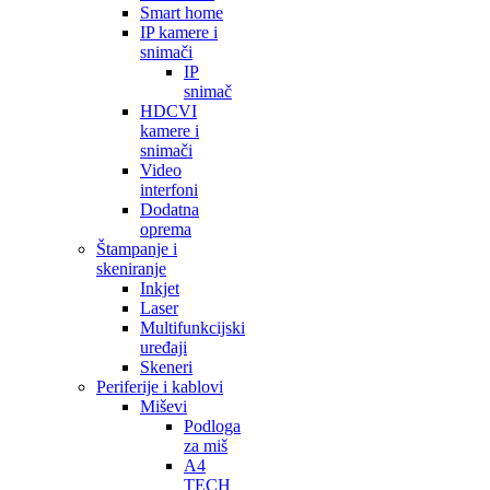
Smart home
IP kamere i
snimači
IP
snimač
HDCVI
kamere i
snimači
Video
interfoni
Dodatna
oprema
Štampanje i
skeniranje
Inkjet
Laser
Multifunkcijski
uređaji
Skeneri
Periferije i kablovi
Miševi
Podloga
za miš
A4
TECH