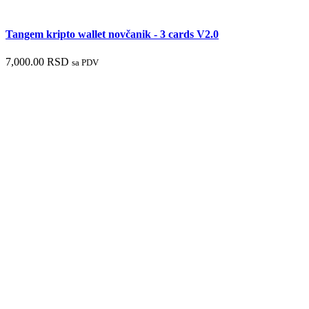
Tangem kripto wallet novčanik - 3 cards V2.0
7,000.00
RSD
sa PDV