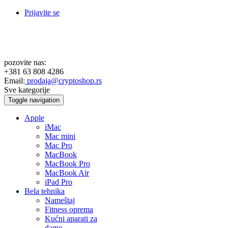
Prijavite se
pozovite nas:
+381 63 808 4286
Email:
prodaja@cryptoshop.rs
Sve kategorije
Toggle navigation
Apple
iMac
Mac mini
Mac Pro
MacBook
MacBook Pro
MacBook Air
iPad Pro
Bela tehnika
Nameštaj
Fitness oprema
Kućni aparati za
dame