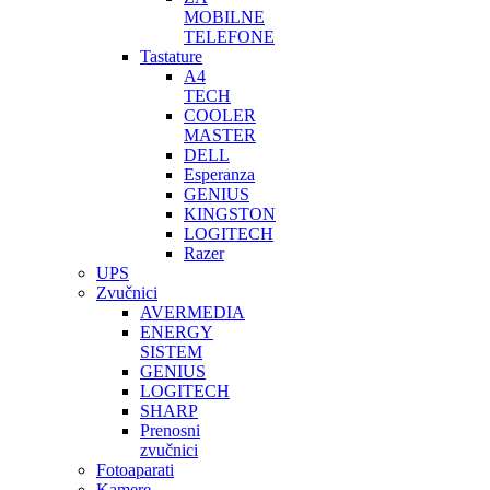
MOBILNE
TELEFONE
Tastature
A4
TECH
COOLER
MASTER
DELL
Esperanza
GENIUS
KINGSTON
LOGITECH
Razer
UPS
Zvučnici
AVERMEDIA
ENERGY
SISTEM
GENIUS
LOGITECH
SHARP
Prenosni
zvučnici
Fotoaparati
Kamere