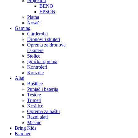
Projektori
BENQ
EPSON
Platna
Nosači
Gaming
Garderoba
Dronovi i skuteri
Oprema za dronove
i skutere
Stolice
Igračka oprema
Kontroleri
Konzole
Alati
Bušilice
Punjač i baterija
Testere
Trimeri
Kosilice
Oprema za baštu
Razni alati
Mašine
Bring Kids
Karcher