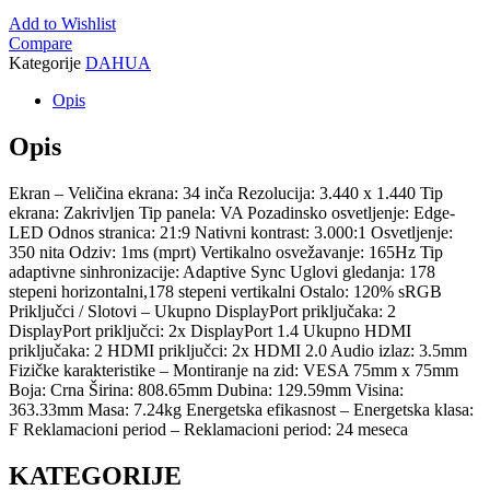
Add to Wishlist
Compare
Kategorije
DAHUA
Opis
Opis
Ekran – Veličina ekrana: 34 inča Rezolucija: 3.440 x 1.440 Tip
ekrana: Zakrivljen Tip panela: VA Pozadinsko osvetljenje: Edge-
LED Odnos stranica: 21:9 Nativni kontrast: 3.000:1 Osvetljenje:
350 nita Odziv: 1ms (mprt) Vertikalno osvežavanje: 165Hz Tip
adaptivne sinhronizacije: Adaptive Sync Uglovi gledanja: 178
stepeni horizontalni,178 stepeni vertikalni Ostalo: 120% sRGB
Priključci / Slotovi – Ukupno DisplayPort priključaka: 2
DisplayPort priključci: 2x DisplayPort 1.4 Ukupno HDMI
priključaka: 2 HDMI priključci: 2x HDMI 2.0 Audio izlaz: 3.5mm
Fizičke karakteristike – Montiranje na zid: VESA 75mm x 75mm
Boja: Crna Širina: 808.65mm Dubina: 129.59mm Visina:
363.33mm Masa: 7.24kg Energetska efikasnost – Energetska klasa:
F Reklamacioni period – Reklamacioni period: 24 meseca
KATEGORIJE