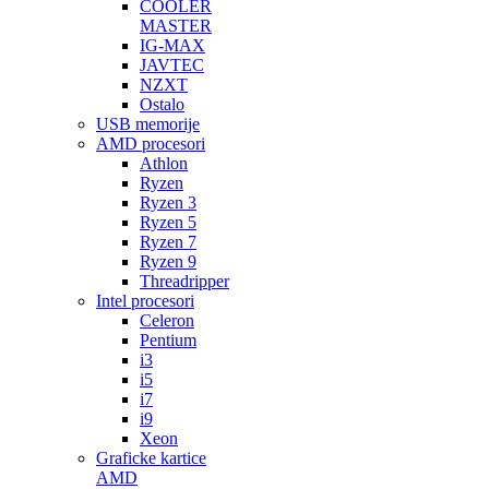
COOLER
MASTER
IG-MAX
JAVTEC
NZXT
Ostalo
USB memorije
AMD procesori
Athlon
Ryzen
Ryzen 3
Ryzen 5
Ryzen 7
Ryzen 9
Threadripper
Intel procesori
Celeron
Pentium
i3
i5
i7
i9
Xeon
Graficke kartice
AMD