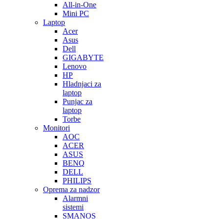
All-in-One
Mini PC
Laptop
Acer
Asus
Dell
GIGABYTE
Lenovo
HP
Hladnjaci za
laptop
Punjac za
laptop
Torbe
Monitori
AOC
ACER
ASUS
BENQ
DELL
PHILIPS
Oprema za nadzor
Alarmni
sistemi
SMANOS