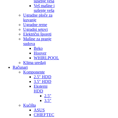
sušenje veša
Veš mašine i
sušenje veša
Ugradne ploče za
kuvanje
Ugradne rerne
Ugradni setovi
Električni šporeti
Mašine za pranje
sudova
Beko
Hoover
WHIRLPOOL
Klima uređaji
Računari
Komponente
2.5″ HDD
3.5″ HDD
Eksterni
HDD
2.5″
3.5″
Kućišta
ASUS
CHIEFTEC