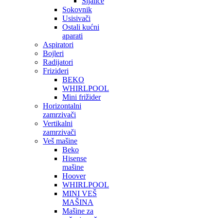
Sijalice
Sokovnik
Usisivači
Ostali kućni
aparati
Aspiratori
Bojleri
Radijatori
Frizideri
BEKO
WHIRLPOOL
Mini frižider
Horizontalni
zamrzivači
Vertikalni
zamrzivači
Veš mašine
Beko
Hisense
mašine
Hoover
WHIRLPOOL
MINI VEŠ
MAŠINA
Mašine za