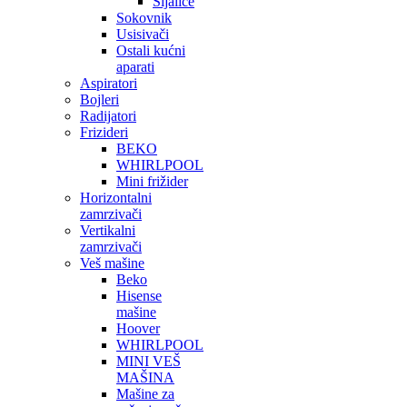
Sijalice
Sokovnik
Usisivači
Ostali kućni
aparati
Aspiratori
Bojleri
Radijatori
Frizideri
BEKO
WHIRLPOOL
Mini frižider
Horizontalni
zamrzivači
Vertikalni
zamrzivači
Veš mašine
Beko
Hisense
mašine
Hoover
WHIRLPOOL
MINI VEŠ
MAŠINA
Mašine za