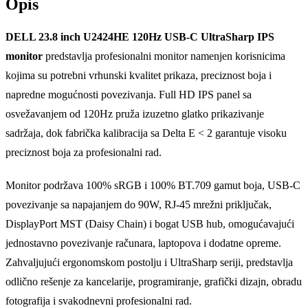
Opis
DELL 23.8 inch U2424HE 120Hz USB-C UltraSharp IPS
monitor
predstavlja profesionalni monitor namenjen korisnicima
kojima su potrebni vrhunski kvalitet prikaza, preciznost boja i
napredne mogućnosti povezivanja. Full HD IPS panel sa
osvežavanjem od 120Hz pruža izuzetno glatko prikazivanje
sadržaja, dok fabrička kalibracija sa Delta E < 2 garantuje visoku
preciznost boja za profesionalni rad.
Monitor podržava 100% sRGB i 100% BT.709 gamut boja, USB-C
povezivanje sa napajanjem do 90W, RJ-45 mrežni priključak,
DisplayPort MST (Daisy Chain) i bogat USB hub, omogućavajući
jednostavno povezivanje računara, laptopova i dodatne opreme.
Zahvaljujući ergonomskom postolju i UltraSharp seriji, predstavlja
odlično rešenje za kancelarije, programiranje, grafički dizajn, obradu
fotografija i svakodnevni profesionalni rad.