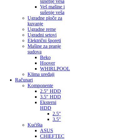
sušenje veša
Veš mašine i
sušenje veša
Ugradne ploče za
kuvanje
Ugradne rerne
Ugradni setovi
Električni šporeti
Mašine za pranje
sudova
Beko
Hoover
WHIRLPOOL
Klima uređaji
Računari
Komponente
2.5″ HDD
3.5″ HDD
Eksterni
HDD
2.5″
3.5″
Kućišta
ASUS
CHIEFTEC