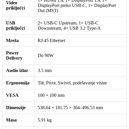
1× HDMI 1.4, 1× DisplayPort 1.4, 1×
Video
DisplayPort preko USB-C, 1× DisplayPort
priključci
Out (MST)
USB
2× USB-C Upstream, 1× USB-C
priključci
Downstream, 4× USB 3.2 Type-A
Mreža
RJ-45 Ethernet
Power
Do 90W
Delivery
Audio izlaz
3.5 mm
Ergonomija
Tilt, Pivot, Swivel, podešavanje visine
VESA
100 × 100 mm
Dimenzije
538.64 × 181.75 × 364–496.53 mm
Masa
5.91 kg