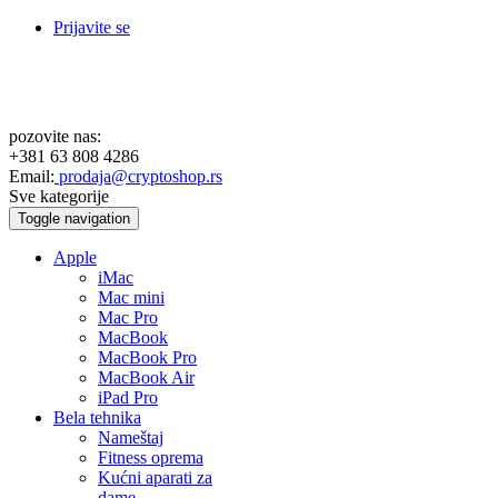
Prijavite se
pozovite nas:
+381 63 808 4286
Email:
prodaja@cryptoshop.rs
Sve kategorije
Toggle navigation
Apple
iMac
Mac mini
Mac Pro
MacBook
MacBook Pro
MacBook Air
iPad Pro
Bela tehnika
Nameštaj
Fitness oprema
Kućni aparati za
dame