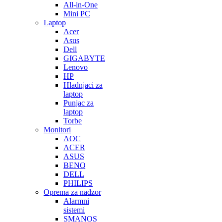
All-in-One
Mini PC
Laptop
Acer
Asus
Dell
GIGABYTE
Lenovo
HP
Hladnjaci za
laptop
Punjac za
laptop
Torbe
Monitori
AOC
ACER
ASUS
BENQ
DELL
PHILIPS
Oprema za nadzor
Alarmni
sistemi
SMANOS