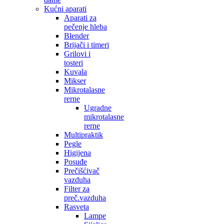
Kućni aparati
Aparati za
pečenje hleba
Blender
Brijači i timeri
Grilovi i
tosteri
Kuvala
Mikser
Mikrotalasne
rerne
Ugradne
mikrotalasne
rerne
Multipraktik
Pegle
Higijena
Posuđe
Prečišćivač
vazduha
Filter za
preč.vazduha
Rasveta
Lampe