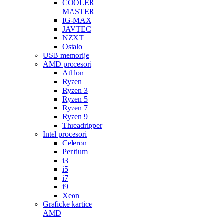
COOLER
MASTER
IG-MAX
JAVTEC
NZXT
Ostalo
USB memorije
AMD procesori
Athlon
Ryzen
Ryzen 3
Ryzen 5
Ryzen 7
Ryzen 9
Threadripper
Intel procesori
Celeron
Pentium
i3
i5
i7
i9
Xeon
Graficke kartice
AMD