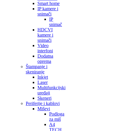
Smart home
IP kamere i
snimači
IP
snimač
HDCVI
kamere i
snimači
Video
interfoni
Dodatna
oprema
Štampanje i
skeniranje
Inkjet
Laser
Multifunkcijski
uređaji
Skeneri
Periferije i kablovi
Miševi
Podloga
za miš
A4
TECH