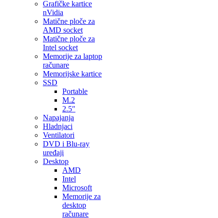
Grafičke kartice
nVidia
Matične ploče za
AMD socket
Matične ploče za
Intel socket
Memorije za laptop
računare
Memorijske kartice
SSD
Portable
M.2
2.5″
Napajanja
Hladnjaci
Ventilatori
DVD i Blu-ray
uređaji
Desktop
AMD
Intel
Microsoft
Memorije za
desktop
računare