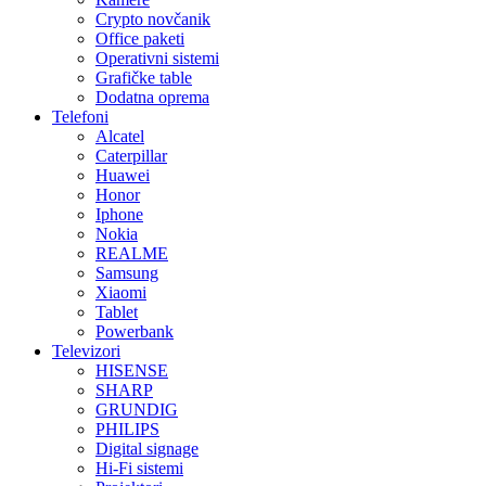
Crypto novčanik
Office paketi
Operativni sistemi
Grafičke table
Dodatna oprema
Telefoni
Alcatel
Caterpillar
Huawei
Honor
Iphone
Nokia
REALME
Samsung
Xiaomi
Tablet
Powerbank
Televizori
HISENSE
SHARP
GRUNDIG
PHILIPS
Digital signage
Hi-Fi sistemi