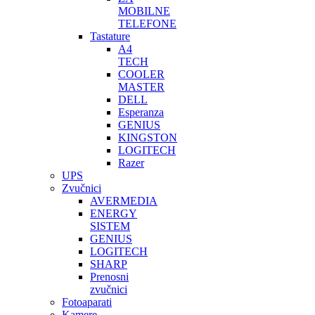
MOBILNE
TELEFONE
Tastature
A4
TECH
COOLER
MASTER
DELL
Esperanza
GENIUS
KINGSTON
LOGITECH
Razer
UPS
Zvučnici
AVERMEDIA
ENERGY
SISTEM
GENIUS
LOGITECH
SHARP
Prenosni
zvučnici
Fotoaparati
Kamere