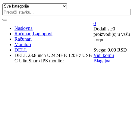
0
Naslovna
Dodali ste
0
Računari,Laptopovi
proizvodi(s)
u vašu
Računari
korpu
Monitori
DELL
Svega:
0.00
RSD
DELL 23.8 inch U2424HE 120Hz USB-
Vidi korpu
C UltraSharp IPS monitor
Blagajna