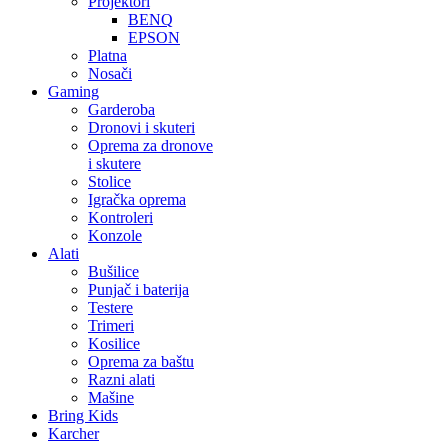
Projektori
BENQ
EPSON
Platna
Nosači
Gaming
Garderoba
Dronovi i skuteri
Oprema za dronove
i skutere
Stolice
Igračka oprema
Kontroleri
Konzole
Alati
Bušilice
Punjač i baterija
Testere
Trimeri
Kosilice
Oprema za baštu
Razni alati
Mašine
Bring Kids
Karcher