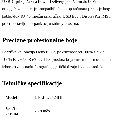
USB-C priključak sa Power Delivery podrškom do 90W
omogućava punjenje kompatibilnih laptop računara preko jednog
kabla, dok RJ-45 mrežni priključak, USB hub i DisplayPort MST
pojednostavljuju organizaciju radnog prostora.
Precizne profesionalne boje
Fabrička kalibracija Delta E < 2, pokrivenost od 100% sRGB,
100% BT.709 i 85% DCI-P3 prostora boja čine monitor odličnim
izborom za obradu fotografija, grafički dizajn i video produkciju.
Tehničke specifikacije
Model
DELL U2424HE
Veličina
23.8 inča
ekrana