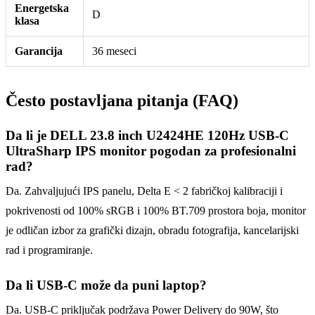
Energetska
D
klasa
Garancija
36 meseci
Često postavljana pitanja (FAQ)
Da li je DELL 23.8 inch U2424HE 120Hz USB-C
UltraSharp IPS monitor pogodan za profesionalni
rad?
Da. Zahvaljujući IPS panelu, Delta E < 2 fabričkoj kalibraciji i
pokrivenosti od 100% sRGB i 100% BT.709 prostora boja, monitor
je odličan izbor za grafički dizajn, obradu fotografija, kancelarijski
rad i programiranje.
Da li USB-C može da puni laptop?
Da. USB-C priključak podržava Power Delivery do 90W, što