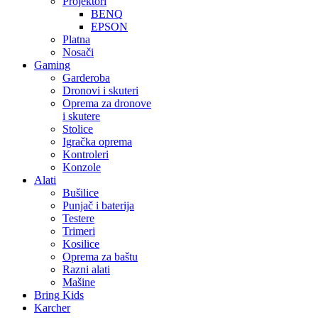
Projektori
BENQ
EPSON
Platna
Nosači
Gaming
Garderoba
Dronovi i skuteri
Oprema za dronove
i skutere
Stolice
Igračka oprema
Kontroleri
Konzole
Alati
Bušilice
Punjač i baterija
Testere
Trimeri
Kosilice
Oprema za baštu
Razni alati
Mašine
Bring Kids
Karcher