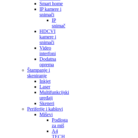
Smart home
IP kamere i
snimači
IP
snimač
HDCVI
kamere i
snimači
Video
interfoni
Dodatna
oprema
Štampanje i
skeniranje
Inkjet
Laser
Multifunkcijski
uređaji
Skeneri
Periferije i kablovi
Miševi
Podloga
za miš
A4
TECH