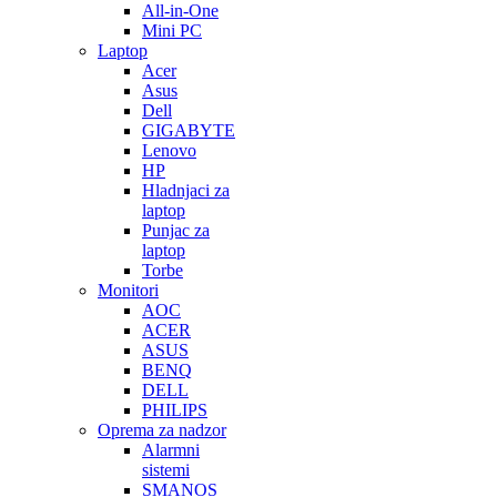
All-in-One
Mini PC
Laptop
Acer
Asus
Dell
GIGABYTE
Lenovo
HP
Hladnjaci za
laptop
Punjac za
laptop
Torbe
Monitori
AOC
ACER
ASUS
BENQ
DELL
PHILIPS
Oprema za nadzor
Alarmni
sistemi
SMANOS