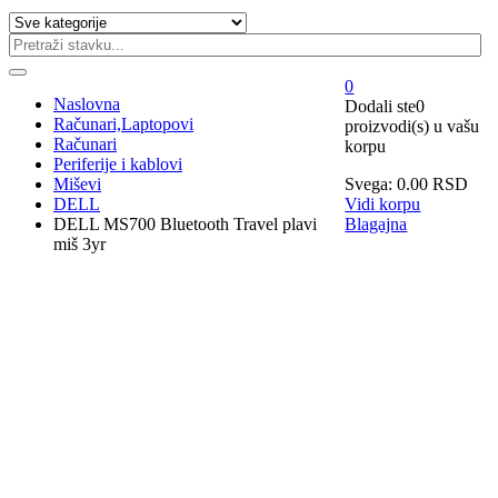
0
Naslovna
Dodali ste
0
Računari,Laptopovi
proizvodi(s)
u vašu
Računari
korpu
Periferije i kablovi
Miševi
Svega:
0.00
RSD
DELL
Vidi korpu
DELL MS700 Bluetooth Travel plavi
Blagajna
miš 3yr