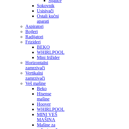
Sijalice
Sokovnik
Usisivači
Ostali kućni
aparati
Aspiratori
Bojleri
Radijatori
Frizideri
BEKO
WHIRLPOOL
Mini frižider
Horizontalni
zamrzivači
Vertikalni
zamrzivači
Veš mašine
Beko
Hisense
mašine
Hoover
WHIRLPOOL
MINI VEŠ
MAŠINA
Mašine za