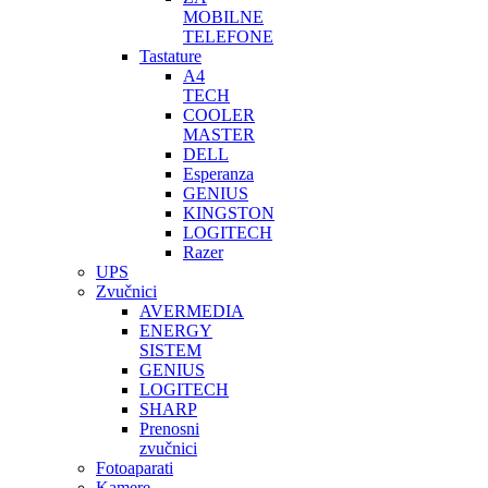
MOBILNE
TELEFONE
Tastature
A4
TECH
COOLER
MASTER
DELL
Esperanza
GENIUS
KINGSTON
LOGITECH
Razer
UPS
Zvučnici
AVERMEDIA
ENERGY
SISTEM
GENIUS
LOGITECH
SHARP
Prenosni
zvučnici
Fotoaparati
Kamere