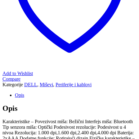
Add to Wishlist
Compare
Kategorije
DELL
,
Miševi
,
Periferije i kablovi
Opis
Opis
Karakteristike – Povezivost miša: Bežični Interfejs miša: Bluetooth
Tip senzora miša: Optički Podesivost rezolucije: Podesivost u 4
nivoa Rezolucija: 1.000 dpi,1.600 dpi,2.400 dpi,4.000 dpi Baterija:
2xAAA Dodatne funkcije: Rotirajući dizajn Fizičke karakteristike –