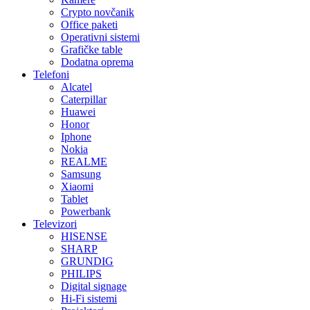
Crypto novčanik
Office paketi
Operativni sistemi
Grafičke table
Dodatna oprema
Telefoni
Alcatel
Caterpillar
Huawei
Honor
Iphone
Nokia
REALME
Samsung
Xiaomi
Tablet
Powerbank
Televizori
HISENSE
SHARP
GRUNDIG
PHILIPS
Digital signage
Hi-Fi sistemi