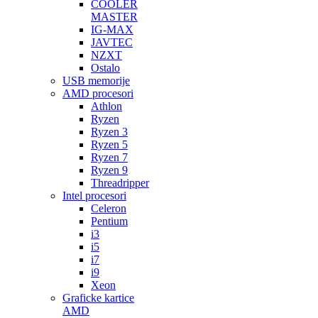
COOLER
MASTER
IG-MAX
JAVTEC
NZXT
Ostalo
USB memorije
AMD procesori
Athlon
Ryzen
Ryzen 3
Ryzen 5
Ryzen 7
Ryzen 9
Threadripper
Intel procesori
Celeron
Pentium
i3
i5
i7
i9
Xeon
Graficke kartice
AMD