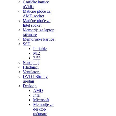
Grafičke kartice
nVidia
Matične ploče za
AMD socket
Matične ploče za
Intel socket
Memorije za laptop
računare
Memorijske kartice
SSD
Portable
M.2
2.5″
Napajanja
Hladnjaci
Ventilatori
DVD i Blu-ray
uređaji
Desktop
AMD
Intel
Microsoft
Memorije za
desktop
računare