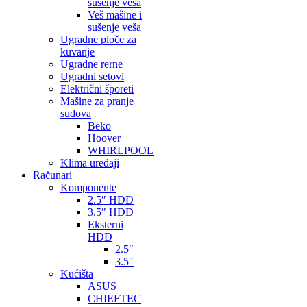
sušenje veša
Veš mašine i
sušenje veša
Ugradne ploče za
kuvanje
Ugradne rerne
Ugradni setovi
Električni šporeti
Mašine za pranje
sudova
Beko
Hoover
WHIRLPOOL
Klima uređaji
Računari
Komponente
2.5″ HDD
3.5″ HDD
Eksterni
HDD
2.5″
3.5″
Kućišta
ASUS
CHIEFTEC