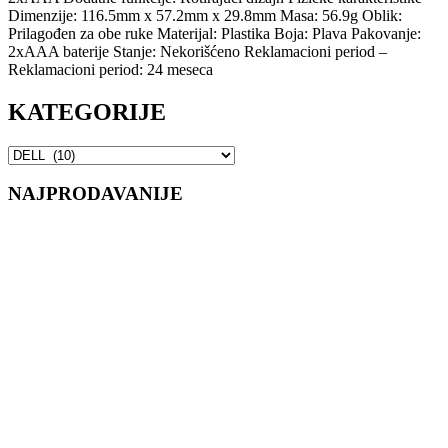
Dimenzije: 116.5mm x 57.2mm x 29.8mm Masa: 56.9g Oblik:
Prilagođen za obe ruke Materijal: Plastika Boja: Plava Pakovanje:
2xAAA baterije Stanje: Nekorišćeno Reklamacioni period –
Reklamacioni period: 24 meseca
KATEGORIJE
NAJPRODAVANIJE