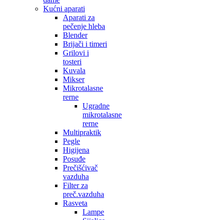
Kućni aparati
Aparati za
pečenje hleba
Blender
Brijači i timeri
Grilovi i
tosteri
Kuvala
Mikser
Mikrotalasne
rerne
Ugradne
mikrotalasne
rerne
Multipraktik
Pegle
Higijena
Posuđe
Prečišćivač
vazduha
Filter za
preč.vazduha
Rasveta
Lampe