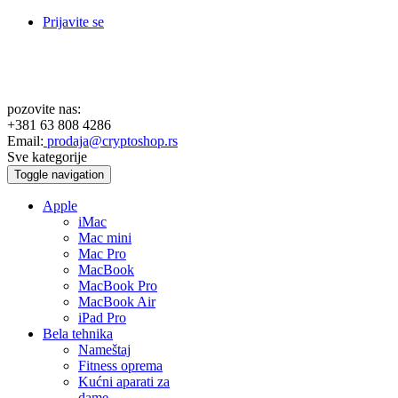
Prijavite se
pozovite nas:
+381 63 808 4286
Email:
prodaja@cryptoshop.rs
Sve kategorije
Toggle navigation
Apple
iMac
Mac mini
Mac Pro
MacBook
MacBook Pro
MacBook Air
iPad Pro
Bela tehnika
Nameštaj
Fitness oprema
Kućni aparati za
dame