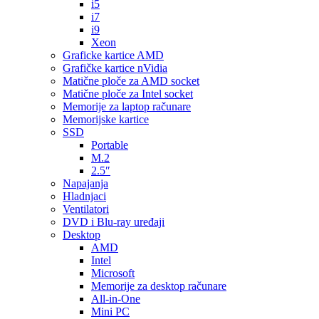
i5
i7
i9
Xeon
Graficke kartice AMD
Grafičke kartice nVidia
Matične ploče za AMD socket
Matične ploče za Intel socket
Memorije za laptop računare
Memorijske kartice
SSD
Portable
M.2
2.5″
Napajanja
Hladnjaci
Ventilatori
DVD i Blu-ray uređaji
Desktop
AMD
Intel
Microsoft
Memorije za desktop računare
All-in-One
Mini PC