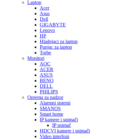
Laptop
Acer
Asus
Dell
GIGABYTE
Lenovo
HP
Hladnjaci za laptop
Punjac za laptop
Torbe
Monitori
AOC
ACER
ASUS
BENQ
DELL
PHILIPS
Oprema za nadzor
Alarmni sistemi
SMANOS
Smart home
IP kamere i snimači
IP snimač
HDCVI kamere i snimači
Video interfoni