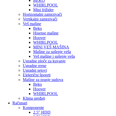
BEKO
WHIRLPOOL
Mini frižider
Horizontalni zamrzivači
Vertikalni zamrzivači
Veš mašine
Beko
Hisense mašine
Hoover
WHIRLPOOL
MINI VEŠ MAŠINA
Mašine za sušenje veša
Veš mašine i sušenje veša
Ugradne ploče za kuvanje
Ugradne rerne
Ugradni setovi
Električni šporeti
Mašine za pranje sudova
Beko
Hoover
WHIRLPOOL
Klima uređaji
Računari
Komponente
2.5″ HDD