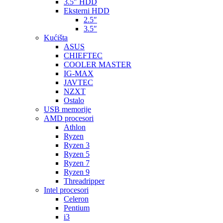
3.5″ HDD
Eksterni HDD
2.5″
3.5″
Kućišta
ASUS
CHIEFTEC
COOLER MASTER
IG-MAX
JAVTEC
NZXT
Ostalo
USB memorije
AMD procesori
Athlon
Ryzen
Ryzen 3
Ryzen 5
Ryzen 7
Ryzen 9
Threadripper
Intel procesori
Celeron
Pentium
i3