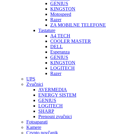
GENIUS
KINGSTON
Motospeed
Razer
ZA MOBILNE TELEFONE
Tastature
A4 TECH
COOLER MASTER
DELL
Esperanza
GENIUS
KINGSTON
LOGITECH
Razer
UPS
Zvučnici
AVERMEDIA
ENERGY SISTEM
GENIUS
LOGITECH
SHARP
Prenosni zvučnici
Fotoaparati
Kamere
Crypto novčanik