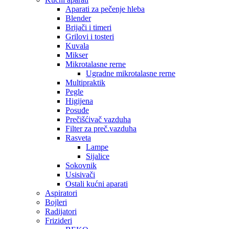
Aparati za pečenje hleba
Blender
Brijači i timeri
Grilovi i tosteri
Kuvala
Mikser
Mikrotalasne rerne
Ugradne mikrotalasne rerne
Multipraktik
Pegle
Higijena
Posuđe
Prečišćivač vazduha
Filter za preč.vazduha
Rasveta
Lampe
Sijalice
Sokovnik
Usisivači
Ostali kućni aparati
Aspiratori
Bojleri
Radijatori
Frizideri