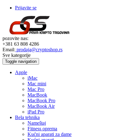
Prijavite se
pozovite nas:
+381 63 808 4286
Email:
prodaja@cryptoshop.rs
Sve kategorije
Toggle navigation
Apple
iMac
Mac mini
Mac Pro
MacBook
MacBook Pro
MacBook Air
iPad Pro
Bela tehnika
Nameštaj
Fitness oprema
Kućni aparati za dame
Kućni aparati