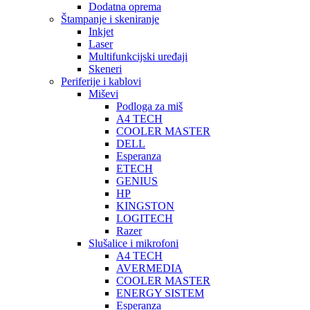
Dodatna oprema
Štampanje i skeniranje
Inkjet
Laser
Multifunkcijski uređaji
Skeneri
Periferije i kablovi
Miševi
Podloga za miš
A4 TECH
COOLER MASTER
DELL
Esperanza
ETECH
GENIUS
HP
KINGSTON
LOGITECH
Razer
Slušalice i mikrofoni
A4 TECH
AVERMEDIA
COOLER MASTER
ENERGY SISTEM
Esperanza