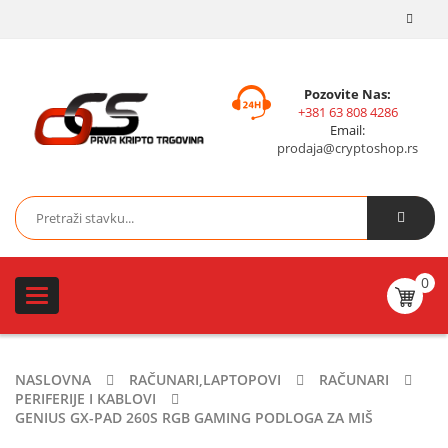
Pozovite Nas:
+381 63 808 4286
Email:
prodaja@cryptoshop.rs
0
Toggle
navigation
NASLOVNA
RAČUNARI,LAPTOPOVI
RAČUNARI
PERIFERIJE I KABLOVI
GENIUS GX-PAD 260S RGB GAMING PODLOGA ZA MIŠ