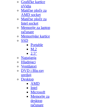
Grafičke kartice
nVidia
Matične ploče za
AMD socket
Matične ploče za
Intel socket
Memorije za laptop
računare
Memorijske kartice
SSD
Portable
M.2
2.5″
Napajanja
Hladnjaci
Ventilatori
DVD i Blu-ray
uređaji
Desktop
AMD
Intel
Microsoft
Memorije za
desktop
računare