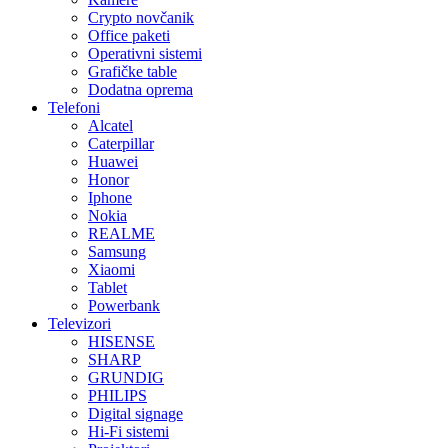
Crypto novčanik
Office paketi
Operativni sistemi
Grafičke table
Dodatna oprema
Telefoni
Alcatel
Caterpillar
Huawei
Honor
Iphone
Nokia
REALME
Samsung
Xiaomi
Tablet
Powerbank
Televizori
HISENSE
SHARP
GRUNDIG
PHILIPS
Digital signage
Hi-Fi sistemi