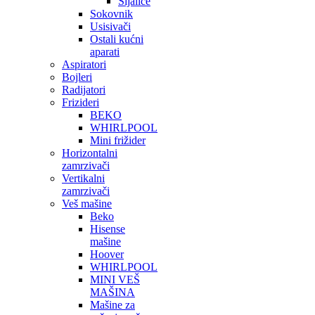
Sijalice
Sokovnik
Usisivači
Ostali kućni
aparati
Aspiratori
Bojleri
Radijatori
Frizideri
BEKO
WHIRLPOOL
Mini frižider
Horizontalni
zamrzivači
Vertikalni
zamrzivači
Veš mašine
Beko
Hisense
mašine
Hoover
WHIRLPOOL
MINI VEŠ
MAŠINA
Mašine za