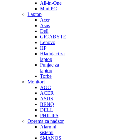
All-in-One
Mini PC
Laptop
Acer
Asus
Dell
GIGABYTE
Lenovo
HP
Hladnjaci za
laptop
Punjac za
laptop
Torbe
Monitori
AOC
ACER
ASUS
BENQ
DELL
PHILIPS
Oprema za nadzor
Alarmni
sistemi
SMANOS