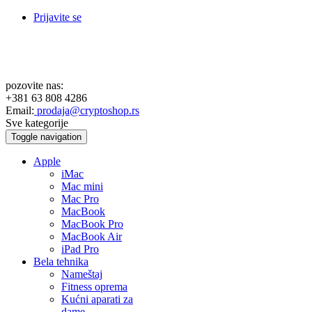
Prijavite se
pozovite nas:
+381 63 808 4286
Email:
prodaja@cryptoshop.rs
Sve kategorije
Toggle navigation
Apple
iMac
Mac mini
Mac Pro
MacBook
MacBook Pro
MacBook Air
iPad Pro
Bela tehnika
Nameštaj
Fitness oprema
Kućni aparati za
dame