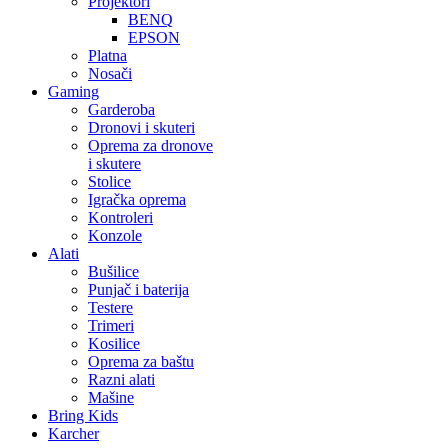
Projektori
BENQ
EPSON
Platna
Nosači
Gaming
Garderoba
Dronovi i skuteri
Oprema za dronove
i skutere
Stolice
Igračka oprema
Kontroleri
Konzole
Alati
Bušilice
Punjač i baterija
Testere
Trimeri
Kosilice
Oprema za baštu
Razni alati
Mašine
Bring Kids
Karcher