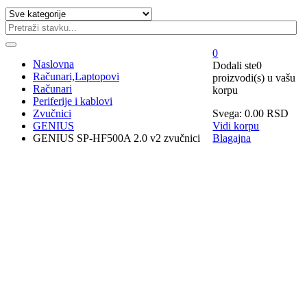
0
Naslovna
Dodali ste
0
Računari,Laptopovi
proizvodi(s)
u vašu
Računari
korpu
Periferije i kablovi
Zvučnici
Svega:
0.00
RSD
GENIUS
Vidi korpu
GENIUS SP-HF500A 2.0 v2 zvučnici
Blagajna