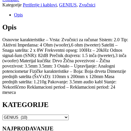
Kategorije
Periferije i kablovi
,
GENIUS
,
Zvučnici
Opis
Opis
Osnovne karakteristike – Vrsta: Zvučnici za računar Sistem: 2.0 Tip:
Aktivni Impedansa: 4 Ohm (woofer),6 ohm (tweeter) Sateliti –
Snaga satelita: 2 x 8W Frekventni opseg: 100Hz – 20kHz Odnos
signal-šum (SNR): 82dB Prečnik drajvera: 1.5 inča (tweeter),3 inča
(woofer) Materijal kućišta: Drvo Žična povezivost – Žična
povezivost: 3.5mm 3.5mm: 3 Ostalo – Upravljanje: Analogni
potenciometar Fizičke karakteristike – Boja: Boja drveta Dimenzije
prednjih satelita (ŠxVxD): 110mm x 200mm x 120mm Masa
prednjih satelita: 1.210g Pakovanje: 3.5mm audio kabl Stanje:
Nekorišćeno Reklamacioni period – Reklamacioni period: 24
meseca
KATEGORIJE
NAJPRODAVANIJE