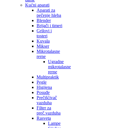
Kućni aparati
Aparati za
pečenje hleba
Blender
Brijači i timeri
Grilovi i
tosteri
Kuvala
Mikser
Mikrotalasne
rerne
Ugradne
mikrotalasne
rerne
Multipraktik
Pegle
Higijena
Posuđe
Prečišćivač
vazduha
Filter za
preč.vazduha
Rasveta
Lampe