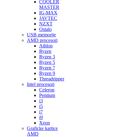
COOLER
MASTER
IG-MAX
JAVTEC
NZXT
Ostalo
USB memorije
AMD procesori
Athlon
Ryzen
Ryzen 3
Ryzen 5
Ryzen 7
Ryzen 9
Threadripper
Intel procesori
Celeron
Pentium
i3
i5
i7
i9
Xeon
Graficke kartice
AMD