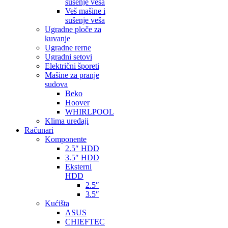
sušenje veša
Veš mašine i
sušenje veša
Ugradne ploče za
kuvanje
Ugradne rerne
Ugradni setovi
Električni šporeti
Mašine za pranje
sudova
Beko
Hoover
WHIRLPOOL
Klima uređaji
Računari
Komponente
2.5″ HDD
3.5″ HDD
Eksterni
HDD
2.5″
3.5″
Kućišta
ASUS
CHIEFTEC