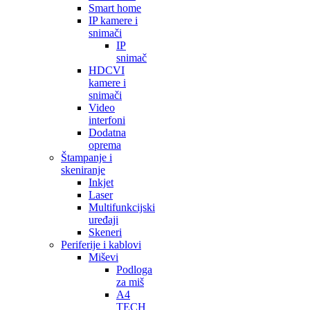
Smart home
IP kamere i
snimači
IP
snimač
HDCVI
kamere i
snimači
Video
interfoni
Dodatna
oprema
Štampanje i
skeniranje
Inkjet
Laser
Multifunkcijski
uređaji
Skeneri
Periferije i kablovi
Miševi
Podloga
za miš
A4
TECH