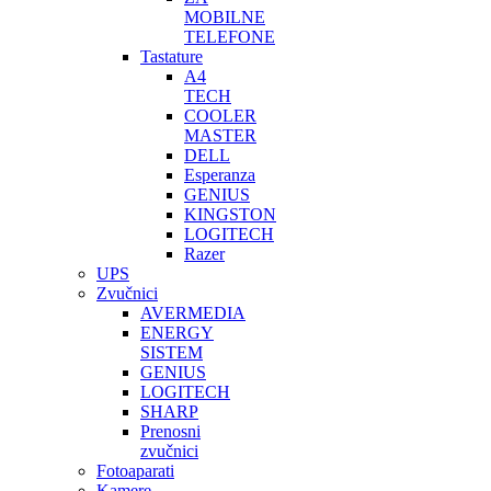
MOBILNE
TELEFONE
Tastature
A4
TECH
COOLER
MASTER
DELL
Esperanza
GENIUS
KINGSTON
LOGITECH
Razer
UPS
Zvučnici
AVERMEDIA
ENERGY
SISTEM
GENIUS
LOGITECH
SHARP
Prenosni
zvučnici
Fotoaparati
Kamere