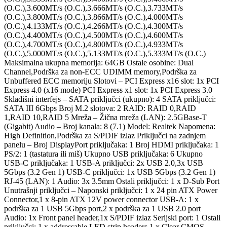
(O.C.),3.600MT/s (O.C.),3.666MT/s (O.C.),3.733MT/s
(O.C.),3.800MT/s (O.C.),3.866MT/s (O.C.),4.000MT/s
(O.C.),4.133MT/s (O.C.),4.266MT/s (O.C.),4.300MT/s
(O.C.),4.400MT/s (O.C.),4.500MT/s (O.C.),4.600MT/s
(O.C.),4.700MT/s (O.C.),4.800MT/s (O.C.),4.933MT/s
(O.C.),5.000MT/s (O.C.),5.133MT/s (O.C.),5.333MT/s (O.C.)
Maksimalna ukupna memorija: 64GB Ostale osobine: Dual
Channel,Podrška za non-ECC UDIMM memory,Podrška za
Unbuffered ECC memoriju Slotovi – PCI Express x16 slot: 1x PCI
Express 4.0 (x16 mode) PCI Express x1 slot: 1x PCI Express 3.0
Skladišni interfejs – SATA priključci (ukupno): 4 SATA priključci:
SATA III 6Gbps Broj M.2 slotova: 2 RAID: RAID 0,RAID
1,RAID 10,RAID 5 Mreža – Žična mreža (LAN): 2.5GBase-T
(Gigabit) Audio – Broj kanala: 8 (7.1) Model: Realtek Napomena:
High Definition,Podrška za S/PDIF izlaz Priključci na zadnjem
panelu – Broj DisplayPort priključaka: 1 Broj HDMI priključaka: 1
PS/2: 1 (tastatura ili miš) Ukupno USB priključaka: 6 Ukupno
USB-C priključaka: 1 USB-A priključci: 2x USB 2.0,3x USB
5Gbps (3.2 Gen 1) USB-C priključci: 1x USB 5Gbps (3.2 Gen 1)
RJ-45 (LAN): 1 Audio: 3x 3.5mm Ostali priključci: 1 x D-Sub Port
Unutrašnji priključci – Naponski priključci: 1 x 24 pin ATX Power
Connector,1 x 8-pin ATX 12V power connector USB-A: 1 x
podrška za 1 USB 5Gbps port,2 x podrška za 1 USB 2.0 port
Audio: 1x Front panel header,1x S/PDIF izlaz Serijski port: 1 Ostali
priključci: 1 x addressable LED strip headers,1 x Clear CMOS