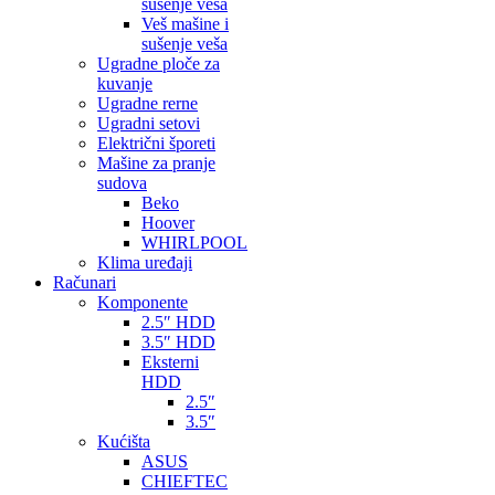
sušenje veša
Veš mašine i
sušenje veša
Ugradne ploče za
kuvanje
Ugradne rerne
Ugradni setovi
Električni šporeti
Mašine za pranje
sudova
Beko
Hoover
WHIRLPOOL
Klima uređaji
Računari
Komponente
2.5″ HDD
3.5″ HDD
Eksterni
HDD
2.5″
3.5″
Kućišta
ASUS
CHIEFTEC