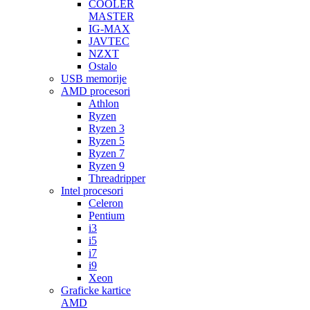
COOLER
MASTER
IG-MAX
JAVTEC
NZXT
Ostalo
USB memorije
AMD procesori
Athlon
Ryzen
Ryzen 3
Ryzen 5
Ryzen 7
Ryzen 9
Threadripper
Intel procesori
Celeron
Pentium
i3
i5
i7
i9
Xeon
Graficke kartice
AMD