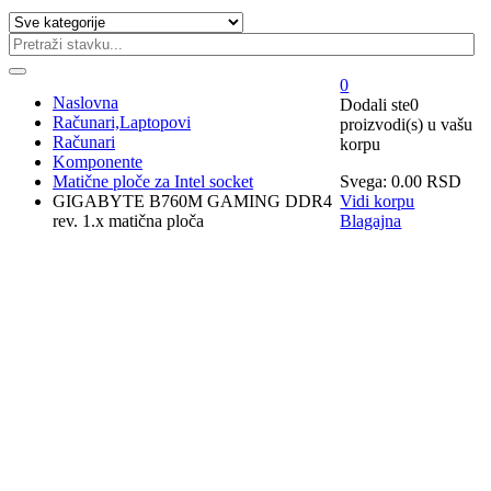
0
Naslovna
Dodali ste
0
Računari,Laptopovi
proizvodi(s)
u vašu
Računari
korpu
Komponente
Matične ploče za Intel socket
Svega:
0.00
RSD
GIGABYTE B760M GAMING DDR4
Vidi korpu
rev. 1.x matična ploča
Blagajna