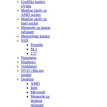
Grafičke kartice
nVidia
Matične ploče za
AMD socket
Matične ploče za
Intel socket
Memorije za laptop
računare
Memorijske kartice
SSD
Portable
M.2
2.5″
Napajanja
Hladnjaci
Ventilatori
DVD i Blu-ray
uređaji
Desktop
AMD
Intel
Microsoft
Memorije za
desktop
računare