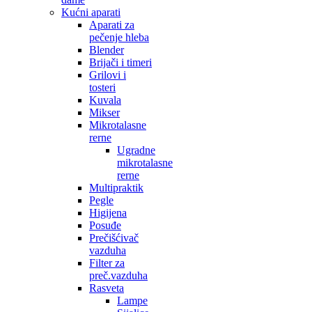
Kućni aparati
Aparati za
pečenje hleba
Blender
Brijači i timeri
Grilovi i
tosteri
Kuvala
Mikser
Mikrotalasne
rerne
Ugradne
mikrotalasne
rerne
Multipraktik
Pegle
Higijena
Posuđe
Prečišćivač
vazduha
Filter za
preč.vazduha
Rasveta
Lampe