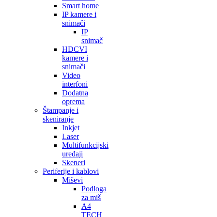
Smart home
IP kamere i
snimači
IP
snimač
HDCVI
kamere i
snimači
Video
interfoni
Dodatna
oprema
Štampanje i
skeniranje
Inkjet
Laser
Multifunkcijski
uređaji
Skeneri
Periferije i kablovi
Miševi
Podloga
za miš
A4
TECH