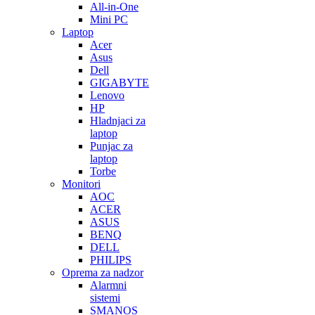
All-in-One
Mini PC
Laptop
Acer
Asus
Dell
GIGABYTE
Lenovo
HP
Hladnjaci za
laptop
Punjac za
laptop
Torbe
Monitori
AOC
ACER
ASUS
BENQ
DELL
PHILIPS
Oprema za nadzor
Alarmni
sistemi
SMANOS