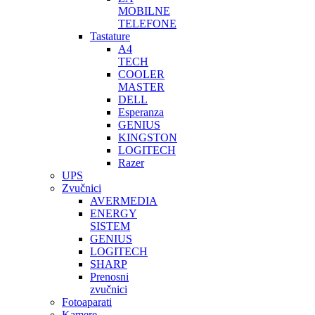
MOBILNE
TELEFONE
Tastature
A4
TECH
COOLER
MASTER
DELL
Esperanza
GENIUS
KINGSTON
LOGITECH
Razer
UPS
Zvučnici
AVERMEDIA
ENERGY
SISTEM
GENIUS
LOGITECH
SHARP
Prenosni
zvučnici
Fotoaparati
Kamere