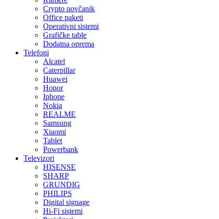
Crypto novčanik
Office paketi
Operativni sistemi
Grafičke table
Dodatna oprema
Telefoni
Alcatel
Caterpillar
Huawei
Honor
Iphone
Nokia
REALME
Samsung
Xiaomi
Tablet
Powerbank
Televizori
HISENSE
SHARP
GRUNDIG
PHILIPS
Digital signage
Hi-Fi sistemi