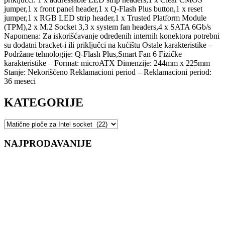
jumper,1 x front panel header,1 x Q-Flash Plus button,1 x reset
jumper,1 x RGB LED strip header,1 x Trusted Platform Module
(TPM),2 x M.2 Socket 3,3 x system fan headers,4 x SATA 6Gb/s
Napomena: Za iskorišćavanje određenih internih konektora potrebni
su dodatni bracket-i ili priključci na kućištu Ostale karakteristike –
Podržane tehnologije: Q-Flash Plus,Smart Fan 6 Fizičke
karakteristike – Format: microATX Dimenzije: 244mm x 225mm
Stanje: Nekorišćeno Reklamacioni period – Reklamacioni period:
36 meseci
KATEGORIJE
NAJPRODAVANIJE