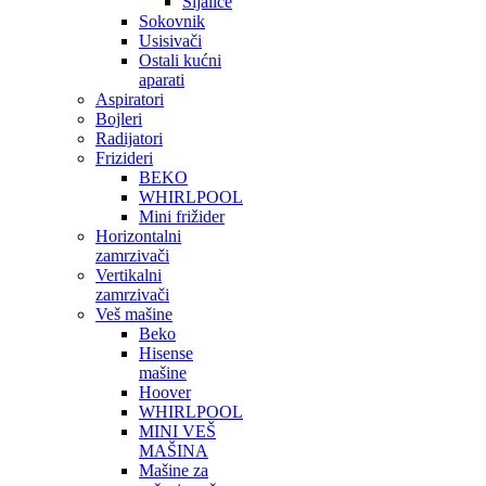
Sijalice
Sokovnik
Usisivači
Ostali kućni
aparati
Aspiratori
Bojleri
Radijatori
Frizideri
BEKO
WHIRLPOOL
Mini frižider
Horizontalni
zamrzivači
Vertikalni
zamrzivači
Veš mašine
Beko
Hisense
mašine
Hoover
WHIRLPOOL
MINI VEŠ
MAŠINA
Mašine za