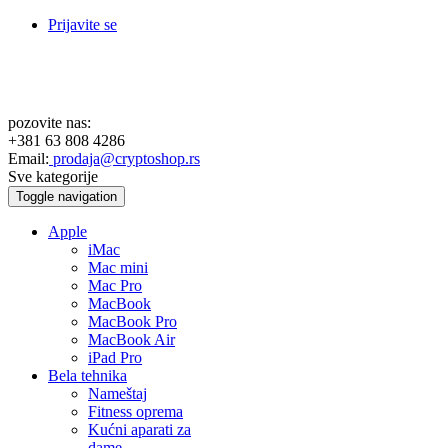
Prijavite se
pozovite nas:
+381 63 808 4286
Email:
prodaja@cryptoshop.rs
Sve kategorije
Toggle navigation
Apple
iMac
Mac mini
Mac Pro
MacBook
MacBook Pro
MacBook Air
iPad Pro
Bela tehnika
Nameštaj
Fitness oprema
Kućni aparati za
dame