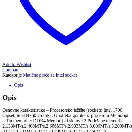
Add to Wishlist
Compare
Kategorije
Matične ploče za Intel socket
Opis
Opis
Osnovne karakteristike – Procesorsko ležište (socket): Intel 1700
Čipset: Intel B760 Grafika: Upotreba grafike iz procesora Memorija
– Tip memorije: DDR4 Memorijski slotovi: 2 Podržane memorije:
2.133MT/s,2.400MT/s,2.666MT/s,2.933MT/s,3.000MT/s,3.200MT/s
(O.C.),3.333MT/s (O.C.),3.400MT/s (O.C.),3.466MT/s