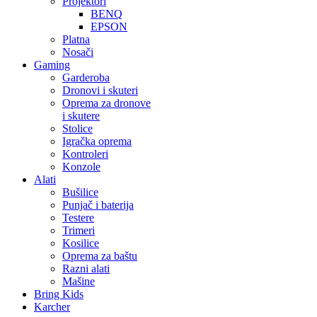
Projektori
BENQ
EPSON
Platna
Nosači
Gaming
Garderoba
Dronovi i skuteri
Oprema za dronove
i skutere
Stolice
Igračka oprema
Kontroleri
Konzole
Alati
Bušilice
Punjač i baterija
Testere
Trimeri
Kosilice
Oprema za baštu
Razni alati
Mašine
Bring Kids
Karcher