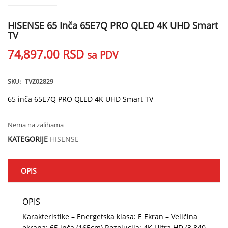
HISENSE 65 Inča 65E7Q PRO QLED 4K UHD Smart
TV
74,897.00
RSD
sa PDV
SKU:
TVZ02829
65 inča 65E7Q PRO QLED 4K UHD Smart TV
Nema na zalihama
KATEGORIJE
HISENSE
OPIS
OPIS
Karakteristike – Energetska klasa: E Ekran – Veličina
ekrana: 65 inča (165cm) Rezolucija: 4K Ultra HD (3.840