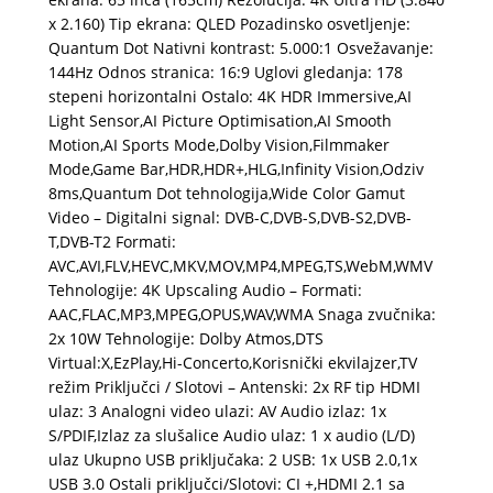
x 2.160) Tip ekrana: QLED Pozadinsko osvetljenje:
Quantum Dot Nativni kontrast: 5.000:1 Osvežavanje:
144Hz Odnos stranica: 16:9 Uglovi gledanja: 178
stepeni horizontalni Ostalo: 4K HDR Immersive,AI
Light Sensor,AI Picture Optimisation,AI Smooth
Motion,AI Sports Mode,Dolby Vision,Filmmaker
Mode,Game Bar,HDR,HDR+,HLG,Infinity Vision,Odziv
8ms,Quantum Dot tehnologija,Wide Color Gamut
Video – Digitalni signal: DVB-C,DVB-S,DVB-S2,DVB-
T,DVB-T2 Formati:
AVC,AVI,FLV,HEVC,MKV,MOV,MP4,MPEG,TS,WebM,WMV
Tehnologije: 4K Upscaling Audio – Formati:
AAC,FLAC,MP3,MPEG,OPUS,WAV,WMA Snaga zvučnika:
2x 10W Tehnologije: Dolby Atmos,DTS
Virtual:X,EzPlay,Hi-Concerto,Korisnički ekvilajzer,TV
režim Priključci / Slotovi – Antenski: 2x RF tip HDMI
ulaz: 3 Analogni video ulazi: AV Audio izlaz: 1x
S/PDIF,Izlaz za slušalice Audio ulaz: 1 x audio (L/D)
ulaz Ukupno USB priključaka: 2 USB: 1x USB 2.0,1x
USB 3.0 Ostali priključci/Slotovi: CI +,HDMI 2.1 sa