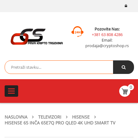
Pozovite Nas:
+381 63 808 4286
Email:
prodaja@cryptoshop.rs
0
Toggle
navigation
NASLOVNA
TELEVIZORI
HISENSE
HISENSE 65 INČA 65E7Q PRO QLED 4K UHD SMART TV