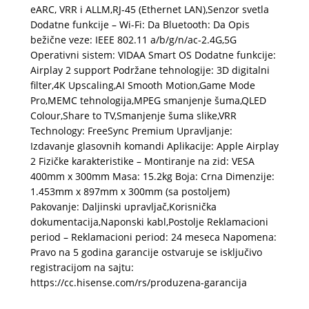
eARC, VRR i ALLM,RJ-45 (Ethernet LAN),Senzor svetla
Dodatne funkcije – Wi-Fi: Da Bluetooth: Da Opis
bežične veze: IEEE 802.11 a/b/g/n/ac-2.4G,5G
Operativni sistem: VIDAA Smart OS Dodatne funkcije:
Airplay 2 support Podržane tehnologije: 3D digitalni
filter,4K Upscaling,AI Smooth Motion,Game Mode
Pro,MEMC tehnologija,MPEG smanjenje šuma,QLED
Colour,Share to TV,Smanjenje šuma slike,VRR
Technology: FreeSync Premium Upravljanje:
Izdavanje glasovnih komandi Aplikacije: Apple Airplay
2 Fizičke karakteristike – Montiranje na zid: VESA
400mm x 300mm Masa: 15.2kg Boja: Crna Dimenzije:
1.453mm x 897mm x 300mm (sa postoljem)
Pakovanje: Daljinski upravljač,Korisnička
dokumentacija,Naponski kabl,Postolje Reklamacioni
period – Reklamacioni period: 24 meseca Napomena:
Pravo na 5 godina garancije ostvaruje se isključivo
registracijom na sajtu:
https://cc.hisense.com/rs/produzena-garancija