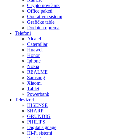
Crypto novčanik
Office paketi
Operativni sistemi
Grafičke table
Dodatna oprema
Telefoni
Alcatel
Caterpillar
Huawei
Honor
Iphone
Nokia
REALME
Samsung
Xiaomi
Tablet
Powerbank
Televizori
HISENSE
SHARP
GRUNDIG
PHILIPS
Digital signage
Hi-Fi sistemi