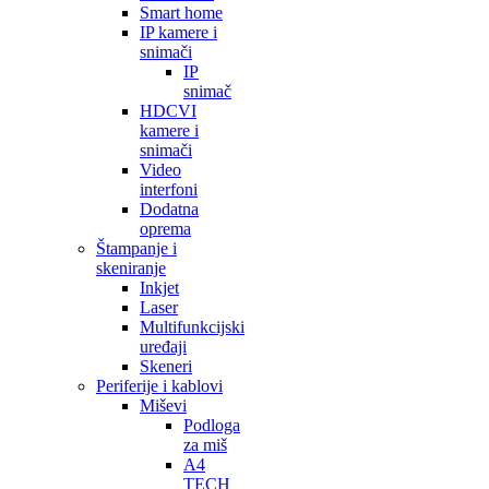
Smart home
IP kamere i
snimači
IP
snimač
HDCVI
kamere i
snimači
Video
interfoni
Dodatna
oprema
Štampanje i
skeniranje
Inkjet
Laser
Multifunkcijski
uređaji
Skeneri
Periferije i kablovi
Miševi
Podloga
za miš
A4
TECH