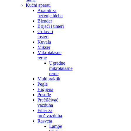
Kućni aparati
Aparati za
pečenje hleba
Blender
Brijači i timeri
Grilovi i
tosteri
Kuvala
Mikser
Mikrotalasne
rerne
Ugradne
mikrotalasne
rerne
Multipraktik
Pegle
Higijena
Posuđe
Prečišćivač
vazduha
Filter za
preč.vazduha
Rasveta
Lampe