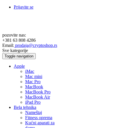
Prijavite se
pozovite nas:
+381 63 808 4286
Email:
prodaja@cryptoshop.rs
Sve kategorije
Toggle navigation
Apple
iMac
Mac mini
Mac Pro
MacBook
MacBook Pro
MacBook Air
iPad Pro
Bela tehnika
Nameštaj
Fitness oprema
Kućni aparati za
dame