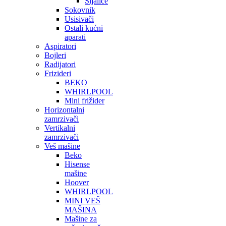
Sijalice
Sokovnik
Usisivači
Ostali kućni
aparati
Aspiratori
Bojleri
Radijatori
Frizideri
BEKO
WHIRLPOOL
Mini frižider
Horizontalni
zamrzivači
Vertikalni
zamrzivači
Veš mašine
Beko
Hisense
mašine
Hoover
WHIRLPOOL
MINI VEŠ
MAŠINA
Mašine za