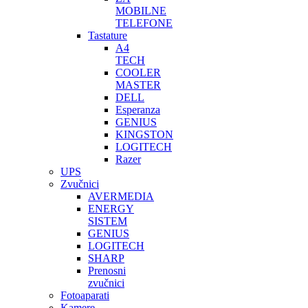
MOBILNE
TELEFONE
Tastature
A4
TECH
COOLER
MASTER
DELL
Esperanza
GENIUS
KINGSTON
LOGITECH
Razer
UPS
Zvučnici
AVERMEDIA
ENERGY
SISTEM
GENIUS
LOGITECH
SHARP
Prenosni
zvučnici
Fotoaparati
Kamere