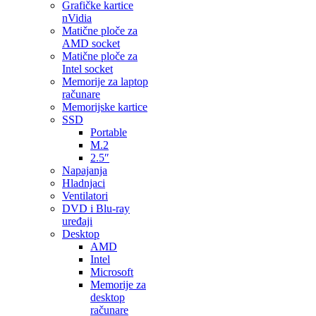
Grafičke kartice
nVidia
Matične ploče za
AMD socket
Matične ploče za
Intel socket
Memorije za laptop
računare
Memorijske kartice
SSD
Portable
M.2
2.5″
Napajanja
Hladnjaci
Ventilatori
DVD i Blu-ray
uređaji
Desktop
AMD
Intel
Microsoft
Memorije za
desktop
računare