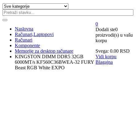
0
Naslovna
Dodali ste
0
Računari,Laptopovi
proizvodi(s)
u vašu
Računari
korpu
Komponente
Memorije za desktop računare
Svega:
0.00
RSD
KINGSTON DIMM DDR5 32GB
Vidi korpu
6000MT/s KF560C36BWEA-32 FURY
Blagajna
Beast RGB White EXPO