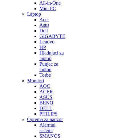
All-in-One
Mini PC
Laptop
Acer
Asus
Dell
GIGABYTE
Lenovo
HP
Hladnjaci za
laptop
Punjac za
laptop
Torbe
Monitori
AOC
ACER
ASUS
BENQ
DELL
PHILIPS
Oprema za nadzor
Alarmni
sistemi
SMANOS