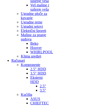
sušenje veša
Veš mašine i
sušenje veša
Ugradne ploče za
kuvanje
Ugradne rerne
Ugradni setovi
Električni šporeti
Mašine za pranje
sudova
Beko
Hoover
WHIRLPOOL
Klima uređaji
Računari
Komponente
2.5″ HDD
3.5″ HDD
Eksterni
HDD
2.5″
3.5″
Kućišta
ASUS
CHIEFTEC