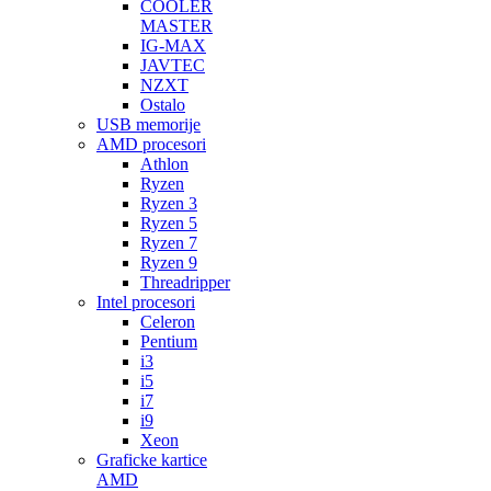
COOLER
MASTER
IG-MAX
JAVTEC
NZXT
Ostalo
USB memorije
AMD procesori
Athlon
Ryzen
Ryzen 3
Ryzen 5
Ryzen 7
Ryzen 9
Threadripper
Intel procesori
Celeron
Pentium
i3
i5
i7
i9
Xeon
Graficke kartice
AMD