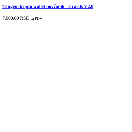
Tangem kripto wallet novčanik - 3 cards V2.0
7,000.00
RSD
sa PDV