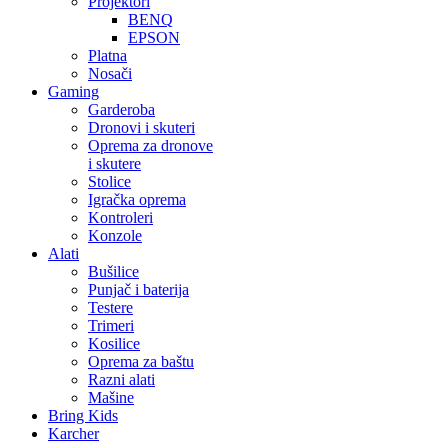
Projektori
BENQ
EPSON
Platna
Nosači
Gaming
Garderoba
Dronovi i skuteri
Oprema za dronove
i skutere
Stolice
Igračka oprema
Kontroleri
Konzole
Alati
Bušilice
Punjač i baterija
Testere
Trimeri
Kosilice
Oprema za baštu
Razni alati
Mašine
Bring Kids
Karcher