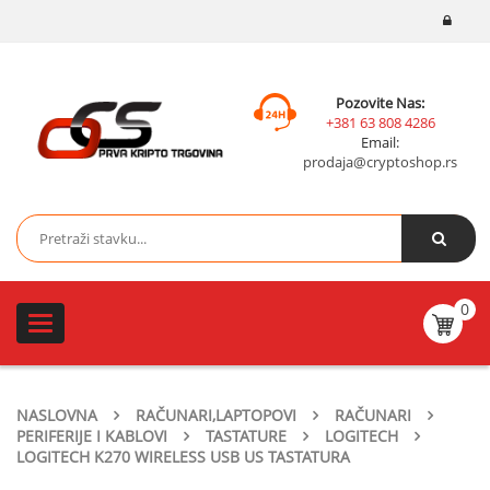
Pozovite Nas:
+381 63 808 4286
Email:
prodaja@cryptoshop.rs
0
Toggle
navigation
NASLOVNA
RAČUNARI,LAPTOPOVI
RAČUNARI
PERIFERIJE I KABLOVI
TASTATURE
LOGITECH
LOGITECH K270 WIRELESS USB US TASTATURA