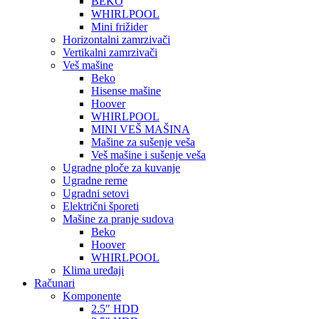
BEKO
WHIRLPOOL
Mini frižider
Horizontalni zamrzivači
Vertikalni zamrzivači
Veš mašine
Beko
Hisense mašine
Hoover
WHIRLPOOL
MINI VEŠ MAŠINA
Mašine za sušenje veša
Veš mašine i sušenje veša
Ugradne ploče za kuvanje
Ugradne rerne
Ugradni setovi
Električni šporeti
Mašine za pranje sudova
Beko
Hoover
WHIRLPOOL
Klima uređaji
Računari
Komponente
2.5″ HDD