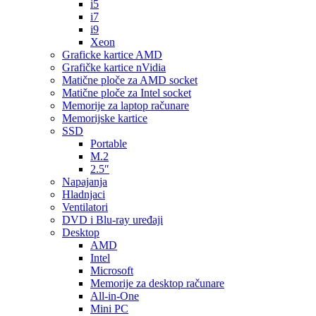
i5
i7
i9
Xeon
Graficke kartice AMD
Grafičke kartice nVidia
Matične ploče za AMD socket
Matične ploče za Intel socket
Memorije za laptop računare
Memorijske kartice
SSD
Portable
M.2
2.5″
Napajanja
Hladnjaci
Ventilatori
DVD i Blu-ray uređaji
Desktop
AMD
Intel
Microsoft
Memorije za desktop računare
All-in-One
Mini PC