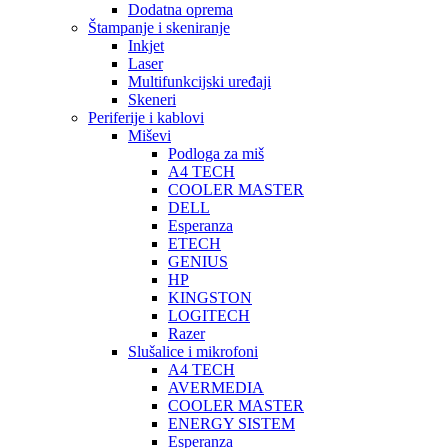
Dodatna oprema
Štampanje i skeniranje
Inkjet
Laser
Multifunkcijski uređaji
Skeneri
Periferije i kablovi
Miševi
Podloga za miš
A4 TECH
COOLER MASTER
DELL
Esperanza
ETECH
GENIUS
HP
KINGSTON
LOGITECH
Razer
Slušalice i mikrofoni
A4 TECH
AVERMEDIA
COOLER MASTER
ENERGY SISTEM
Esperanza