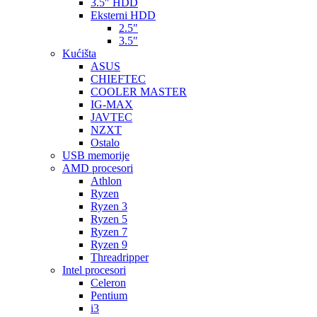
3.5″ HDD
Eksterni HDD
2.5″
3.5″
Kućišta
ASUS
CHIEFTEC
COOLER MASTER
IG-MAX
JAVTEC
NZXT
Ostalo
USB memorije
AMD procesori
Athlon
Ryzen
Ryzen 3
Ryzen 5
Ryzen 7
Ryzen 9
Threadripper
Intel procesori
Celeron
Pentium
i3