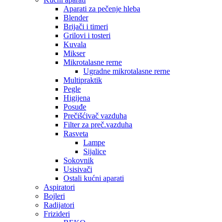
Aparati za pečenje hleba
Blender
Brijači i timeri
Grilovi i tosteri
Kuvala
Mikser
Mikrotalasne rerne
Ugradne mikrotalasne rerne
Multipraktik
Pegle
Higijena
Posuđe
Prečišćivač vazduha
Filter za preč.vazduha
Rasveta
Lampe
Sijalice
Sokovnik
Usisivači
Ostali kućni aparati
Aspiratori
Bojleri
Radijatori
Frizideri