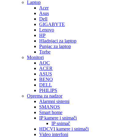
Laptop
Acer
Asus
Dell
GIGABYTE
Lenovo
HP
Hladnjaci za laptop
Punjac za laptop
Torbe
Monitori
AOC
ACER
ASUS
BENQ
DELL
PHILIPS
Oprema za nadzor
Alarmni sistemi
SMANOS
Smart home
IP kamere i snimači
IP snimač
HDCVI kamere i snimači
Video interfoni