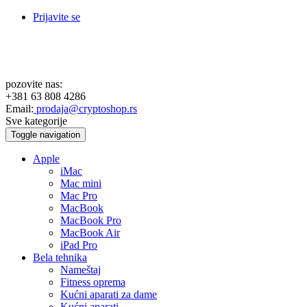
Prijavite se
pozovite nas:
+381 63 808 4286
Email:
prodaja@cryptoshop.rs
Sve kategorije
Toggle navigation
Apple
iMac
Mac mini
Mac Pro
MacBook
MacBook Pro
MacBook Air
iPad Pro
Bela tehnika
Nameštaj
Fitness oprema
Kućni aparati za dame
Kućni aparati