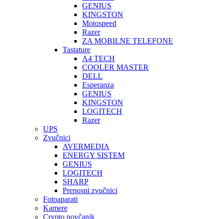
GENIUS
KINGSTON
Motospeed
Razer
ZA MOBILNE TELEFONE
Tastature
A4 TECH
COOLER MASTER
DELL
Esperanza
GENIUS
KINGSTON
LOGITECH
Razer
UPS
Zvučnici
AVERMEDIA
ENERGY SISTEM
GENIUS
LOGITECH
SHARP
Prenosni zvučnici
Fotoaparati
Kamere
Crypto novčanik