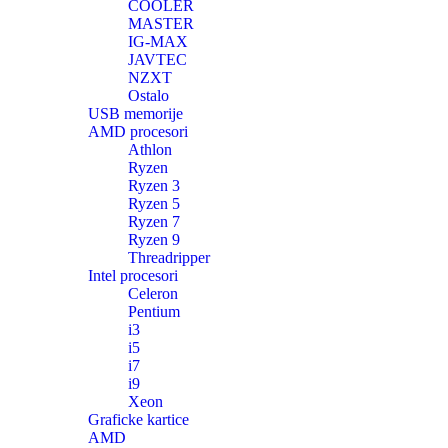
COOLER
MASTER
IG-MAX
JAVTEC
NZXT
Ostalo
USB memorije
AMD procesori
Athlon
Ryzen
Ryzen 3
Ryzen 5
Ryzen 7
Ryzen 9
Threadripper
Intel procesori
Celeron
Pentium
i3
i5
i7
i9
Xeon
Graficke kartice
AMD