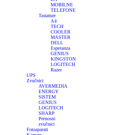
MOBILNE
TELEFONE
Tastature
A4
TECH
COOLER
MASTER
DELL
Esperanza
GENIUS
KINGSTON
LOGITECH
Razer
UPS
Zvučnici
AVERMEDIA
ENERGY
SISTEM
GENIUS
LOGITECH
SHARP
Prenosni
zvučnici
Fotoaparati
Kamere