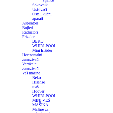
Sijalice
Sokovnik
Usisivači
Ostali kućni
aparati
Aspiratori
Bojleri
Radijatori
Frizideri
BEKO
WHIRLPOOL
Mini frižider
Horizontalni
zamrzivači
Vertikalni
zamrzivači
Veš mašine
Beko
Hisense
mašine
Hoover
WHIRLPOOL
MINI VEŠ
MAŠINA
Mašine za