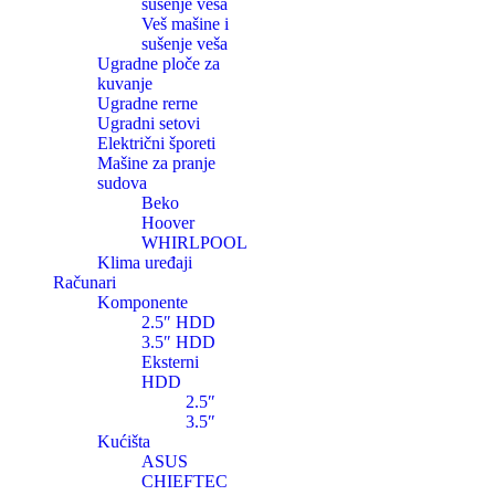
sušenje veša
Veš mašine i
sušenje veša
Ugradne ploče za
kuvanje
Ugradne rerne
Ugradni setovi
Električni šporeti
Mašine za pranje
sudova
Beko
Hoover
WHIRLPOOL
Klima uređaji
Računari
Komponente
2.5″ HDD
3.5″ HDD
Eksterni
HDD
2.5″
3.5″
Kućišta
ASUS
CHIEFTEC