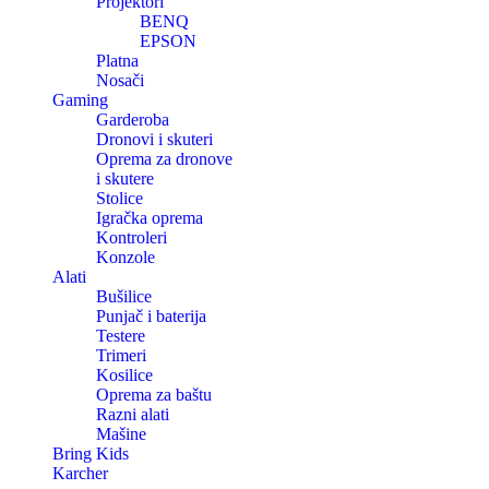
Projektori
BENQ
EPSON
Platna
Nosači
Gaming
Garderoba
Dronovi i skuteri
Oprema za dronove
i skutere
Stolice
Igračka oprema
Kontroleri
Konzole
Alati
Bušilice
Punjač i baterija
Testere
Trimeri
Kosilice
Oprema za baštu
Razni alati
Mašine
Bring Kids
Karcher