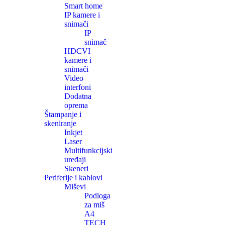
Smart home
IP kamere i
snimači
IP
snimač
HDCVI
kamere i
snimači
Video
interfoni
Dodatna
oprema
Štampanje i
skeniranje
Inkjet
Laser
Multifunkcijski
uređaji
Skeneri
Periferije i kablovi
Miševi
Podloga
za miš
A4
TECH