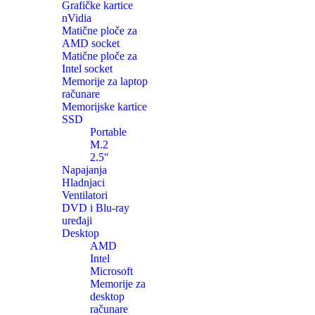
Grafičke kartice
nVidia
Matične ploče za
AMD socket
Matične ploče za
Intel socket
Memorije za laptop
računare
Memorijske kartice
SSD
Portable
M.2
2.5″
Napajanja
Hladnjaci
Ventilatori
DVD i Blu-ray
uređaji
Desktop
AMD
Intel
Microsoft
Memorije za
desktop
računare