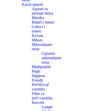
Kućni aparati
Aparati za
pečenje hleba
Blender
Brijači i timeri
Grilovi i
tosteri
Kuvala
Mikser
Mikrotalasne
rerne
Ugradne
mikrotalasne
rerne
Multipraktik
Pegle
Higijena
Posuđe
Prečišćivač
vazduha
Filter za
preč.vazduha
Rasveta
Lampe