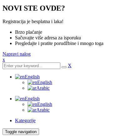
NOVI STE OVDE?
Registracija je besplatna i laka!
Brzo plaćanje
Sačuvajte više adresa za isporuku
Pregledajte i pratite porudžbine i mnogo toga
Napravi nalog
x
X
English
English
Arabic
English
English
Arabic
Kategorije
Toggle navigation