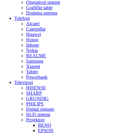
Operativni sistemi
Grafičke table
Dodatna oprema
Telefoni
Alcatel
Caterpillar
Huawei
Honor
Iphone
Nokia
REALME
Samsung
Xiaomi
Tablet
Powerbank
Televizori
HISENSE
SHARP
GRUNDIG
PHILIPS
Digital signage
Hi-Fi sistemi
Projektori
BENQ
EPSON