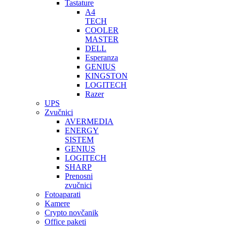
Tastature
A4
TECH
COOLER
MASTER
DELL
Esperanza
GENIUS
KINGSTON
LOGITECH
Razer
UPS
Zvučnici
AVERMEDIA
ENERGY
SISTEM
GENIUS
LOGITECH
SHARP
Prenosni
zvučnici
Fotoaparati
Kamere
Crypto novčanik
Office paketi