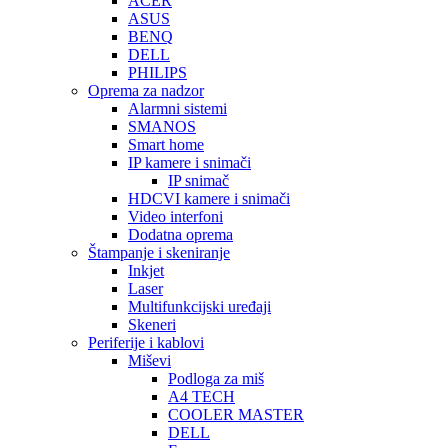
ACER
ASUS
BENQ
DELL
PHILIPS
Oprema za nadzor
Alarmni sistemi
SMANOS
Smart home
IP kamere i snimači
IP snimač
HDCVI kamere i snimači
Video interfoni
Dodatna oprema
Štampanje i skeniranje
Inkjet
Laser
Multifunkcijski uređaji
Skeneri
Periferije i kablovi
Miševi
Podloga za miš
A4 TECH
COOLER MASTER
DELL