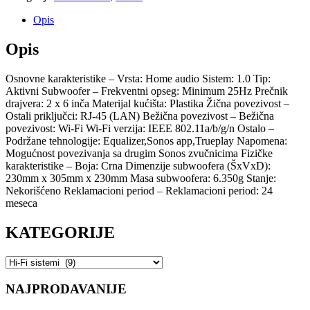
Opis
Opis
Osnovne karakteristike – Vrsta: Home audio Sistem: 1.0 Tip:
Aktivni Subwoofer – Frekventni opseg: Minimum 25Hz Prečnik
drajvera: 2 x 6 inča Materijal kućišta: Plastika Žična povezivost –
Ostali priključci: RJ-45 (LAN) Bežična povezivost – Bežična
povezivost: Wi-Fi Wi-Fi verzija: IEEE 802.11a/b/g/n Ostalo –
Podržane tehnologije: Equalizer,Sonos app,Trueplay Napomena:
Mogućnost povezivanja sa drugim Sonos zvučnicima Fizičke
karakteristike – Boja: Crna Dimenzije subwoofera (ŠxVxD):
230mm x 305mm x 230mm Masa subwoofera: 6.350g Stanje:
Nekorišćeno Reklamacioni period – Reklamacioni period: 24
meseca
KATEGORIJE
NAJPRODAVANIJE