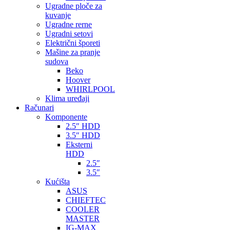
Ugradne ploče za
kuvanje
Ugradne rerne
Ugradni setovi
Električni šporeti
Mašine za pranje
sudova
Beko
Hoover
WHIRLPOOL
Klima uređaji
Računari
Komponente
2.5″ HDD
3.5″ HDD
Eksterni
HDD
2.5″
3.5″
Kućišta
ASUS
CHIEFTEC
COOLER
MASTER
IG-MAX