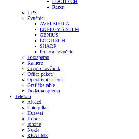
LOGITECH
Razer
UPS
Zvučnici
AVERMEDIA
ENERGY SISTEM
GENIUS
LOGITECH
SHARP
Prenosni zvučnici
Fotoaparati
Kamere
Crypto novčanik
Office paketi
Operativni sistemi
Grafičke table
Dodatna oprema
Telefoni
Alcatel
Caterpillar
Huawei
Honor
Iphone
Nokia
REALME