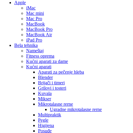
Apple
iMac
Mac mini
Mac Pro
MacBook
MacBook Pro
MacBook Air
iPad Pro
Bela tehnika
Nameštaj
Fitness oprema
Kućni aparati za dame
Kućni aparati
Aparati za pečenje hleba
Blender
Brijači i timeri
Grilovi i tosteri
Kuvala
Mikser
Mikrotalasne rerne
Ugradne mikrotalasne rerne
Multipraktik
Pegle
Higijena
Posuđe