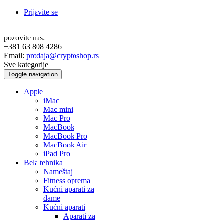
Prijavite se
pozovite nas:
+381 63 808 4286
Email:
prodaja@cryptoshop.rs
Sve kategorije
Toggle navigation
Apple
iMac
Mac mini
Mac Pro
MacBook
MacBook Pro
MacBook Air
iPad Pro
Bela tehnika
Nameštaj
Fitness oprema
Kućni aparati za
dame
Kućni aparati
Aparati za