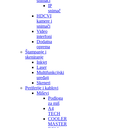
snimači
IP
snimač
HDCVI
kamere i
snimači
Video
interfoni
Dodatna
oprema
Štampanje i
skeniranje
Inkjet
Laser
Multifunkcijski
uređaji
Skeneri
Periferije i kablovi
Miševi
Podloga
za miš
A4
TECH
COOLER
MASTER