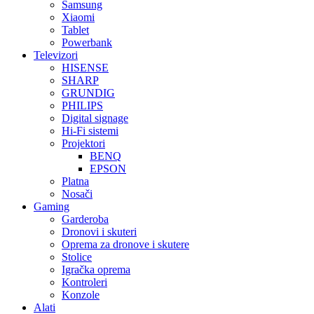
Samsung
Xiaomi
Tablet
Powerbank
Televizori
HISENSE
SHARP
GRUNDIG
PHILIPS
Digital signage
Hi-Fi sistemi
Projektori
BENQ
EPSON
Platna
Nosači
Gaming
Garderoba
Dronovi i skuteri
Oprema za dronove i skutere
Stolice
Igračka oprema
Kontroleri
Konzole
Alati