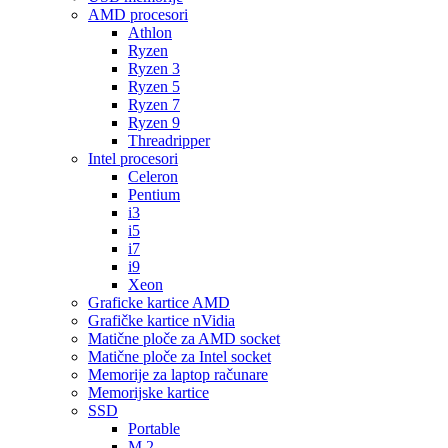
AMD procesori
Athlon
Ryzen
Ryzen 3
Ryzen 5
Ryzen 7
Ryzen 9
Threadripper
Intel procesori
Celeron
Pentium
i3
i5
i7
i9
Xeon
Graficke kartice AMD
Grafičke kartice nVidia
Matične ploče za AMD socket
Matične ploče za Intel socket
Memorije za laptop računare
Memorijske kartice
SSD
Portable
M.2