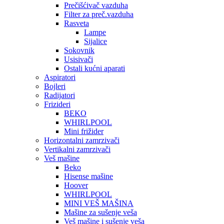
Prečišćivač vazduha
Filter za preč.vazduha
Rasveta
Lampe
Sijalice
Sokovnik
Usisivači
Ostali kućni aparati
Aspiratori
Bojleri
Radijatori
Frizideri
BEKO
WHIRLPOOL
Mini frižider
Horizontalni zamrzivači
Vertikalni zamrzivači
Veš mašine
Beko
Hisense mašine
Hoover
WHIRLPOOL
MINI VEŠ MAŠINA
Mašine za sušenje veša
Veš mašine i sušenje veša