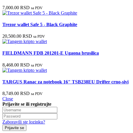
7,000.00
RSD
sa PDV
Trezor wallet Safe 5 - Black Graphite
20,500.00
RSD
sa PDV
FIELDMANN FDB 201201-E Ugaona brusilica
8,468.00
RSD
sa PDV
TARGUS Ranac za notebook 16" TSB238EU Drifter crno-sivi
8,749.00
RSD
sa PDV
Close
Prijavite se ili registrujte
Zaboravili ste lozinku?