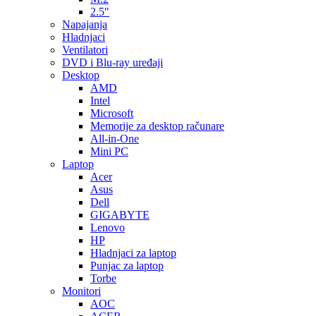
2.5″
Napajanja
Hladnjaci
Ventilatori
DVD i Blu-ray uređaji
Desktop
AMD
Intel
Microsoft
Memorije za desktop računare
All-in-One
Mini PC
Laptop
Acer
Asus
Dell
GIGABYTE
Lenovo
HP
Hladnjaci za laptop
Punjac za laptop
Torbe
Monitori
AOC