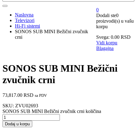
0
Naslovna
Dodali ste
0
Televizori
proizvodi(s)
u vašu
Hi-Fi sistemi
korpu
SONOS SUB MINI Bežični zvučnik
crni
Svega:
0.00
RSD
Vidi korpu
Blagajna
SONOS SUB MINI Bežični
zvučnik crni
73,817.00
RSD
sa PDV
SKU:
ZVU02693
SONOS SUB MINI Bežični zvučnik crni količina
Dodaj u korpu