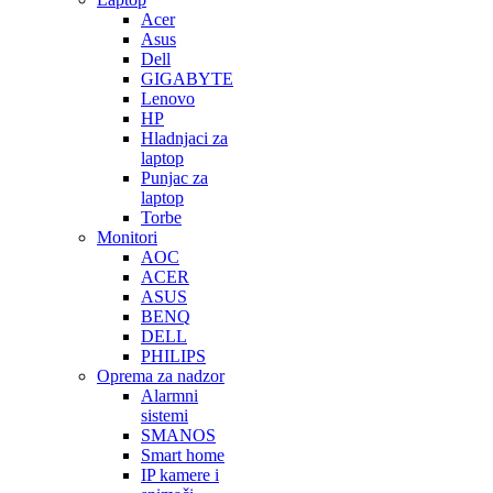
Acer
Asus
Dell
GIGABYTE
Lenovo
HP
Hladnjaci za
laptop
Punjac za
laptop
Torbe
Monitori
AOC
ACER
ASUS
BENQ
DELL
PHILIPS
Oprema za nadzor
Alarmni
sistemi
SMANOS
Smart home
IP kamere i