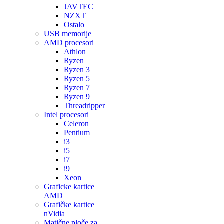
JAVTEC
NZXT
Ostalo
USB memorije
AMD procesori
Athlon
Ryzen
Ryzen 3
Ryzen 5
Ryzen 7
Ryzen 9
Threadripper
Intel procesori
Celeron
Pentium
i3
i5
i7
i9
Xeon
Graficke kartice
AMD
Grafičke kartice
nVidia
Matične ploče za