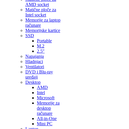
AMD socket
Matične ploče za
Intel socket
Memorije za laptop
računare
Memorijske kartice
SSD
Portable
M.2
2.5″
Napajanja
Hladnjaci
Ventilatori
DVD i Blu-ray
uređaji
Desktop
AMD
Intel
Microsoft
Memorije za
desktop
računare
All-in-One
Mini PC
Laptop