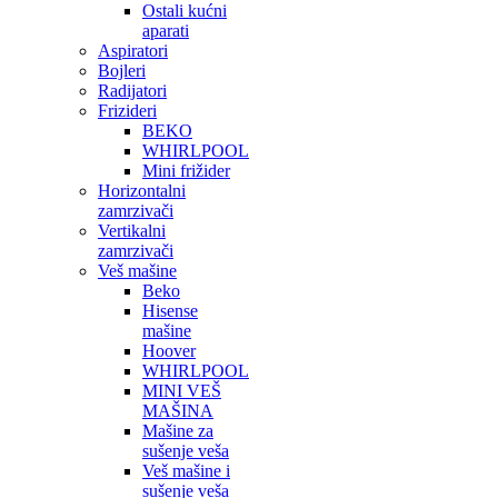
Ostali kućni
aparati
Aspiratori
Bojleri
Radijatori
Frizideri
BEKO
WHIRLPOOL
Mini frižider
Horizontalni
zamrzivači
Vertikalni
zamrzivači
Veš mašine
Beko
Hisense
mašine
Hoover
WHIRLPOOL
MINI VEŠ
MAŠINA
Mašine za
sušenje veša
Veš mašine i
sušenje veša