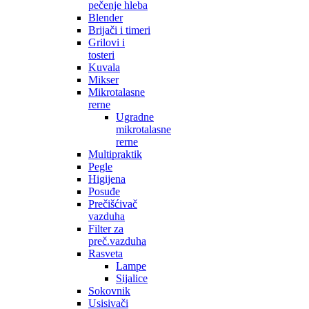
pečenje hleba
Blender
Brijači i timeri
Grilovi i
tosteri
Kuvala
Mikser
Mikrotalasne
rerne
Ugradne
mikrotalasne
rerne
Multipraktik
Pegle
Higijena
Posuđe
Prečišćivač
vazduha
Filter za
preč.vazduha
Rasveta
Lampe
Sijalice
Sokovnik
Usisivači