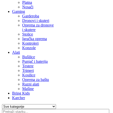
Platna
Nosači
Gaming
Garderoba
Dronovi i skuteri
Oprema za dronove
i skutere
Stolice
Igračka oprema
Kontroleri
Konzole
Alati
Bušilice
Punjač i baterija
Testere
Trimeri
Kosilice
Oprema za baštu
Razni alati
Mašine
Bring Kids
Karcher