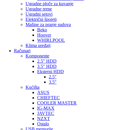
Ugradne ploče za kuvanje
Ugradne rerne
Ugradni setovi
Električni šporeti
Mašine za pranje sudova
Beko
Hoover
WHIRLPOOL
Klima uređaji
Računari
Komponente
2.5″ HDD
3.5″ HDD
Eksterni HDD
2.5″
3.5″
Kućišta
ASUS
CHIEFTEC
COOLER MASTER
IG-MAX
JAVTEC
NZXT
Ostalo
USB memorije